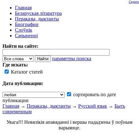
Скрыть
Главная
Беларуская літаратура
Пераказы, дыктанты
Биографии
Слоўнік
Сачыненні
Найти на сайте:
параметры поиска
Где искать:
Каталог статей
Дата публикации:
сортировать по дате
публикации
Главная
→
Пераказы, дыктанты
→
Русский язык
→
Быть
современным
Увага!!! Невялікія апавяданні і вершы пададзены ў поўным
варыянце.