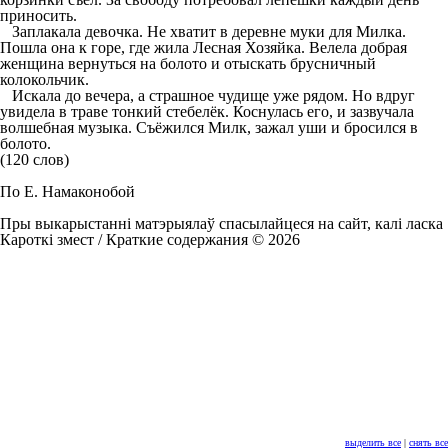
приносить.
Заплакала девочка. Не хватит в деревне муки для Милка.
Пошла она к горе, где жила Лесная Хозяйка. Велела добрая
женщина вернуться на болото и отыскать брусничный
колокольчик.
Искала до вечера, а страшное чудище уже рядом. Но вдруг
увидела в траве тонкий стебелёк. Коснулась его, и зазвучала
волшебная музыка. Съёжился Милк, зажал уши и бросился в
болото.
(120 слов)
По Е. Намаконобой
Пры выкарыстанні матэрыялаў спасылайцеся на сайт, калі ласка
Кароткі змест / Краткие содержания © 2026
выделить все
|
снять все