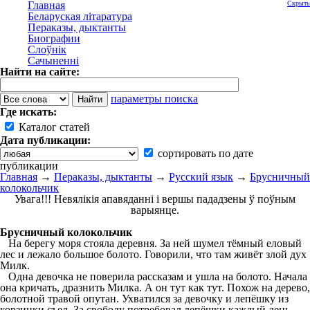
Главная
Скрыть
Беларуская літаратура
Пераказы, дыктанты
Биографии
Слоўнік
Сачыненні
Найти на сайте:
параметры поиска
Где искать:
Каталог статей
Дата публикации:
сортировать по дате
публикации
Главная
→
Пераказы, дыктанты
→
Русский язык
→
Брусничный
колокольчик
Увага!!! Невялікія апавяданні і вершы пададзены ў поўным
варыянце.
Брусничный колокольчик
На берегу моря стояла деревня. За ней шумел тёмный еловый
лес и лежало большое болото. Говорили, что там живёт злой дух
Милк.
Одна девочка не поверила рассказам и ушла на болото. Начала
она кричать, дразнить Милка. А он тут как тут. Похож на дерево,
болотной травой опутан. Ухватился за девочку и лепёшку из
корзинки съел. За свободу потребовал лепёшки каждый день