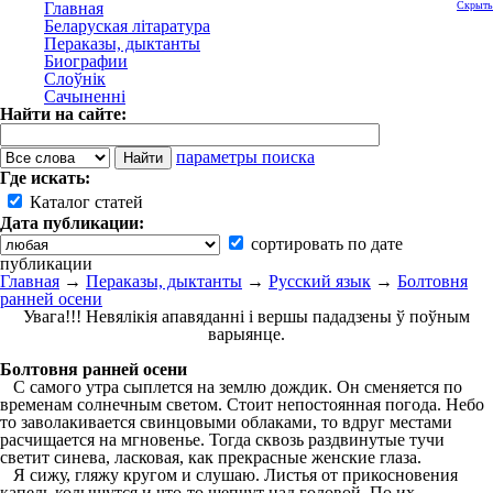
Главная
Скрыть
Беларуская літаратура
Пераказы, дыктанты
Биографии
Слоўнік
Сачыненні
Найти на сайте:
параметры поиска
Где искать:
Каталог статей
Дата публикации:
сортировать по дате
публикации
Главная
→
Пераказы, дыктанты
→
Русский язык
→
Болтовня
ранней осени
Увага!!! Невялікія апавяданні і вершы пададзены ў поўным
варыянце.
Болтовня ранней осени
С самого утра сыплется на землю дождик. Он сменяется по
временам солнечным светом. Стоит непостоянная погода. Небо
то заволакивается свинцовыми облаками, то вдруг местами
расчищается на мгновенье. Тогда сквозь раздвинутые тучи
светит синева, ласковая, как прекрасные женские глаза.
Я сижу, гляжу кругом и слушаю. Листья от прикосновения
капель колышутся и что-то шепчут над головой. По их