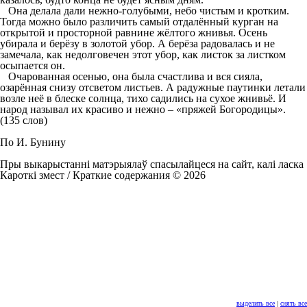
Она делала дали нежно-голубыми, небо чистым и кротким.
Тогда можно было различить самый отдалённый курган на
открытой и просторной равнине жёлтого жнивья. Осень
убирала и берёзу в золотой убор. А берёза радовалась и не
замечала, как недолговечен этот убор, как листок за листком
осыпается он.
Очарованная осенью, она была счастлива и вся сияла,
озарённая снизу отсветом листьев. А радужные паутинки летали
возле неё в блеске солнца, тихо садились на сухое жнивьё. И
народ называл их красиво и нежно – «пряжей Богородицы».
(135 слов)
По И. Бунину
Пры выкарыстанні матэрыялаў спасылайцеся на сайт, калі ласка
Кароткі змест / Краткие содержания © 2026
выделить все
|
снять все