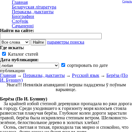
Главная
Скрыть
Беларуская літаратура
Пераказы, дыктанты
Биографии
Слоўнік
Сачыненні
Найти на сайте:
параметры поиска
Где искать:
Каталог статей
Дата публикации:
сортировать по дате
публикации
Главная
→
Пераказы, дыктанты
→
Русский язык
→
Берёза (По
И. Бунину)
Увага!!! Невялікія апавяданні і вершы пададзены ў поўным
варыянце.
Берёза (По И. Бунину)
За крайней избой степной деревушки пропадала во ржи дорога
к городу. Среди уходившего к горизонту моря колосьев стояла
развесистая плакучая берёза. Глубокие колеи дороги зарастали
травой, берёза была искривлена степным ветром. Шелковисто-
зелёное, белоствольное дерево в золотых хлебах!
Осень, светлая и тихая, приходила так мирно и спокойно, что
казалось, будто конца не будет ясным дням.