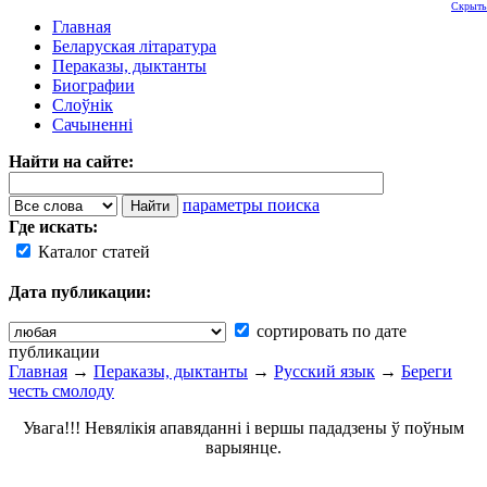
Скрыть
Главная
Беларуская літаратура
Пераказы, дыктанты
Биографии
Слоўнік
Сачыненні
Найти на сайте:
параметры поиска
Где искать:
Каталог статей
Дата публикации:
сортировать по дате
публикации
Главная
→
Пераказы, дыктанты
→
Русский язык
→
Береги
честь смолоду
Увага!!! Невялікія апавяданні і вершы пададзены ў поўным
варыянце.