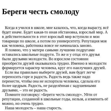
Береги честь смолоду
Когда я учился в школе, мне казалось, что, когда вырасту, всё
будет иначе. Будет какая-то иная обстановка, взрослый мир. А
в действительности в этот взрослый мир вступили и мои
товарищи по школе, а потом по университету. Репутация моя
как человека, работника вовсе не начиналась заново.
Я помню, что у матери самыми лучшими подругами
оставались школьные подруги. То же и у отца: его друзья
были друзьями молодости. Во взрослом состоянии
приобрести друзей оказывалось трудно. Именно в молодости
формируется характер человека, круг его наилучших друзей.
Если вы правильно выберете друзей, вам будет легче
переносить горе и радость. Радость ведь также надо
перенести, чтобы она не испортила человека, сделала его
более щедрым. Радость, не разделённая с задушевными
друзьями, – это не радость.
Помните поговорку: «Береги честь смолоду». Уйти от
репутации, созданной в школьные годы, нельзя, а изменить её
можно, но очень трудно.
Наша молодость – наша старость.