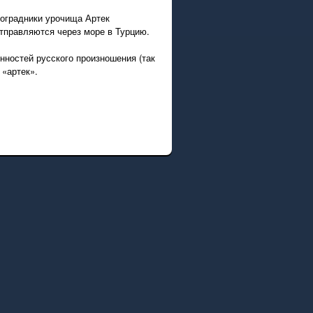
ноградники урочища Артек
тправляются через море в Турцию.
нностей русского произношения (так
 «артек».