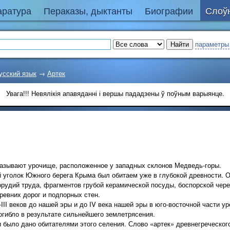
аратура
Пераказы, дыктанты
Биографии
Слоўн
параметры
усский язык
→
Артек
Увага!!! Невялікія апавяданні і вершы пададзены ў поўным варыянце.
зывают урочище, расположенное у западных склонов Медведь-горы.
 уголок Южного берега Крыма был обитаем уже в глубокой древности. 
рудий труда, фрагментов грубой керамической посуды, боспорской череп
ревних дорог и подпорных стен.
III веков до нашей эры и до IV века нашей эры в юго-восточной части 
огибло в результате сильнейшего землетрясения.
было дано обитателями этого селения. Слово «артек» древнегреческог