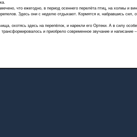
ка.
ечено, что ежегодно, в период осеннего перелёта птиц, на холмы и ви
репелов. Здесь они с неделю отдыхают. Кормятся и, набравшись сил, о
а, охотясь здесь на перепёлок, и нарекли его Ортеки. А в силу особе
» трансформировалось и приобрело современное звучание и написание –