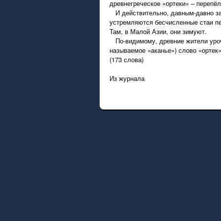
древнегреческое «ортеки» – перепёл
И действительно, давным-давно зам
устремляются бесчисленные стаи пе
Там, в Малой Азии, они зимуют.
По-видимому, древние жители урочищ
называемое «аканье») слово «ортек
(173 слова)
Из журнала