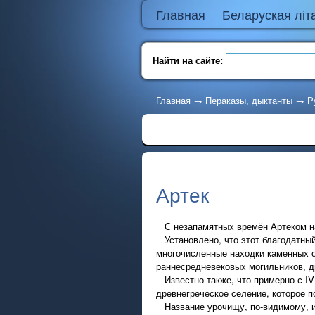
Главная
Беларуская літ
Найти на сайте:
Главная
→
Пераказы, дыктанты
→
Р
Артек
С незапамятных времён Артеком на
Установлено, что этот благодатный
многочисленные находки каменных о
раннесредневековых могильников, д
Известно также, что примерно с IV-
древнегреческое селение, которое п
Название урочищу, по-видимому, и 