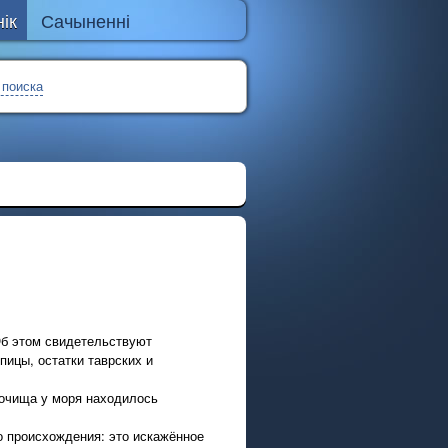
ік
Сачыненні
 поиска
Об этом свидетельствуют
ицы, остатки таврских и
урочища у моря находилось
о происхождения: это искажённое