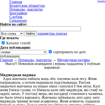
Главная
Скрыть
Беларуская літаратура
Пераказы, дыктанты
Биографии
Слоўнік
Сачыненні
Найти на сайте:
параметры поиска
Где искать:
Каталог статей
Дата публикации:
сортировать по дате
публикации
Главная
→
Пераказы, дыктанты
→
Мядзведжая падзяка
Увага!!! Невялікія апавяданні і вершы пададзены ў поўным
варыянце.
Мядзведжая падзяка
Адна жанчына пайшла жаць лён, пасеяны каля лесу. Жняя
папрацавала, а потым вырашыла падсілкавацца. Раптам
закрычалі жанчыны на іншых нівах і кінуліся ў бок вёскі. Калі
жняя ўзняла галаву, то ўбачыла каля сябе мядзведзя, які стаяў на
задніх лапах. У постаці звера, які нагадваў стомленага чалавека,
не было нічога варожага. Жанчына заўважыла, што адну лапу
мядзведзь трымае вельмі асцярожна. Жняя асмялела, падышла
бліжэй да звера. Толькі цяпер яна ўбачыла стрэмку, забітую