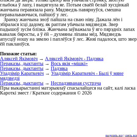
глыбока ў лапу, і выцягнула яе. Потым сваёй белай хусцінкай
жанчына перавязала рану. Мядзведзь павярнуўся, смешна
перавальваючыся, пайшоў у лес.
Зранку жанчына зноў пайшла на сваю ніву. Дажала лён і
збіралася ісці дадому, як раптам убачыла мядзведзя. Звер
падышоў зусім блізка. Жанчына заўважыла ў яго пярэдніх лапах
кавалак бяросты, а ў ёй – духмяны ліпавы мёд. Мядзведзь
апусціў ношу на зямлю і паплёўся ў лес. Жняі падалося, што звер
ёй пакланіўся.
Похожие статьи:
Аляксей Якімовіч
→
Аляксей Якімовіч - Падзяка
Пераказы, дыктанты
→
Вось якія «мішкі»
Пераказы, дыктанты
→
Падзяка
Уладзімір Караткевіч
→
Уладзімір Караткевіч - Былі ў мяне
мядзведзі
Пераказы, дыктанты
→
Неспадзяваная сустрэча
Пры выкарыстанні матэрыялаў спасылайцеся на сайт, калі ласка
Кароткі змест / Краткие содержания © 2026
выделить все
|
снять все