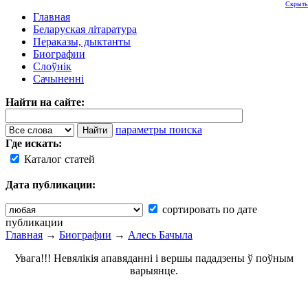
Скрыть
Главная
Беларуская літаратура
Пераказы, дыктанты
Биографии
Слоўнік
Сачыненні
Найти на сайте:
параметры поиска
Где искать:
Каталог статей
Дата публикации:
сортировать по дате
публикации
Главная
→
Биографии
→
Алесь Бачыла
Увага!!! Невялікія апавяданні і вершы пададзены ў поўным
варыянце.