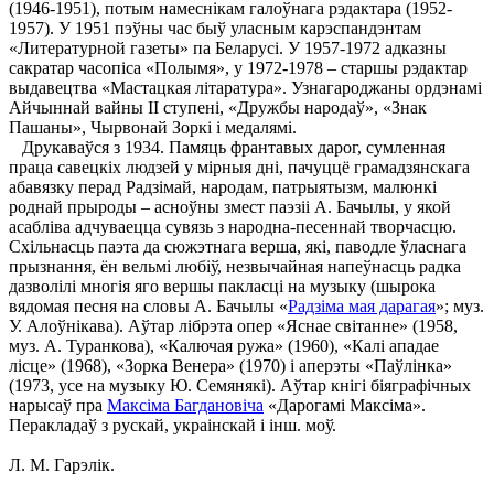
(1946-1951), потым намеснікам галоўнага рэдактара (1952-
1957). У 1951 пэўны час быў уласным карэспандэнтам
«Литературной газеты» па Беларусі. У 1957-1972 адказны
сакратар часопіса «Полымя», у 1972-1978 – старшы рэдактар
выдавецтва «Мастацкая літаратура». Узнагароджаны ордэнамі
Айчыннай вайны ІІ ступені, «Дружбы народаў», «Знак
Пашаны», Чырвонай Зоркі і медалямі.
Друкаваўся з 1934. Памяць франтавых дарог, сумленная
праца савецкіх людзей у мірныя дні, пачуццё грамадзянскага
абавязку перад Радзімай, народам, патрыятызм, малюнкі
роднай прыроды – асноўны змест паэзіі А. Бачылы, у якой
асабліва адчуваецца сувязь з народна-песеннай творчасцю.
Схільнасць паэта да сюжэтнага верша, які, паводле ўласнага
прызнання, ён вельмі любіў, незвычайная напеўнасць радка
дазволілі многія яго вершы пакласці на музыку (шырока
вядомая песня на словы А. Бачылы «
Радзіма мая дарагая
»; муз.
У. Алоўнікава). Аўтар лібрэта опер «Яснае світанне» (1958,
муз. А. Туранкова), «Калючая ружа» (1960), «Калі ападае
лісце» (1968), «Зорка Венера» (1970) і аперэты «Паўлінка»
(1973, усе на музыку Ю. Семянякі). Аўтар кнігі біяграфічных
нарысаў пра
Максіма Багдановіча
«Дарогамі Максіма».
Перакладаў з рускай, украінскай і інш. моў.
Л. М. Гарэлік.