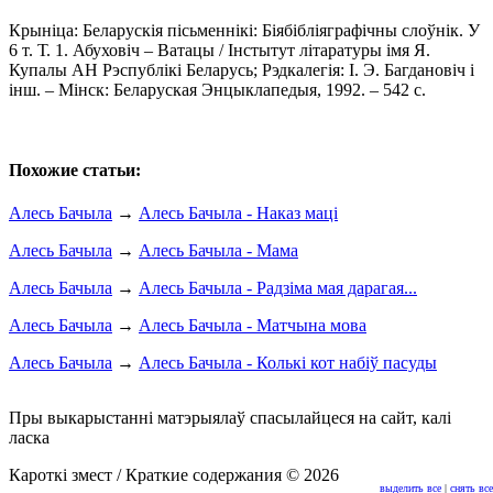
Крыніца: Беларускія пісьменнікі: Біябібліяграфічны слоўнік. У
6 т. Т. 1. Абуховіч – Ватацы / Інстытут літаратуры імя Я.
Купалы АН Рэспублікі Беларусь; Рэдкалегія: І. Э. Багдановіч і
інш. – Мінск: Беларуская Энцыклапедыя, 1992. – 542 с.
Похожие статьи:
Алесь Бачыла
→
Алесь Бачыла - Наказ маці
Алесь Бачыла
→
Алесь Бачыла - Мама
Алесь Бачыла
→
Алесь Бачыла - Радзіма мая дарагая...
Алесь Бачыла
→
Алесь Бачыла - Матчына мова
Алесь Бачыла
→
Алесь Бачыла - Колькі кот набіў пасуды
Пры выкарыстанні матэрыялаў спасылайцеся на сайт, калі
ласка
Кароткі змест / Краткие содержания © 2026
выделить все
|
снять все