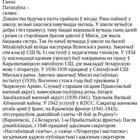
Ганна
Патапаўна –
сяляне.
Дзяцінства будучага паэта прайшло ў вёсцы. Рана пайшоў у
школу, вельмі хацелася навучыцца чытаць. У школе вучыўся
добра і без прымусу, таму бацькі вырашылі вучыць сына далей
і разам са старэйшым братам адвезлі ў Мінск, дзе жыла
бацькава сястра. Так ён пачаў вучыцца ў школе на былой
Міхайлаўскай вуліцы насупраць Віленскага рынку. Закончыў
сем класаў СШ № 3 і паступіў у педагагічны тэхнікум. У 1934
(у шаснаццацігадовым узросце) быў накіраваны на працу ў
Каралішчавіцкую няпоўную СШ, дзе выкладаў беларускую
мову і літаратуру. У 1936-1939 працаваў у Сінілаўскай СШ
Мінскага раёна. Завочна закончыў Мінскі настаўніцкі
інстытут (1939). Восенню гэтага года быў прызваны ў
Чырвоную Армію. Служыў старшым пісарам Прыволжскай
ваеннай акругі, намеснікам палітрука роты, батарэі
Закаўказскай ваеннай акругі (1939-1941). Удзельнік Вялікай
Айчыннай вайны. У 1942 уступіў у КПСС. Сакратар ваенкома
штаба арміі ў Іране, на Крымскім фронце (1941-1943),
літсупрацоўнік дывізійнай газеты «В бой за Родину!»
(Варонежскі, 2-і Беларускі, 1-ы Прыбалтыйскі франты). Пасля
дэмабілізацыі, з 1946 працаваў адказным сакратаром
«Настаўніцкай газеты», у газеце «Літаратура і мастацтва»;
загадчыкам аддзела публіцыстыкі і адказным сакратаром