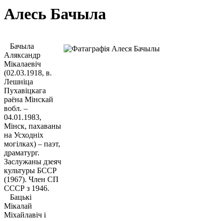
Алесь Бачыла
Бачыла
Аляксандр
Мікалаевіч
(02.03.1918, в.
Лешніца
Пухавіцкага
раёна Мінскай
вобл. –
04.01.1983,
Мінск, пахаваны
на Усходніх
могілках) – паэт,
драматург.
Заслужаны дзеяч
культуры БССР
(1967). Член СП
СССР з 1946.
Бацькі
Мікалай
Міхайлавіч і