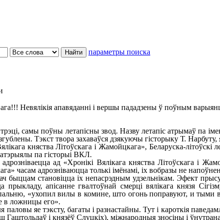
параметры поиска
и
ага!!! Невялікія апавяданні і вершы пададзены ў поўным варыян
ці, самы поўны летапісны звод. Назву летапіс атрымаў па імені
згублены. Тэкст твора захаваўся дзякуючы гісторыку Т. Нарбуту, 
кага княства Літоўскага і Жамойцкага», Беларуска-літоўскі лета
матэрыялы па гісторыі ВКЛ.
озніваецца ад «Хронікі Вялікага княства Літоўскага і Жамойц
кага» часам адрозніваюцца толькі імёнамі, іх вобразы не напоўн
 быццам становіцца іх непасрэдным удзельнікам. Эфект прысут
 прыкладу, апісанне гвалтоўнай смерці вялікага князя Сігізм
альню, «ухопил вилы в комине, што огонь поправуют, и тыми ви
ене в ложницы его».
паловы яе тэксту, багаты і разнастайны. Тут і кароткія паведамл
ьш Гаштольдаў і князёў Слуцкіх), міжнародныя зносіны і ўнутра