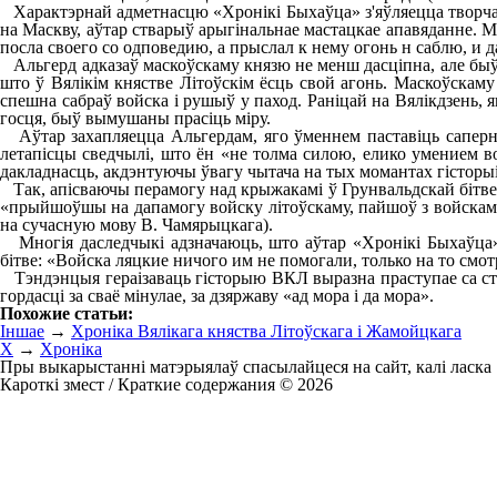
Характэрнай адметнасцю «Хронікі Быхаўца» з'яўляецца творчая
на Маскву, аўтар стварыў арыгінальнае мастацкае апавяданне. 
посла своего со одповедию, а прыслал к нему огонь н саблю, и 
Альгерд адказаў маскоўскаму князю не менш дасціпна, але быў бо
што ў Вялікім княстве Літоўскім ёсць свой агонь. Маскоўскаму
спешна сабраў войска і рушыў у паход. Раніцай на Вялікдзень, 
госця, быў вымушаны прасіць міру.
Аўтар захапляецца Альгердам, яго ўменнем паставіць сапернік
летапісцы сведчылі, што ён «не толма силою, елико умением в
дакладнасць, акдэнтуючы ўвагу чытача на тых момантах гісторы
Так, апісваючы перамогу над крыжакамі ў Грунвальдскай бітве 14
«прыйшоўшы на дапамогу войску літоўскаму, пайшоў з войскам літоў
на сучасную мову В. Чамярыцкага).
Многія даследчыкі адзначаюць, што аўтар «Хронікі Быхаўца» а
бітве: «Войска ляцкие ничого им не помогали, только на то смо
Тэндэнцыя гераізаваць гісторыю ВКЛ выразна праступае са стар
гордасці за сваё мінулае, за дзяржаву «ад мора і да мора».
Похожие статьи:
Іншае
→
Хроніка Вялікага княства Літоўскага i Жамойцкага
Х
→
Хроніка
Пры выкарыстанні матэрыялаў спасылайцеся на сайт, калі ласка
Кароткі змест / Краткие содержания © 2026