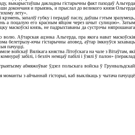
ладу, выкарыстаўшы дакладны гістарычны факт паходаў Альгерда
вши докончаня и прыязнь, и прыслал до великого князя Ольгерда
 тихому лету».
 крэмень, запаліў губку і перадаў паслу, даўшы гэтым зразумець,
 день а поцалую его красным яйцом через шчыт сулицою». Затым
нацку маскоўскі князь, не падрыхтаваны да сустрэчы няпрошанага
 волю. Аўтарская ацэнка Альгерда, пра якога нават маскоўскія
ма белетрызу-ючы гістарычны аповед, аўтар імкнуўся захаваць
чныя пачуцці.
озе войскаў Вялікага княства Літоўскага на чале з Вітаўтам, які
омнураў забілі, і безліч немцаў пабілі і ўзялі ў палон» (пераклад
трыятызму абмяжоўвае ўдзел польскага войска ў Грунвальдскай
 моманты з айчыннай гісторыі, каб выклікаць у чытача пачуццё