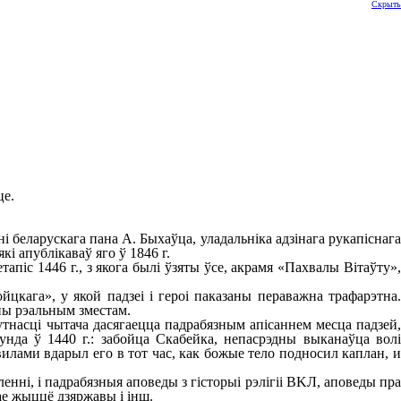
Скрыть
це.
 беларускага пана А. Быхаўца, уладальніка адзінага рукапіснага
які апублікаваў яго ў 1846 г.
піс 1446 г., з якога былі ўзяты ўсе, акрамя «Пахвалы Вітаўту»,
кага», у якой падзеі і героі паказаны пераважна трафарэтна.
ены рэальным зместам.
насці чытача дасягаецца падрабязным апісаннем месца падзей,
унда ў 1440 г.: забойца Скабейка, непасрэдны выканаўца волі
лами вдарыл его в тот час, как божые тело подносил каплан, и
енні, і падрабязныя аповеды з гісторыі рэлігіі BKЛ, аповеды пра
нае жыццё дзяржавы і інш.