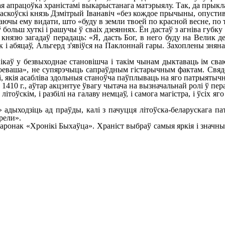
 апрацоўка храністамі выкарыстанага матэрыялу. Так, да прык
Маскоўскі князь Дзмітрый Іванавіч «без кождое прычыны, опусти
даючы ему видати, што «буду в земли твоей по красной весне, по
льш хуткі і рашучы ў сваіх дзеяннях. Ён дастаў з агніва губку і
 князю загадаў перадаць: «Я, дасть Бог, в него буду на Велик
як і абяцаў, Альгерд з'явіўся на Паклоннай гары. Захоплены зня
аў у безвыходнае становішча і такім чынам дыктаваць ім сваю
оеваша», не супярэчыць сапраўдным гістарычным фактам. Свядо
і, якія асабліва здольныя станоўча паўплываць на яго патрыяты
10 г., аўтар акцэнтуе ўвагу чытача на вызначальнай ролі ў перам
скім, і разбілі на галаву немцаў, і самога магістра, і ўсіх яго к
дыходзіць ад праўды, калі з пачуцця літоўска-беларускага па
трели».
онак «Хронікі Быхаўца». Храніст выбраў самыя яркія і значныя