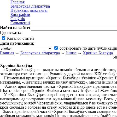
Главная
Беларуская літаратура
Пераказы, дыктанты
Биографии
Слоўнік
Сачыненні
Найти на сайте:
Где искать:
Каталог статей
Дата публикации:
сортировать по дате публикаци
Главная
→
Беларуская літаратура
→
Іншае
→
Хроніка Бахаўца
Ув
Хроніка Бахаўца
«Хроніка Быхаўца» – выдатны помнік айчыннага летапісання, трэ
экзэмпляра гэтага помніка. Рукапіс у другой палове XІX ст. быў 
Пісьмовымі крыніцамі «Хронікі Быхаўца» з'явіліся «Хроніка Вялі
матэрыялы, «Летапісец вялікіх князёў літоўскіх», многія іншыя 
Аднак арыгінальная частка «Хронікі Быхаўца» прынцыпова адр
Шматлікія героі «Хронікі Вялікага княства Літоўскага і Жамойц
У «Хроніцы Быхаўца» падзеі пададзены так яскрава, што чытач
наглядным адлюстраваннем кульмінацыйнага моманту. Вось, да
змоўшчыкаў, князёў Чартарыйскіх, уварваўшыся ў княжацкую сп
кров скочыла з головы на стену, которая ж и до днесь ест на ст
Змест арыгінальнай часткі «Хронікі Быхаўца», якая складае каля 
асобныя княжацкія, магнацкія і іншыя знакамітыя роды (найбол