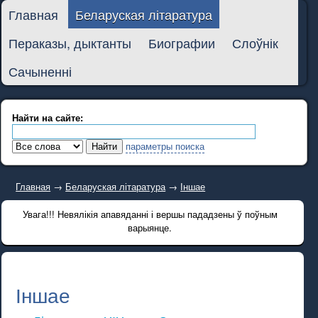
Главная
Беларуская літаратура
Пераказы, дыктанты
Биографии
Слоўнік
Сачыненні
Найти на сайте:
параметры поиска
Главная
→
Беларуская літаратура
→
Іншае
Увага!!! Невялікія апавяданні і вершы пададзены ў поўным
варыянце.
Іншае