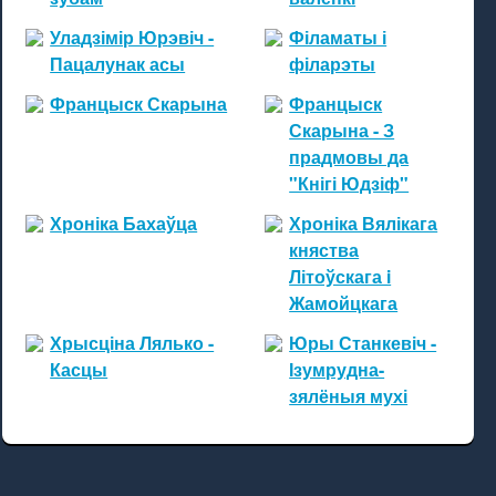
Уладзімір Юрэвіч -
Філаматы і
Пацалунак асы
філарэты
Францыск Скарына
Францыск
Скарына - З
прадмовы да
"Кнігі Юдзіф"
Хроніка Бахаўца
Хроніка Вялікага
княства
Літоўскага i
Жамойцкага
Хрысціна Лялько -
Юры Станкевіч -
Касцы
Ізумрудна-
зялёныя мухі