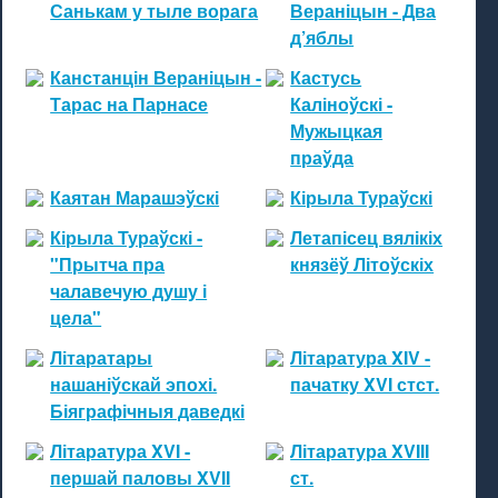
Санькам у тыле ворага
Вераніцын - Два
д’яблы
Канстанцін Вераніцын -
Кастусь
Тарас на Парнасе
Каліноўскі -
Мужыцкая
праўда
Каятан Марашэўскі
Кірыла Тураўскі
Кірыла Тураўскі -
Летапісец вялікіх
"Прытча пра
князёў Літоўскіх
чалавечую душу і
цела"
Літаратары
Літаратура XIV -
нашаніўскай эпохі.
пачатку XVI стст.
Біяграфічныя даведкі
Літаратура XVI -
Літаратура XVIII
першай паловы XVII
ст.