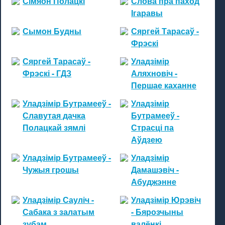
Сімяон Полацкі
Слова пра паход
Ігаравы
Сымон Будны
Сяргей Тарасаў -
Фрэскі
Сяргей Тарасаў -
Уладзімір
Фрэскі - ГДЗ
Аляхновіч -
Першае каханне
Уладзімір Бутрамееў -
Уладзімір
Славутая дачка
Бутрамееў -
Полацкай зямлі
Страсці па
Аўдзею
Уладзімір Бутрамееў -
Уладзімір
Чужыя грошы
Дамашэвіч -
Абуджэнне
Уладзімір Сауліч -
Уладзімір Юрэвіч
Сабака з залатым
- Бярозчыны
зубам
валёнкі