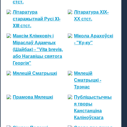
стст.
Літаратура
Літаратура ХІХ-
старажытнай Русі XI-
ХХ стст.
XIII стст.
Максім Клімковіч і
Мікола Арахоўскі
Міраслаў Адамчык
- "Ку-ку"
(Шайбак) - "Vita brevis,
або Нагавіцы святога
Георгія"
Мялецій Сматрыцкі
Мялецій
Сматрыцкі -
Трэнас
Прамова Мялешкі
Публіцыстычны
я творы
Канстанціна
Каліноўскага