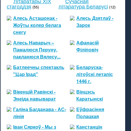
Літаратары ХІХ
Сучасная
стагоддзя
літаратура Беларусі
(55)
(12)
Алесь Асташонак -
Алесь Дзятлаў -
Жоўты колер белага
Зарок
снегу
Алесь Наварыч –
Афанасій
Памалюся Перуну,
Філіповіч
пакланюся Вялесу...
Батлеечны спектакль
Беларуска-
"Цар Ірад"
літоўскі летапіс
1446 г.
Вікенцій Равінскі -
Вінцэсь
Энеіда навыварат
Каратынскі
Галіна Багданава - АС-
Еўфрасіння
лінія
Полацкая
Іван Сяркоў - Мы з
Канстанцін