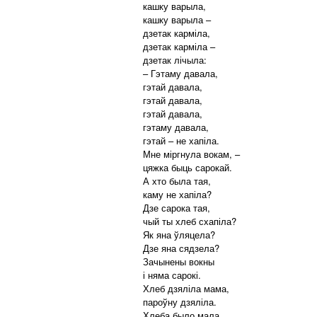
кашку варыла,
кашку варыла –
дзетак карміла,
дзетак карміла –
дзетак лічыла:
– Гэтаму давала,
гэтай давала,
гэтай давала,
гэтай давала,
гэтаму давала,
гэтай – не хапіла.
Мне міргнула вокам, –
цяжка быць сарокай.
А хто была тая,
каму не хапіла?
Дзе сарока тая,
чый ты хлеб схапіла?
Як яна ўляцела?
Дзе яна сядзела?
Зачынены вокны
і няма сарокі.
Хлеб дзяліла мама,
пароўну дзяліла.
Хлеба было мала,