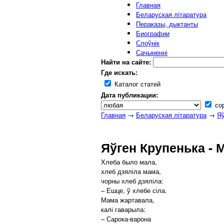
Главная
Беларуская літаратура
Пераказы, дыктанты
Биографии
Слоўнік
Сачыненні
Найти на сайте:
Где искать:
Каталог статей
Дата публикации:
сор
Главная
→
Беларуская літаратура
→
Яў
Яўген Крупенька - 
Хлеба было мала,
хлеб дзяліла мама,
чорны хлеб дзяліла:
– Ешце, ў хлебе сіла.
Мама жартавала,
калі гаварыла:
– Сарока-варона