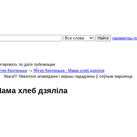
параметры п
тировать по дате публикации
ген Крупенька
→
Яўген Крупенька - Мама хлеб дзяліла
Увага!!! Невялікія апавяданні і вершы пададзены ў поўным варыянце.
Мама хлеб дзяліла