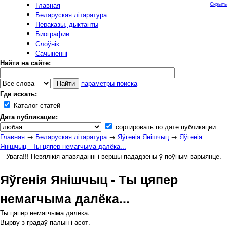
Главная
Скрыть
Беларуская літаратура
Пераказы, дыктанты
Биографии
Слоўнік
Сачыненні
Найти на сайте:
параметры поиска
Где искать:
Каталог статей
Дата публикации:
сортировать по дате публикации
Главная
→
Беларуская літаратура
→
Яўгенія Янішчыц
→
Яўгенія
Янішчыц - Ты цяпер немагчыма далёка...
Увага!!! Невялікія апавяданні і вершы пададзены ў поўным варыянце.
Яўгенія Янішчыц - Ты цяпер
немагчыма далёка...
Ты цяпер немагчыма далёка.
Вырву з градаў палын і асот.