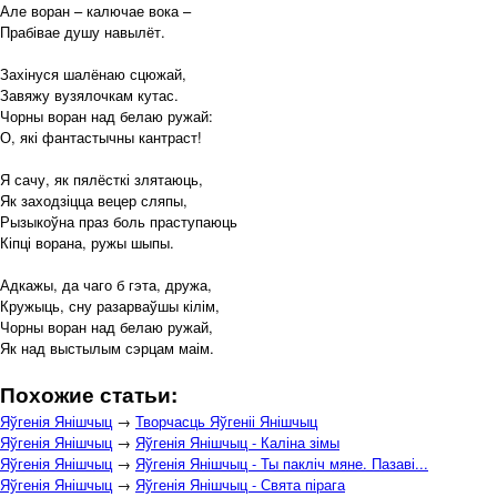
Але воран – калючае вока –
Прабівае душу навылёт.
Захінуся шалёнаю сцюжай,
Завяжу вузялочкам кутас.
Чорны воран над белаю ружай:
О, які фантастычны кантраст!
Я сачу, як пялёсткі злятаюць,
Як заходзіцца вецер сляпы,
Рызыкоўна праз боль праступаюць
Кіпці ворана, ружы шыпы.
Адкажы, да чаго б гэта, дружа,
Кружыць, сну разарваўшы кілім,
Чорны воран над белаю ружай,
Як над выстылым сэрцам маім.
Похожие статьи:
Яўгенія Янішчыц
→
Творчасць Яўгеніі Янішчыц
Яўгенія Янішчыц
→
Яўгенія Янішчыц - Каліна зімы
Яўгенія Янішчыц
→
Яўгенія Янішчыц - Ты пакліч мяне. Пазаві...
Яўгенія Янішчыц
→
Яўгенія Янішчыц - Свята пірага