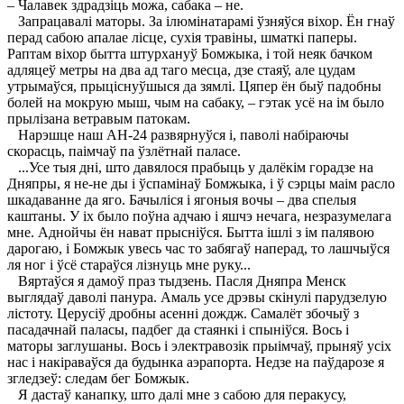
– Чалавек здрадзіць можа, сабака – не.
Запрацавалі маторы. За ілюмінатарамі ўзняўся віхор. Ён гнаў
перад сабою апалае лісце, сухія травіны, шматкі паперы.
Раптам віхор бытта штурхануў Бомжыка, і той неяк бачком
адляцеў метры на два ад таго месца, дзе стаяў, але цудам
утрымаўся, прыціснуўшыся да зямлі. Цяпер ён быў падобны
болей на мокрую мыш, чым на сабаку, – гэтак усё на ім было
прылізана ветравым патокам.
Нарэшце наш АН-24 развярнуўся і, паволі набіраючы
скорасць, паімчаў па ўзлётнай паласе.
...Усе тыя дні, што давялося прабыць у далёкім горадзе на
Дняпры, я не-не ды і ўспамінаў Бомжыка, і ў сэрцы маім расло
шкадаванне да яго. Бачыліся і ягоныя вочы – два спелыя
каштаны. У іх было поўна адчаю і яшчэ нечага, незразумелага
мне. Аднойчы ён нават прысніўся. Бытта ішлі з ім палявою
дарогаю, і Бомжык увесь час то забягаў наперад, то лашчыўся
ля ног і ўсё стараўся лізнуць мне руку...
Вяртаўся я дамоў праз тыдзень. Пасля Дняпра Менск
выглядаў даволі панура. Амаль усе дрэвы скінулі парудзелую
лістоту. Церусіў дробны асенні дождж. Самалёт збочыў з
пасадачнай паласы, падбег да стаянкі і спыніўся. Вось і
маторы заглушаны. Вось і электравозік прыімчаў, прыняў усіх
нас і накіраваўся да будынка аэрапорта. Недзе на паўдарозе я
згледзеў: следам бег Бомжык.
Я дастаў канапку, што далі мне з сабою для перакусу,