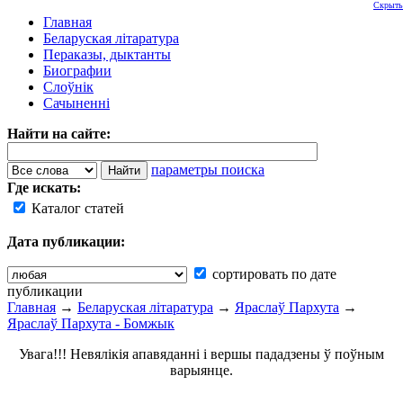
Скрыть
Главная
Беларуская літаратура
Пераказы, дыктанты
Биографии
Слоўнік
Сачыненні
Найти на сайте:
параметры поиска
Где искать:
Каталог статей
Дата публикации:
сортировать по дате
публикации
Главная
→
Беларуская літаратура
→
Яраслаў Пархута
→
Яраслаў Пархута - Бомжык
Увага!!! Невялікія апавяданні і вершы пададзены ў поўным
варыянце.