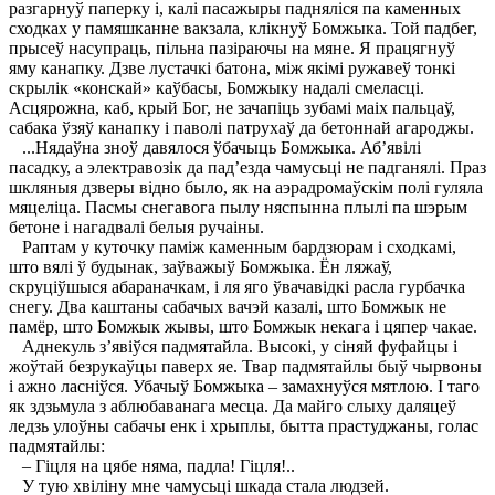
разгарнуў паперку і, калі пасажыры падняліся па каменных
сходках у памяшканне вакзала, клікнуў Бомжыка. Той падбег,
прысеў насупраць, пільна пазіраючы на мяне. Я працягнуў
яму канапку. Дзве лустачкі батона, між якімі ружавеў тонкі
скрылік «конскай» каўбасы, Бомжыку надалі смеласці.
Асцярожна, каб, крый Бог, не зачапіць зубамі маіх пальцаў,
сабака ўзяў канапку і паволі патрухаў да бетоннай агароджы.
...Нядаўна зноў давялося ўбачыць Бомжыка. Аб’явілі
пасадку, а электравозік да пад’езда чамусьці не падганялі. Праз
шкляныя дзверы відно было, як на аэрадромаўскім полі гуляла
мяцеліца. Пасмы снегавога пылу няспынна плылі па шэрым
бетоне і нагадвалі белыя ручаіны.
Раптам у куточку паміж каменным бардзюрам і сходкамі,
што вялі ў будынак, заўважыў Бомжыка. Ён ляжаў,
скруціўшыся абараначкам, і ля яго ўвачавідкі расла гурбачка
снегу. Два каштаны сабачых вачэй казалі, што Бомжык не
памёр, што Бомжык жывы, што Бомжык некага і цяпер чакае.
Аднекуль з’явіўся падмятайла. Высокі, у сіняй фуфайцы і
жоўтай безрукаўцы паверх яе. Твар падмятайлы быў чырвоны
і ажно ласніўся. Убачыў Бомжыка – замахнуўся мятлою. I таго
як здзьмула з аблюбаванага месца. Да майго слыху даляцеў
ледзь улоўны сабачы енк і хрыплы, бытта прастуджаны, голас
падмятайлы:
– Гіцля на цябе няма, падла! Гіцля!..
У тую хвіліну мне чамусьці шкада стала людзей.