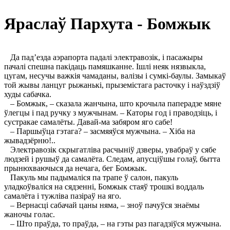
Яраслаў Пархута - Бомжык
Да пад’езда аэрапорта падалі электравозік, і пасажыры
пачалі спешна пакідаць памяшканне. Ішлі неяк нязвыкла,
цугам, несучы важкія чамаданы, валізы і сумкі-баулы. Замыкаў
той жывы ланцуг рыжанькі, прыземістага расточку і наўздзіў
худы сабачка.
– Бомжык, – сказала жанчына, што крочыла паперадзе мяне
ўлегцы і пад ручку з мужчынам. – Каторы год і праводзіць, і
сустракае самалёты. Давай-ма забяром яго сабе!
– Паршыўца гэтага? – засмяяўся мужчына. – Хіба на
жывадзёрню!..
Электравозік скрыгатліва расчыніў дзверы, увабраў у сябе
людзей і рушыў да самалёта. Следам, апусціўшы голаў, бытта
прынюхваючыся да нечага, бег Бомжык.
Пакуль мы падымаліся па трапе ў салон, пакуль
уладкоўваліся на сядзенні, Бомжык стаяў трошкі воддаль
самалёта і тужліва пазіраў на яго.
– Вернасці сабачай цаны няма, – зноў пачуўся знаёмы
жаночы голас.
– Што праўда, то праўда, – на гэты раз пагадзіўся мужчына.