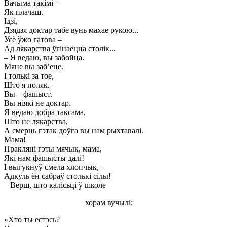
Вачыма такімі –
Як плачаш.
Ідзі,
Дзядзя доктар табе вунь махае рукою...
Усё ўжо гатова –
Ад лякарства ўгінаецца столік...
– Я ведаю, вы забойца.
Мяне вы заб’еце.
I толькі за тое,
Што я поляк.
Вы – фашыст.
Вы ніякі не доктар.
Я ведаю добра таксама,
Што не лякарства,
А смерць гэтак доўга вы нам рыхтавалі.
Мама!
Пракляні гэты мячык, мама,
Які нам фашысты далі!
I выгукнуў смела хлопчык, –
Адкуль ён сабраў столькі сілы!
– Верш, што калісьці ў школе
хорам вучылі:
«Хто ты естэсь?