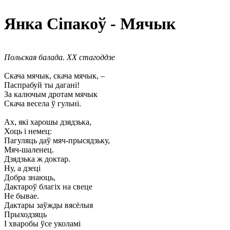
Янка Сіпакоў - Мячык
Польская балада. XX стагоддзе
Скача мячык, скача мячык, –
Паспрабуй ты дагані!
За калючым дротам мячык
Скача весела ў гульні.
Ах, які харошы дзядзька,
Хоць і немец:
Пагуляць даў мяч-прысядзьку,
Мяч-шаленец.
Дзядзька ж доктар.
Ну, а дзеці
Добра знаюць,
Дактароў благіх на свеце
Не бывае.
Дактары заўжды вясёлыя
Прыходзяць
I хваробы ўсе уколамі