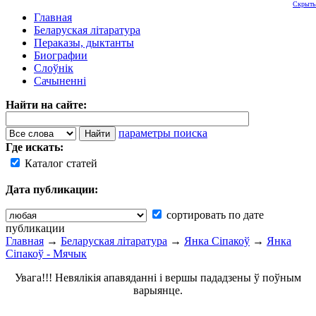
Скрыть
Главная
Беларуская літаратура
Пераказы, дыктанты
Биографии
Слоўнік
Сачыненні
Найти на сайте:
параметры поиска
Где искать:
Каталог статей
Дата публикации:
сортировать по дате
публикации
Главная
→
Беларуская літаратура
→
Янка Сіпакоў
→
Янка
Сіпакоў - Мячык
Увага!!! Невялікія апавяданні і вершы пададзены ў поўным
варыянце.