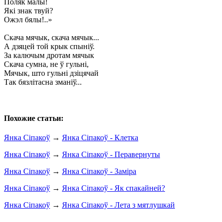
Поляк малы!
Які знак твуй?
Ожэл бялы!..»
Скача мячык, скача мячык...
А дзяцей той крык спыніў.
За калючым дротам мячык
Скача сумна, не ў гульні,
Мячык, што гульні дзіцячай
Так бязлітасна зманіў...
Похожие статьи:
Янка Сіпакоў
→
Янка Сіпакоў - Клетка
Янка Сіпакоў
→
Янка Сіпакоў - Перавернуты
Янка Сіпакоў
→
Янка Сіпакоў - Заміра
Янка Сіпакоў
→
Янка Сіпакоў - Як спакайней?
Янка Сіпакоў
→
Янка Сіпакоў - Лета з мятлушкай