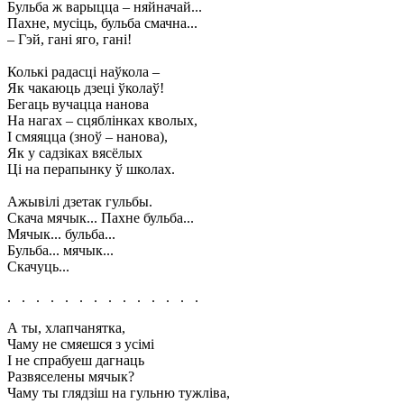
Бульба ж варыцца – няйначай...
Пахне, мусіць, бульба смачна...
– Гэй, гані яго, гані!
Колькі радасці наўкола –
Як чакаюць дзеці ўколаў!
Бегаць вучацца нанова
На нагах – сцяблінках кволых,
I смяяцца (зноў – нанова),
Як у садзіках вясёлых
Ці на перапынку ў школах.
Ажывілі дзетак гульбы.
Скача мячык... Пахне бульба...
Мячык... бульба...
Бульба... мячык...
Скачуць...
. . . . . . . . . . . . . .
А ты, хлапчанятка,
Чаму не смяешся з усімі
I не спрабуеш дагнаць
Развяселены мячык?
Чаму ты глядзіш на гульню тужліва,