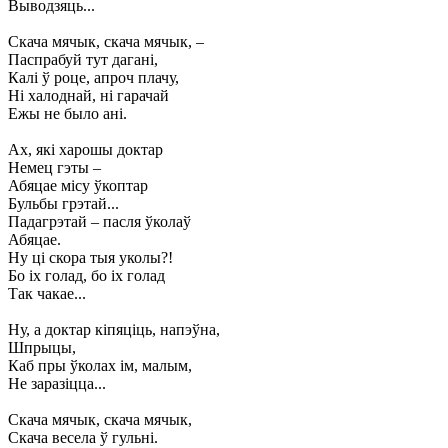
Выводзяць...
Скача мячык, скача мячык, –
Паспрабуй тут дагані,
Калі ў роце, апроч плачу,
Ні халоднай, ні гарачай
Ежы не было ані.
Ах, які харошы доктар
Немец гэты –
Абяцае місу ўкоптар
Бульбы грэтай...
Падагрэтай – пасля ўколаў
Абяцае.
Ну ці скора тыя уколы?!
Бо іх голад, бо іх голад
Так чакае...
Ну, а доктар кіпяціць, напэўна,
Шпрыцы,
Каб пры ўколах ім, малым,
Не заразіцца...
Скача мячык, скача мячык,
Скача весела ў гульні.