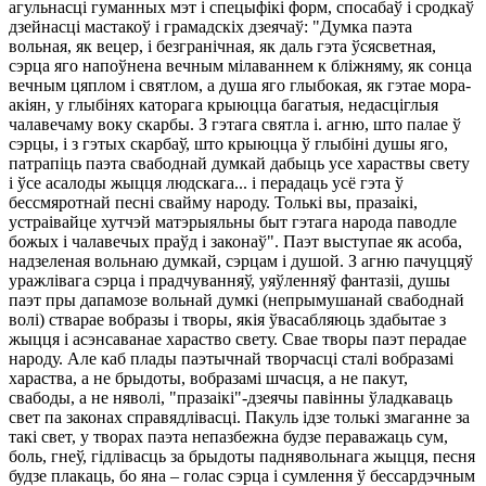
агульнасці гуманных мэт і спецыфікі форм, спосабаў і сродкаў
дзейнасці мастакоў і грамадскіх дзеячаў: "Думка паэта
вольная, як вецер, і безгранічная, як даль гэта ўсясветная,
сэрца яго напоўнена вечным мілаваннем к бліжняму, як сонца
вечным цяплом і святлом, а душа яго глыбокая, як гэтае мора-
акіян, у глыбінях каторага крыюцца багатыя, недасціглыя
чалавечаму воку скарбы. З гэтага святла і. агню, што палае ў
сэрцы, і з гэтых скарбаў, што крыюцца ў глыбіні душы яго,
патрапіць паэта свабоднай думкай дабыць усе хараствы свету
і ўсе асалоды жыцця людскага... і перадаць усё гэта ў
бессмяротнай песні свайму народу. Толькі вы, празаікі,
устраівайце хутчэй матэрыяльны быт гэтага народа паводле
божых і чалавечых праўд і законаў". Паэт выступае як асоба,
надзеленая вольнаю думкай, сэрцам і душой. З агню пачуццяў
уражлівага сэрца і прадчуванняў, уяўленняў фантазіі, душы
паэт пры дапамозе вольнай думкі (непрымушанай свабоднай
волі) стварае вобразы і творы, якія ўвасабляюць здабытае з
жыцця і асэнсаванае хараство свету. Свае творы паэт перадае
народу. Але каб плады паэтычнай творчасці сталі вобразамі
хараства, а не брыдоты, вобразамі шчасця, а не пакут,
свабоды, а не няволі, "празаікі"-дзеячы павінны ўладкаваць
свет па законах справядлівасці. Пакуль ідзе толькі змаганне за
такі свет, у творах паэта непазбежна будзе пераважаць сум,
боль, гнеў, гідлівасць за брыдоты паднявольнага жыцця, песня
будзе плакаць, бо яна – голас сэрца і сумлення ў бессардэчным