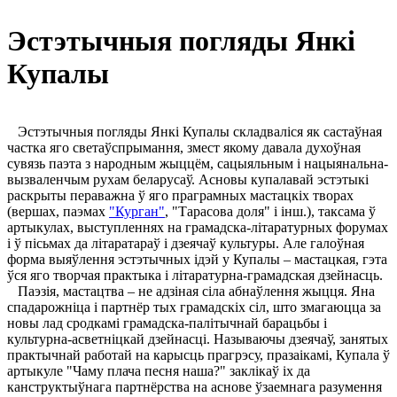
Эстэтычныя погляды Янкі
Купалы
Эстэтычныя погляды Янкі Купалы складваліся як састаўная
частка яго светаўспрымання, змест якому давала духоўная
сувязь паэта з народным жыццём, сацыяльным і нацыянальна-
вызваленчым рухам беларусаў. Асновы купалавай эстэтыкі
раскрыты пераважна ў яго праграмных мастацкіх творах
(вершах, паэмах
"Курган"
, "Тарасова доля" і інш.), таксама ў
артыкулах, выступленнях на грамадска-літаратурных форумах
і ў пісьмах да літаратараў і дзеячаў культуры. Але галоўная
форма выяўлення эстэтычных ідэй у Купалы – мастацкая, гэта
ўся яго творчая практыка і літаратурна-грамадская дзейнасць.
Паэзія, мастацтва – не адзіная сіла абнаўлення жыцця. Яна
спадарожніца і партнёр тых грамадскіх сіл, што змагаюцца за
новы лад сродкамі грамадска-палітычнай барацьбы і
культурна-асветніцкай дзейнасці. Называючы дзеячаў, занятых
практычнай работай на карысць прагрэсу, празаікамі, Купала ў
артыкуле "Чаму плача песня наша?" заклікаў іх да
канструктыўнага партнёрства на аснове ўзаемнага разумення