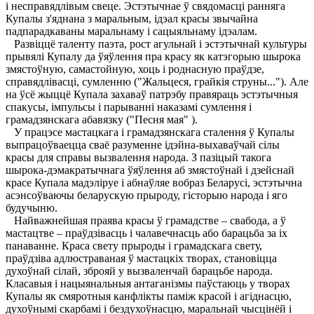
і несправядлівым свеце. Эстэтычнае ў свядомасці ранняга
Купалы з'яднана з маральным, ідэал красы звычайна
падпарадкаваны маральнаму і сацыяльнаму ідэалам.
Развіццё таленту паэта, рост агульнай і эстэтычнай культуры
прывялі Купалу да ўяўлення пра красу як катэгорыю шырока
змястоўную, самастойную, хоць і роднасную праўдзе,
справядлівасці, сумленню ("Жальцеся, грайкія струны..."). Але
на ўсё жыццё Купала захаваў патрэбу правяраць эстэтычныя
спакусы, імпульсы і парыванні наказамі сумлення і
грамадзянскага абавязку ("Песня мая" ).
У працэсе мастацкага і грамадзянскага сталення ў Купалы
выпрацоўваецца сваё разуменне ідэйна-выхаваўчай сілы
красы для справы вызвалення народа. З пазіцый такога
шырока-дэмакратычнага ўяўлення аб змястоўнай і дзейснай
красе Купала мадэліруе і абнаўляе вобраз Беларусі, эстэтычна
асэнсоўваючы беларускую прыроду, гісторыю народа і яго
будучыню.
Найважнейшая праява красы ў грамадстве – свабода, а ў
мастацтве – праўдзівасць і чалавечнасць або барацьба за іх
панаванне. Краса свету прыроды і грамадскага свету,
праўдзіва адлюстраваная ў мастацкіх творах, становіцца
духоўнай сілай, зброяй у вызваленчай барацьбе народа.
Класавыя і нацыянальныя антаганізмы паўстаюць у творах
Купалы як смяротныя канфлікты паміж красой і агіднасцю,
духоўнымі скарбамі і бездухоўнасцю, маральнай чысцінёй і