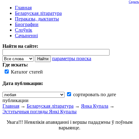
Скрыть
Главная
Беларуская літаратура
Пераказы, дыктанты
Биографии
Слоўнік
Сачыненні
Найти на сайте:
параметры поиска
Где искать:
Каталог статей
Дата публикации:
сортировать по дате
публикации
Главная
→
Беларуская літаратура
→
Янка Купала
→
Эстэтычныя погляды Янкі Купалы
Увага!!! Невялікія апавяданні і вершы пададзены ў поўным
варыянце.