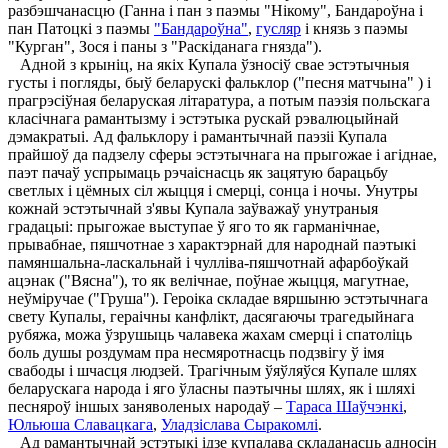
разбэшчанасцю (Ганна і пан з паэмы "Нікому", Бандароўна і
пан Патоцкі з паэмы
"Бандароўна"
,
гусляр
і князь з паэмы
"Курган", Зося і паны з "Раскіданага гнязда").
Адной з крыніц, на якіх Купала ўзносіў свае эстэтычныя
густы і погляды, быў беларускі фальклор ("песня матчына" ) і
прагрэсіўная беларуская літаратура, а потым паэзія польскага
класічнага рамантызму і эстэтыка рускай рэвалюцыйнай
дэмакратыі. Ад фальклору і рамантычнай паэзіі Купала
прайшоў да падзелу сферы эстэтычнага на прыгожае і агіднае,
паэт пачаў успрымаць рэчаіснасць як зацятую барацьбу
светлых і цёмных сіл жыцця і смерці, сонца і ночы. Унутры
кожнай эстэтычнай з'явы Купала заўважаў унутраныя
градацыі: прыгожае выступае ў яго то як гарманічнае,
прывабнае, пяшчотнае з характэрнай для народнай паэтыкі
памяншальна-ласкальнай і чулліва-пяшчотнай афарбоўкай
ацэнак ("Вясна"), то як велічнае, поўнае жыцця, магутнае,
неўміручае ("Груша"). Героіка складае вяршыню эстэтычнага
свету Купалы, гераічны канфлікт, дасягаючы трагедыйнага
рубяжа, можа ўзрушыць чалавека жахам смерці і спатоліць
боль душы роздумам пра несмяротнасць подзвігу ў імя
свабоды і шчасця людзей. Трагічным ўяўляўся Купале шлях
беларускага народа і яго ўласны паэтычны шлях, як і шляхі
песняроў іншых заняволеных народаў –
Тараса Шаўчэнкі
,
Юльюша Славацкага
,
Уладзіслава Сыракомлі
.
Ад рамантычнай эстэтыкі ідзе купалава складанасць адносін