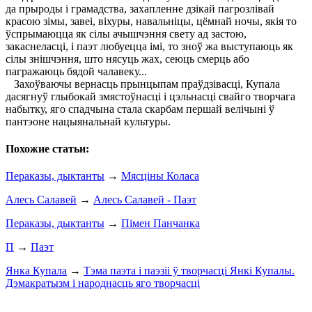
да прыроды і грамадства, захапленне дзікай пагрозлівай
красою зімы, завеі, віхуры, навальніцы, цёмнай ночы, якія то
ўспрымаюцца як сілы ачышчэння свету ад застою,
закаснеласці, і паэт любуецца імі, то зноў жа выступаюць як
сілы знішчэння, што нясуць жах, сеюць смерць або
пагражаюць бядой чалавеку...
Захоўваючы вернасць прынцыпам праўдзівасці, Купала
дасягнуў глыбокай змястоўнасці і цэльнасці свайго творчага
набытку, яго спадчына стала скарбам першай велічыні ў
пантэоне нацыянальнай культуры.
Похожие статьи:
Пераказы, дыктанты
→
Мясціны Коласа
Алесь Салавей
→
Алесь Салавей - Паэт
Пераказы, дыктанты
→
Пімен Панчанка
П
→
Паэт
Янка Купала
→
Тэма паэта і паэзіі ў творчасці Янкі Купалы.
Дэмакратызм і народнасць яго творчасці