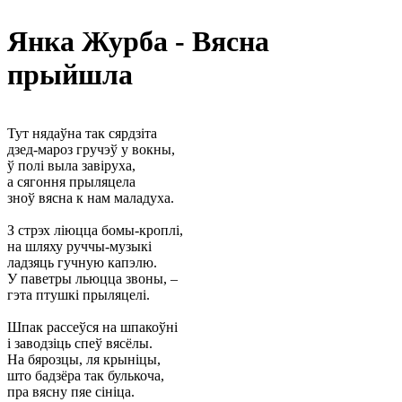
Янка Журба - Вясна
прыйшла
Тут нядаўна так сярдзіта
дзед-мароз гручэў у вокны,
ў полі выла завіруха,
а сягоння прыляцела
зноў вясна к нам маладуха.
З стрэх ліюцца бомы-кроплі,
на шляху руччы-музыкі
ладзяць гучную капэлю.
У паветры льюцца звоны, –
гэта птушкі прыляцелі.
Шпак рассеўся на шпакоўні
і заводзіць спеў вясёлы.
На бярозцы, ля крыніцы,
што бадзёра так булькоча,
пра вясну пяе сініца.