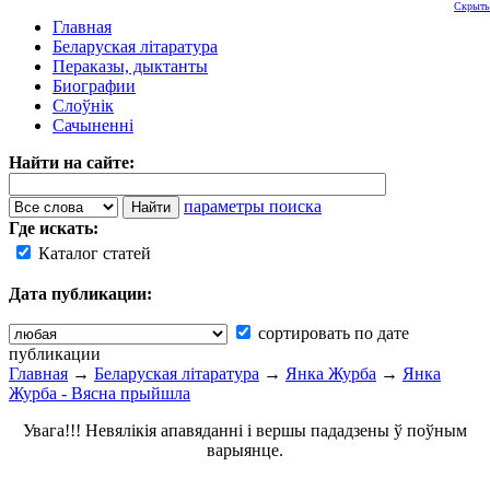
Скрыть
Главная
Беларуская літаратура
Пераказы, дыктанты
Биографии
Слоўнік
Сачыненні
Найти на сайте:
параметры поиска
Где искать:
Каталог статей
Дата публикации:
сортировать по дате
публикации
Главная
→
Беларуская літаратура
→
Янка Журба
→
Янка
Журба - Вясна прыйшла
Увага!!! Невялікія апавяданні і вершы пададзены ў поўным
варыянце.