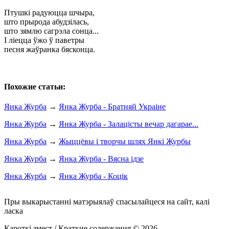
Птушкі радуюцца шчыра,
што прырода абудзілась,
што зямлю сагрэла сонца...
I ліецца ўжо ў паветры
песня жаўранка бясконца.
Похожие статьи:
Янка Журба
→
Янка Журба - Братняй Украіне
Янка Журба
→
Янка Журба - Залацісты вечар дагарае...
Янка Журба
→
Жыццёвы і творчы шлях Янкі Журбы
Янка Журба
→
Янка Журба - Вясна ідзе
Янка Журба
→
Янка Журба - Коцік
Пры выкарыстанні матэрыялаў спасылайцеся на сайт, калі
ласка
Кароткі змест / Краткие содержания © 2026