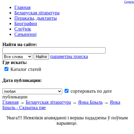
Скрыть
Главная
Беларуская літаратура
Пераказы, дыктанты
Биографии
Слоўнік
Сачыненні
Найти на сайте:
параметры поиска
Где искать:
Каталог статей
Дата публикации:
сортировать по дате
публикации
Главная
→
Беларуская літаратура
→
Янка Брыль
→
Янка
Брыль - Скрыпка пяе
Увага!!! Невялікія апавяданні і вершы пададзены ў поўным
варыянце.