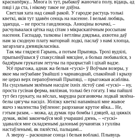
краснапёрку... Многа іх тут, рыбакоў жаночага полу, відаць, ад
пяці і да ста, і нікому такое не дзіўна.
Светлая хата над самай ракой. У гародзе растуць толькі
кветкі, якія тут здавён сеюць на насенне. I вельмі любяць,
здаецца, – не проста гандлююць. Анюціны вочачкі, –
расчульвалася цётка над сітам з мікраскапічным россыпам
насення. Гаспадар, талковы і ветлівы дзядзька, ахвотна даў
нам за сходную плату маторнай лодкі, паслаў з намі хлопца,
загарэлага дзевяцікласніка.
Так мы глядзелі Гарынь, а потым Прыпяць. Трохі вудзілі,
прыпыніўшыся ў спакуслівай мясціне, а больш любаваліся, з
бадзёрым грукатам летучы па празрыстай і ціхай вадзе.
Усё прыгожа, аднак жа белыя «гускі» ў Воўчым возеры, у
якое мы неўзабаве ўвайшлі з чарнаводнай, спакойнай і крыху
не цераз верх перапоўненай Прыпяці, – прыгожыя асабліва.
На суцэльным зялёным насціле іхніх лістоў самі «гускі» – ну,
проста гусіная ферма, вялізная, толькі без гогату. I мы пайшлі
тут без грукату, на вёслах, марудна разганяючы лодкай зялёна-
белы цягучы насціл. Зблізку кветкі напаміналі мне жывое
яшчэ з маленства ўяўленне: разрэзанае крутое яйка... Не,
гэтым разам, – можа, ад думак пра бомбы і дзяцей, ад цяжкіх
думак, якімі закончыўся мой учарашні дзень, – «гускі»
здаваліся мне складзенымі далоньмі ручанятак з гулліва
настаўленымі, як пялёсткі, пальцамі...
А зверху – раскошнае сонца і белыя воблакі. Плывуць