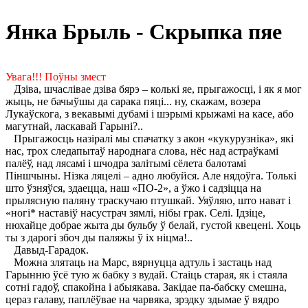
Янка Брыль - Скрыпка пяе
Увага!!! Поўны змест
Дзіва, шчаслівае дзіва бярэ – колькі яе, прыгажосці, і як я мог
жыць, не бачыўшы да сарака пяці... ну, скажам, возера
Лукаўскога, з векавымі дубамі і шэрымі крыжамі на касе, або
магутнай, ласкавай Гарыні?..
Прыгажосць назіралі мы спачатку з акон «кукурузніка», які
нас, трох следапытаў народнага слова, нёс над астраўкамі
палёў, над лясамі і шчодра залітымі сёлета балотамі
Піншчыны. Нізка ляцелі – адно любуйся. Але нядоўга. Толькі
што ўзняўся, здаецца, наш «ПО-2», а ўжо і садзіцца на
прылясную паляну траскучаю птушкай. Уяўляю, што нават і
«ногі* наставіў насустрач зямлі, нібы грак. Селі. Ідзіце,
нюхайце добрае жыта ды бульбу ў белай, густой квецені. Хоць
ты з дарогі збоч ды паляжы ў іх ніцма!..
Давыд-Гарадок.
Можна злятаць на Марс, вярнуцца адтуль і застаць над
Гарынню ўсё тую ж бабку з вудай. Стаіць старая, як і стаяла
сотні гадоў, спакойна і абыякава. Закідае па-бабску смешна,
цераз галаву, паплёўвае на чарвяка, зрэдку здымае ў вядро