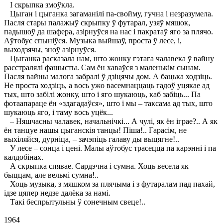
I скрыпка змоўкла.
Цыган і цыганка загаманілі па-свойму, гучна і незразумела.
Пасля стары палажыў скрыпку ў футарал, узяў мяшок,
падышоў да шафера, азірнуўся на нас і пакратаў яго за плячо.
Аўтобус спыніўся. Музыка выйшаў, проста ў лесе, і,
выходзячы, зноў азірнуўся.
Цыганка расказала нам, што жонку гэтага чалавека ў вайну
расстралялі фашысты. Сам ён хаваўся з маленькім сынам.
Пасля вайны малога забралі ў дзіцячы дом. А бацька ходзіць.
Не проста ходзіць, а вось ужо васемнаццаць гадоў уцякае ад
тых, што забілі жонку, што і яго шукаюць, каб забіць... Па
фотаапараце ён «здагадаўся», што і мы – таксама ад тых, што
шукаюць яго, і таму вось уцёк...
– Няшчасны чалавек, начальнічкі... А чулі, як ён іграе?.. А як
ён танцуе нашы цыганскія танцы! Піша!.. Гарасім, не
выхіляйся, дурніца, – зачэпіць галаву ды выцягне!..
У лесе – сонца і цені. Малы аўтобус трасецца па карэнні і па
калдобінах.
А скрыпка спявае. Сардэчна і сумна. Хоць весела як
быццам, але вельмі сумна!..
Хоць музыка, з мяшком за плячыма і з футаралам пад пахай,
ідзе цяпер недзе далёка за намі.
Такі беспрытульны ў сонечным свеце!..
1964