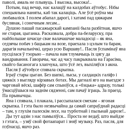
паволі, амаль не плывуць. I высока, высока!..
Потым, пад вечар, нас калаціў на калдобах аўтобус. Нібы
спецыяльна наняты, каб так калаціць. Але ўсё роўна мы
любаваліся. I полем абапал дарогі, і хатамі пад цяжарам
буслянак, і сонечным лесам...
Душою пашай пасажырскай кампаніі была разбітная, яшчэ
не старая, цыганка. Расказвала, добра па-беларуску, пра
найбольшае шчасце свае валачашчае маладосці – як яна,
седзячы побач з бацькам на возе, праехала з цэлым та барам,
дарагія начальнічкі, цераз усю Варшаву!.. Пасля ўспамінаў яна
пусцілася ў тэорыю – пачала нам тлумачыць іх цягу да
вандравання. Гаворачы, час ад часу пакрыквала на Гарасіма,
свайго басаногага хлапчука, што ўсё лез, выхіляўся з акна.
Пасля ў аўтобусе спявала скрыпка.
Іграў стары цыган. Без шапкі, лысы, у салдацкіх галіфэ і
цяжкіх з выгляду кірзавых ботах. Мы дагналі яго на выездзе з
чарговай вёскі, шафёр сам спыніўся, а «бэцька» адразу, толькі
ўмасціўшыся на заднім сядзенні, сам пачаў іграць. За праезд.
Па прывычцы.
Яна і спявала, і плакала, і рассыпалася смехам – ягоная
скрыпка. I гэта было незвычайна да самай сапраўднай радасці
– там, у глухім палескім лесе, на турботнай і пыльнай дарозе!..
Ды тут адзін з нас памыліўся... Проста не ведаў, што выйдзе
з гэтага, – узяў свой фотаапарат і зняў музыку. Раз, пасля, для
пэўнасці, яшчэ раз.