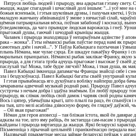
Пятруся любіць людзей і прыроду, яна адкрытая гэтаму свету. С
жыцця, жадае спагаднай і шчаслівай долі іншым: "...і усё мне на с
божыя ясненькія, і гэтыя шумлівыя дрэвы, і пахучыя кветкі, і 
маладую жанчыну абвінавацілі ў змове з нячыстай сілай, чараўніцт
цёмная патрыярхальная вёска, поўная забабонаў і коснасці, вын
ўсведамляюць, да чаго прывядзе людская варожасць і гнеў. Урэш
прыгожай душы, гаючай і шчодрай крыніцы жыцця.
Чалавек і прырода знаходзяцца ў непарыўным адзінстве ў аповес
рака – жонка". Гэты нёманскі рыбак паўстае перад намі як прыро
самотных дзён і начэй...". У Паўла Кабыцкага паэтычная і ўзвыш
плынь Нёмана, мае чулае сэрца. Ён шкадуе пакаёўку Франку і сп
маральных прынцыпах. Нёманскі рыбак заклікае Франку, якую зак
прырода, а для гэтага трэба адчуць прыгожае і высокае ў сваёй ду
паслухай ты! Можа, табе будзе лягчэй? Можа, і твая душа, як мая,
Павел Кабыцкі імкнецца дапамагчы Францы знайсці сябе і сэнс
зла і бездухоўнасці. Павел Кабыцкі багаты сваёй унутранай куль
І гэтая прывабнасць яго духоўнага вобліку найперш добра бачы
зачараваны адвечнай музыкай роднай ракі. Прыроду Павел адчува
сустрэчы з нечым добра і здаўна знаёмым. Ён любіў прыроду тою
прыроду, як слімак любіць свой дамок і чарвяк свой родны камячо
Вось і цяпер, убачыўшы крыгі, што плылі па рацэ, ён спыніўся і н
на тыя, што мелі асабліва дзівосную форму, ён глядзеў даўжэй, 
– Ой якая прыгожая!"
Нёман для героя аповесці – тая блізкая істота, якой ён давяра
адказы на тое, што яму рабіць, ён застаецца сам-насам з прырода
кайданы і прырода вяртаецца да жыцця. Яркі беларускі характар,
Пісьменніца з лірычнай цеплынёй і пранікнёнасцю перадала выс
Надзвычай прыкметнае месца займае беларускі пейзаж у арганіз