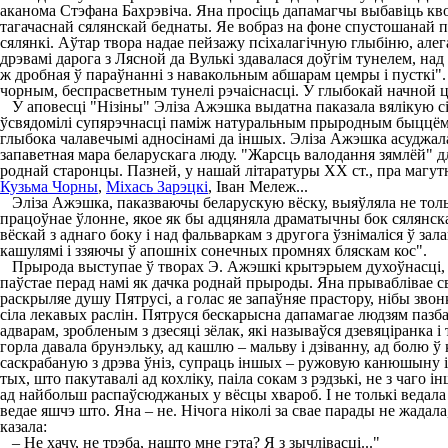
аканома Стэфана Бахрэвіча. Яна просіць дапамагчы выбавіць кво
тагачаснай сялянскай беднаты. Яе вобраз на фоне спустошанай 
сялянкі. Аўтар твора надае пейзажу псіхалагічную глыбіню, але
дрэвамі дарога з Лясной да Вулькі здавалася доўгім тунелем, над 
ж дробная ў параўнанні з навакольным абшарам цемры і пусткі"
чорным, беспрасветным тунелі рэчаіснасці. У глыбокай начной ц
У аповесці "Нізіны" Эліза Ажэшка выдатна паказала вялікую сілу ў
ўсвядомілі супярэчнасці паміж натуральным прыродным быццём і
глыбока чалавечымі адносінамі да іншых. Эліза Ажэшка асуджала 
запаветная мара беларускага люду. "Жарсць валодання зямлёй" д
роднай старонцы. Пазней, у нашай літаратуры ХХ ст., пра магутну
Кузьма Чорны
,
Міхась Зарэцкі
, Іван Мележ...
Эліза Ажэшка, паказваючы беларускую вёску, выяўляла не тольк
працоўнае ўлонне, якое як бы адцяняла драматычны бок сялянск
вёскай з аднаго боку і над фальваркам з другога ўзнімаліся ў за
кашулямі і ззяючы ў апошніх сонечных промнях бляскам кос".
Прырода выступае ў творах Э. Ажэшкі крытэрыем духоўнасці, мар
паўстае перад намі як дачка роднай прыроды. Яна прываблівае
раскрыляе душу Пятрусі, а голас яе запаўняе прастору, нібы звон
сіла лекавых раслін. Пятруся бескарысна дапамагае людзям пазба
адварам, зробленым з дзесяці зёлак, які называўся дзевяціранка
горла давала брунэльку, ад кашлю – мальву і дзіванну, ад болю 
саскрабаную з дрэва ўніз, супраць іншых – ружовую канюшыну і т
тых, што пакутавалі ад кохліку, паіла сокам з рэдзькі, не з чаг
ад найбольш распаўсюджаных у вёсцы хвароб. І не толькі ведала гэ
ведае яшчэ што. Яна – не. Нічога ніколі за свае парады не жадал
казала:
– Не хачу, не трэба, нашто мне гэта? Я з зычлівасці..."