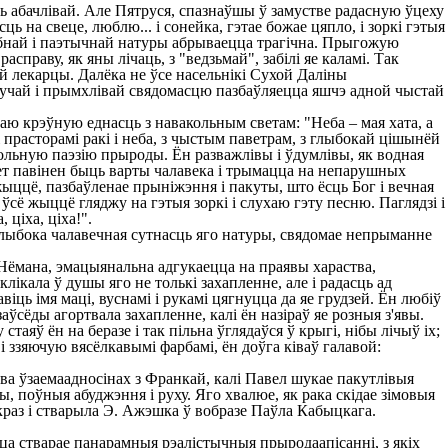
ць абачлівай. Але Пятруся, спазнаўшы ў замустве радасную ўцеху
ць на свеце, люблю... і сонейка, гэтае божае цяпло, і зоркі гэтыя
алюбнай і паэтычнай натуры абрываецца трагічна. Прыгожую
справу, як яны лічаць, з "ведзьмай", забілі яе каламі. Так
ай лекарцы. Далёка не ўсе насельнікі Сухой Даліны
ымучай і прымхлівай свядомасцю пазбаўляецца яшчэ адной чыстай
аю крэўную еднасць з навакольным светам: "Неба – мая хата, а
 прасторамі ракі і неба, з чыстым паветрам, з глыбокай цішынёй
кольную паэзію прыроды. Ён разважлівы і ўдумлівы, як водная
вет павінен быць варты чалавека і трымацца на непарушных
жыццё, пазбаўленае прыніжэння і пакуты, што ёсць Бог і вечная
Я ўсё жыццё гляджу на гэтыя зоркі і слухаю гэту песню. Паглядзі і
 ціха, ціха!".
лыбока чалавечная сутнасць яго натуры, свядомае непрыманне
Нёмана, эмацыянальна адгукаецца на праявы хараства,
ікала ў душы яго не толькі захапленне, але і радасць ад
ць імя маці, вуснамі і рукамі цягнуцца да яе грудзей. Ён любіў
ўсёды агортвала захапленне, калі ён назіраў яе розныя з'явы.
аяў ён на беразе і так пільна ўглядаўся ў крыгі, нібы лічыў іх;
 ззяючую вясёлкавымі фарбамі, ён доўга ківаў галавой:
 ва ўзаемаадносінах з Франкай, калі Павел шукае пакутлівыя
ы, поўныя абуджэння і руху. Яго хвалюе, як рака скідае зімовыя
якраз і стварыла Э. Ажэшка ў вобразе Паўла Кабыцкага.
а стварае панарамныя рэалістычныя прыродаапісанні, з якіх