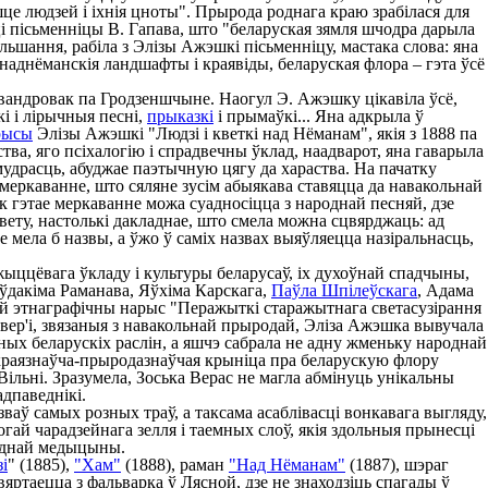
эшце людзей і іхнія цноты". Прырода роднага краю зрабілася для
сці пісьменніцы В. Гапава, што "беларуская зямля шчодра дарыла
льшання, рабіла з Элізы Ажэшкі пісьменніцу, мастака слова: яна
 наднёманскія ландшафты і краявіды, беларуская флора – гэта ўсё
 вандровак па Гродзеншчыне. Наогул Э. Ажэшку цікавіла ўсё,
кі і лірычныя песні,
прыказкі
і прымаўкі... Яна адкрыла ў
рысы
Элізы Ажэшкі "Людзі і кветкі над Нёманам", якія з 1888 па
ва, яго псіхалогію і спрадвечны ўклад, наадварот, яна гаварыла
мудрасць, абуджае паэтычную цягу да хараства. На пачатку
меркаванне, што сяляне зусім абыякава ставяцца да навакольнай
як гэтае меркаванне можа суадносіцца з народнай песняй, дзе
ету, настолькі дакладнае, што смела можна сцвярджаць: ад
не мела б назвы, а ўжо ў саміх назвах выяўляецца назіральнасць,
ыццёвага ўкладу і культуры беларусаў, іх духоўнай спадчыны,
ўдакіма Раманава, Яўхіма Карскага,
Паўла Шпілеўскага
, Адама
вой этнаграфічны нарыс "Перажыткі старажытнага светасузірання
павер'і, звязаныя з навакольнай прыродай, Эліза Ажэшка вывучала
зных беларускіх раслін, а яшчэ сабрала не адну жменьку народнай
я краязнаўча-прыродазнаўчая крыніца пра беларускую флору
 Вільні. Зразумела, Зоська Верас не магла абмінуць унікальны
адпаведнікі.
ваў самых розных траў, а таксама асаблівасці вонкавага выгляду,
могай чарадзейнага зелля і таемных слоў, якія здольныя прынесці
роднай медыцыны.
і
" (1885),
"Хам"
(1888), раман
"Над Нёманам"
(1887), шэраг
яртаецца з фальварка ў Лясной, дзе не знаходзіць спагады ў