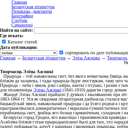
Главная
Беларуская літаратура
Пераказы, дыктанты
Биографии
Слоўнік
Сачыненні
Найти на сайте:
Где искать:
Каталог статей
Дата публикации:
сортировать по дате публикаци
Главная
→
Беларуская літаратура
→
Эліза Ажэшка
→
Творчасць
Ув
Творчасць Элізы Ажэшкі
Прырода – той навакольны свет, без якога немагчыма ўявіць жыц
блізкім да чалавека, і тады прырода будзе люстэркам, таму што ча
Прырода – неба і зямля, рэкі і азёры, кветкі і птушкі, і разам 
для пісьменніцы
Элізы Ажэшкі
(1841-1910) дарагім сэрцу домам 
Жыццё Элізы Ажэшкі прайшло ў думках і хваляваннях пра лёс б
1863-1864 гг. Уся яе свядомая літаратурная дзейнасць сталася 
бацькоўскай зямлі, навакольнай прыроды і да ўсяго роднага і кр
прытрымлівалася дэмакратычных і маральна-гуманістычных погляд
перайначыць свет, зрабіць яго больш гарманічным, суладным і н
Беларускі горад Гродна, яго ваколіцы і прынямонскія краявіды г
Асабліва блізкія гэтыя прыродаапісанні былі для тых, хто нарадзі
талент пейзажыста, адчуў у карцінах і малюнках прыроды, поўны