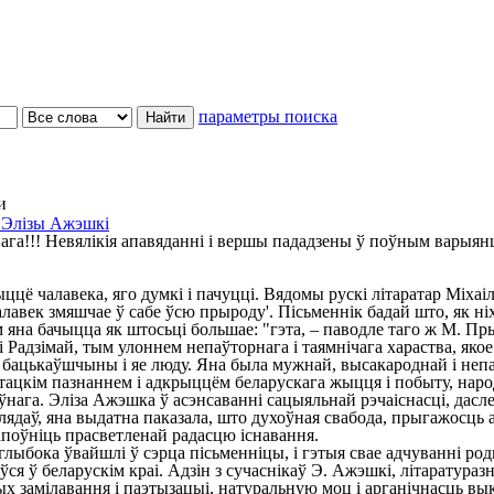
параметры поиска
и
 Элізы Ажэшкі
ага!!! Невялікія апавяданні і вершы пададзены ў поўным варыян
цё чалавека, яго думкі і пачуцці. Вядомы рускі літаратар Міхаі
лавек змяшчае ў сабе ўсю прыроду'. Пісьменнік бадай што, як ніхт
з тым яна бачыцца як штосьці большае: "гэта, – паводле таго ж М.
і Радзімай, тым улоннем непаўторнага і таямнічага хараства, яко
ацькаўшчыны і яе люду. Яна была мужнай, высакароднай і непа
мастацкім пазнаннем і адкрыццём беларускага жыцця і побыту, на
эўнага. Эліза Ажэшка ў асэнсаванні сацыяльнай рэчаіснасці, дас
аў, яна выдатна паказала, што духоўная свабода, прыгажосць ас
апоўніць прасветленай радасцю існавання.
лыбока ўвайшлі ў сэрца пісьменніцы, і гэтыя свае адчуванні род
ўся ў беларускім краі. Адзін з сучаснікаў Э. Ажэшкі, літаратураз
х замілавання і паэтызацыі, натуральную моц і арганічнасць вы