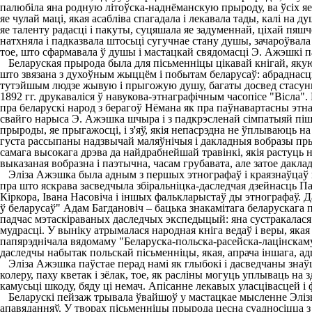
палюбіла яна родную літоўска-наднёманскую прыроду, ва ўсіх яе в
яе чулай маці, якая асабліва спагадала і лекавала тады, калі н
яе таленту радасці і пакуты, суцяшала яе задуменнай, ціхай пяш
натхняла і падказвала штосьці сугучнае стану душы, зачароўвала
тое, што сфармавала ў душы і мастацкай свядомасці Э. Ажэшкі п
Беларуская прырода была для пісьменніцы цікавай кнігай, якую
што звязана з духоўным жыццём і побытам беларусаў: абраднасць і
тутэйшым людзе жывую і прыгожую душу, багаты досвед стасунк
1892 гг. друкаваліся ў навукова-этнаграфічным часопісе "Вісла"
пра беларускі народ з берагоў Нёмана як пра паўнавартасны этна
свайго нарыса Э. Ажэшка шчыра і з падкрэсленай сімпатыяй піша
прыроды, яе прыгажосці, і з'яў, якія непасрэдна не ўплываюць н
густа рассыпаны надзвычай маляўнічыя і дакладныя вобразы прыр
самага высокага дрэва да найдрабнейшай травінкі, якія растуць на
выказаная вобразна і паэтычна, часам грубавата, але затое даклад
Эліза Ажэшка была адным з першых этнографаў і краязнаўцаў на
пра што яскрава засведчыла збіральніцка-даследчая дзейнасць П
Кіркора, Івана Насовіча і іншых фалькларыстаў ды этнографаў. 
ў беларусаў" Адам Багдановіч – бацька знакамітага беларускага 
падчас мэтаскіраваных даследчых экспедыцый: яна сустракалася з
мудрасці. У выніку атрымалася народная кніга ведаў і веры, як
папярэднічала вядомаму "Беларуска-польска-расейска-лацінскам
даследчы набытак польскай пісьменніцы, якая, апрача іншага, адшу
Эліза Ажэшка паўстае перад намі як глыбокі і дасведчаны знаўца
колеру, паху кветак і зёлак, тое, як расліны могуць уплываць на
камусьці шкоду, бяду ці немач. Апісанне лекавых уласцівасцей
Беларускі пейзаж трывала ўвайшоў у мастацкае мысленне Элізы
апавяданняў. У творах пісьменніцы прырода цесна суадносіцца з 