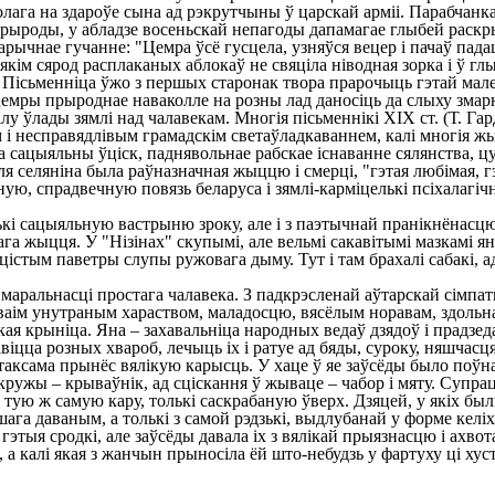
лага на здароўе сына ад рэкрутчыны ў царскай арміі. Парабчанка
прыроды, у абладзе восеньскай непагоды дапамагае глыбей раск
гарычнае гучанне: "Цемра ўсё гусцела, узняўся вецер і пачаў па
якім сярод расплаканых аблокаў не свяціла ніводная зорка і ў глы
. Пісьменніца ўжо з першых старонак твора прарочыць гэтай мал
емры прыроднае наваколле на розны лад даносіць да слыху змарн
лады зямлі над чалавекам. Многія пісьменнікі ХІХ ст. (Т. Гардзі,
 несправядлівым грамадскім светаўладкаваннем, калі многія жыв
сацыяльны ўціск, паднявольнае рабскае існаванне сялянства, цуд
ля селяніна была раўназначная жыццю і смерці, "гэтая любімая, 
ю, спрадвечную повязь беларуса і зямлі-карміцелькі псіхалагічна
і сацыяльную вастрыню зроку, але і з паэтычнай пранікнёнасцю
ага жыцця. У "Нізінах" скупымі, але вельмі сакавітымі мазкамі
лацістым паветры слупы ружовага дыму. Тут і там брахалі сабакі, 
альнасці простага чалавека. З падкрэсленай аўтарскай сімпатыя
 сваім унутраным хараством, маладосцю, вясёлым норавам, здол
кая крыніца. Яна – захавальніца народных ведаў дзядоў і прадзеда
віцца розных хвароб, лечыць іх і ратуе ад бяды, суроку, няшчас
 і таксама прынёс вялікую карысць. У хаце ў яе заўсёды было поў
ў кружы – крываўнік, ад сціскання ў жываце – чабор і мяту. Суп
ую ж самую кару, толькі саскрабаную ўверх. Дзяцей, у якіх былі
о іншага даваным, а толькі з самой рэдзькі, выдлубанай у форме к
тыя сродкі, але заўсёды давала іх з вялікай прыязнасцю і ахвотай
а, а калі якая з жанчын прыносіла ёй што-небудзь у фартуху ці х