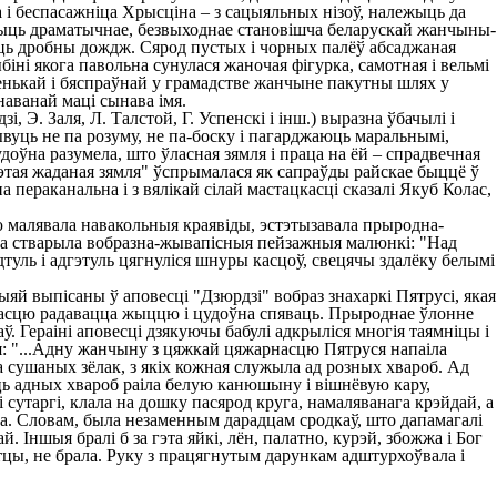
 і беспасажніца Хрысціна – з сацыяльных нізоў, належыць да
рыць драматычнае, безвыходнае становішча беларускай жанчыны-
даць дробны дождж. Сярод пустых і чорных палёў абсаджаная
біні якога павольна сунулася жаночая фігурка, самотная і вельмі
енькай і бяспраўнай у грамадстве жанчыне пакутны шлях у
аванай маці сынава імя.
 Э. Заля, Л. Талстой, Г. Успенскі і інш.) выразна ўбачылі і
уць не па розуму, не па-боску і пагарджаюць маральнымі,
оўна разумела, што ўласная зямля і праца на ёй – спрадвечная
гэтая жаданая зямля" ўспрымалася як сапраўды райскае быццё ў
 пераканальна і з вялікай сілай мастацкасці сказалі Якуб Колас,
 малявала навакольныя краявіды, эстэтызавала прыродна-
 яна стварыла вобразна-жывапісныя пейзажныя малюнкі: "Над
адтуль і адгэтуль цягнуліся шнуры касцоў, свецячы здалёку белымі
й выпісаны ў аповесці "Дзюрдзі" вобраз знахаркі Пятрусі, якая
ьнасцю радавацца жыццю і цудоўна спяваць. Прыроднае ўлонне
ў. Гераіні аповесці дзякуючы бабулі адкрыліся многія таямніцы і
ця: "...Адну жанчыну з цяжкай цяжарнасцю Пятруся напаіла
на сушаных зёлак, з якіх кожная служыла ад розных хвароб. Ад
раць адных хвароб раіла белую канюшыну і вішнёвую кару,
 сутаргі, клала на дошку пасярод круга, намаляванага крэйдай, а
еліха. Словам, была незаменным дарадцам сродкаў, што дапамагалі
. Іншыя бралі б за гэта яйкі, лён, палатно, курэй, збожжа і Бог
устцы, не брала. Руку з працягнутым дарункам адштурхоўвала і