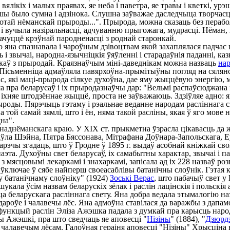
ялікіх і малых праявах, яе неба і паветра, яе травы і кветкі, ур
а душы было сумна і адзінока. Слушна заўважае даследчыца творча
чотай нёманскай прыроды...". Прырода, можна сказаць без перабо
 і вучыла назіральнасці, адчуванню прыгожага, мудрасці. Нёман,
ачуццё крэўнай пародненасці з роднай старонкай.
 яна спазнавала і чароўным дзівоцтвам якой захаплялася падчас
 звычаі, народна-язычніцкія ўяўленні і старадаўнія паданні, каз
аў з прыродай. Краязнаўчым міні-даведнікам можна назваць
на
. Пісьменніца адмаўляла павярхоўна-прымітыўны погляд на сялянст
с, які маці-прырода сілкуе духоўна, дае яму жыццёвую энергію, 
 пра беларусаў і іх прыродазнаўчы дар: "Вельмі распаўсюджана 
а іхняе штодзённае жыццё, проста не заўважаюць. Здзіўляе адно: 
оды. Пярэчыць гэтаму і рэальнае веданне народам расліннага св
 той самай зямлі, што і ён, няма такой расліны, якая ў яго мове 
на".
днёманскага краю. У ХІХ ст. прыкметна ўзрасла цікавасць да ж
аўла Шэйна, Пятра Бяссонава, Мітрафана Доўнара-Запольскага, Е
Дарэчы згадаць, што ў Гродне ў 1895 г. выдаў асобнай кніжкай с
паэта. Духоўны свет беларусаў, іх самабытны характар, звычаі і 
 мясцовымі лекаркамі і знахаркамі, запісала ад іх 228 назваў ро
ая ўключае ў сябе найперш своеасаблівы батанічны слоўнік. Гэта
у батанічнаму слоўніку" (1924)
Зоські Верас
, што пабачыў свет у
кала ўсім назвам беларускіх зёлак і раслін лацінскія і польскія 
 беларускага расліннага свету. Яна добра ведала этымалогію наз
 здароўе і чалавечы лёс. Яна адмоўна ставілася да варажбы з дапа
 і функцый раслін Эліза Ажэшка падала з думкай пра карысць на
 Ажэшкі, пра што сведчаць яе аповесці "
Нізіны
" (1884), "
Дзюрдз
чалавечым лёсам. Галоўная гераіня аповесці "Нізіны" Хрысціна в