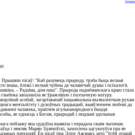
Скрыть
це.
л Прышвін пісаў: "Каб разумець прыроду, трэба быць вельмі
о іншы, блізкі і вельмі чуйны да чалавечай душы і псіхалогіі.
 Прышвіна, – Радзіма, дом наш". Прырода наднёманскага краю стала
е глыбока запаланіла яе ўражлівую і паэтычную натуру.
корлівай асобай, загартаванай нацыянальна-вызваленчым рухам
роднага менталітэту і духоўных традыцый, выяўленнем любові да
ледаванні чалавека, праблем агульнанароднага быцця
обы, яе еднасць з Богам, прыродай і людзьмі здольныя
нага пейзажу яна цудоўна выявіла і перадала сваім чытачам.
наўца і зямляк Марян Здзяхоўскі, захоплена адгукнуўся пра яе
казаных пачуццяў. Ён пісаў пра Элізу Ажэшку, што "ўсёй душой