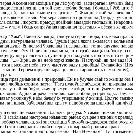
тарая Аксеня непакоіцца пра лёс унучкі, засцерагае і вучыць бы
веце лепш і лепш, а я той свет люблю больш і больш, і ўсё, што ёс
ўсіх людзей, і кожнае жывое стварэнне...". Жыццё гэтай чалавек
ве, якое нясе зло. Чацвёра сялян па прозвішчы Дзюрдзі ўчынілі ра
есла сляпы і жорсткі прысуд дбайнай маладой гаспадыні і народн
це – у тым і ёсць сапраўдная народная трагедыя – вёска з яе др
ці "Хам". Павел Кабыцкі, галоўны герой твора, так кажа пра св
дны, натуральны чалавек, "душа і цела якога зжылася з вольнымі
аная душа, ён вельмі ўражлівы і назіральны, тонка адчувае нава
ачувае яе лёсу. Павел перакананы, што трэба жыць па-боску, а с
руціў вір рэчаіснасці, супыніцца і падумаць пра тое, што ёсць 
шы: "...– Зірні, як на небе зоркі ззяюць! Паслухай, як пяе вада! 
 гэта высокае неба і гэту чыстую ваду палюбіць! Супакойся! Ціха,
 жыцця. Героем кіруе шчырасць і высакароднасць памкненняў, г
турай.
цца праз дачыненні з прыродай. Ён не ўяўляе свайго жыцця без 
е і любіць сэрцам паэта: "Гэта цудоўнае абуджэнне прыроды выкл
 магутнай любоўю, якая прымушае дзіця, што не ўмее яшчэ вымаві
к зямлі. Аднак апрача гэтай вялікай любові да прыроды, Паўла за
ават усклікнуў, нібы бачыў іх упершыню ў жыцці. Цэлую гадзіну ст
чым на іншыя. Заўважыўшы крыгу, падобную да шкляной каплічкі і
е душэўныя перажыванні і балючы роздум. У самыя цяжкія хвіліны
й. З асаблівым настроем нёманскі рыбак сузірае вясновыя краявід
 вобраз чалавека, які знаходзіцца ў духоўна-адраджэнскім руху, 
окі сэнс паяднання свайго героя з прыродай роднага краю.
ацыі мастацкай прасторы рамана "Над Нёманам". Тут пісьменніц