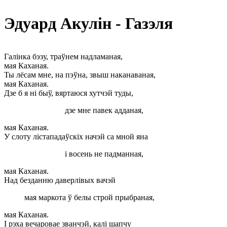
Эдуард Акулін - Газэля
Галінка бэзу, траўнем надламаная,
мая Каханая.
Ты лёсам мне, на пэўна, звыш наканаваная,
мая Каханая.
Дзе б я ні быў, вяртаюся хутчэй туды,
дзе мне павек адданая,
мая Каханая.
У слоту лістападаўскіх начэй са мной яна
і восень не падманная,
мая Каханая.
Над безданню даверлівых вачэй
мая маркота ў белы строй прыбраная,
мая Каханая.
І рэха вечаровае званчэй, калі шапчу