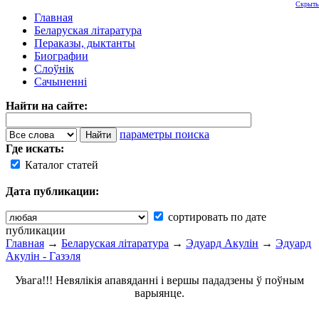
Скрыть
Главная
Беларуская літаратура
Пераказы, дыктанты
Биографии
Слоўнік
Сачыненні
Найти на сайте:
параметры поиска
Где искать:
Каталог статей
Дата публикации:
сортировать по дате
публикации
Главная
→
Беларуская літаратура
→
Эдуард Акулін
→
Эдуард
Акулін - Газэля
Увага!!! Невялікія апавяданні і вершы пададзены ў поўным
варыянце.