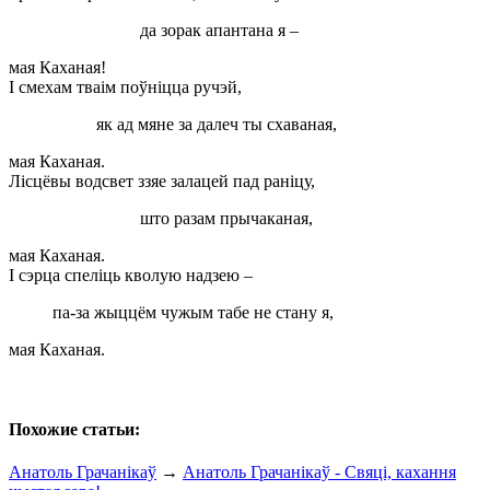
да зорак апантана я –
мая Каханая!
І смехам тваім поўніцца ручэй,
як ад мяне за далеч ты схаваная,
мая Каханая.
Лісцёвы водсвет ззяе залацей пад раніцу,
што разам прычаканая,
мая Каханая.
І сэрца спеліць кволую надзею –
па-за жыццём чужым табе не стану я,
мая Каханая.
Похожие статьи:
Анатоль Грачанікаў
→
Анатоль Грачанікаў - Свяці, кахання