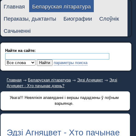
Главная
Беларуская літаратура
Пераказы, дыктанты
Биографии
Слоўнік
Сачыненні
Найти на сайте:
параметры поиска
Главная
→
Беларуская літаратура
→
Эдзі Агняцвет
→
Эдзі
Агняцвет - Хто пачынае дзень?
Увага!!! Невялікія апавяданні і вершы пададзены ў поўным
варыянце.
Эдзі Агняцвет - Хто пачынае