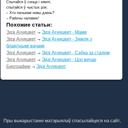
Спытайся ў сонца і зямлі,
спытайся ў чыстых рэк:
– Хто пачынае новы дзень?
– Рабочы чалавек!
Похожие статьи:
Эдзі Агняцвет
Эдзі Агняцвет - Маме
→
Эдзі Агняцвет
Эдзі Агняцвет - Зямля з
→
блакітнымі вачамі
Эдзі Агняцвет
Эдзі Агняцвет - Саўка за сталом
→
Эдзі Агняцвет
Эдзі Агняцвет - Ціхі вечар
→
Биографии
Эдзі Агняцвет
→
Пры выкарыстанні матэрыялаў спасылайцеся на сайт,