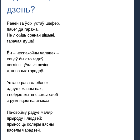
дзень?
Раней за ўсіх устаў шафёр,
пабег да гаража.
Не любіць соннай цішыні,
гарачая душа!
Ён – неспакойны чалавек –
хацеў бы сто гадоў
цагліны цёплыя вазіць
для новых гарадоў.
Устане рана хлебапёк,
адчуе смачны пах,
і пойдзе жытні свежы хлеб
з румянцам на шчаках.
Па-свойму радуе маляр
прыроду і людзей:
прыносіць колеры вясны
вясёлы чарадзей.