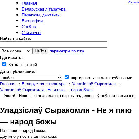
Главная
Скрыть
Беларуская літаратура
Пераказы, дыктанты
Биографии
Слоўнік
Сачыненні
Найти на сайте:
параметры поиска
Где искать:
Каталог статей
Дата публикации:
сортировать по дате публикации
Главная
→
Беларуская літаратура
→
Уладзіслаў Сыракомля
→
Уладзіслаў Сыракомля - Не я пяю — народ божы
Увага!!! Невялікія апавяданні і вершы пададзены ў поўным варыянце.
Уладзіслаў Сыракомля - Не я пяю
— народ божы
Не я пяю – народ Божы.
Даў мне ў песні лад прыгожы,