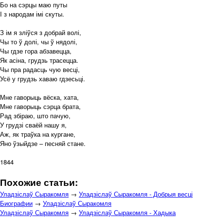
Бо на сэрцы маю путы
I з народам імі скуты.
З ім я зліўся з добрай волі,
Чы то ў долі, чы ў нядолі,
Чы гдзе гора абзавецца,
Як асіна, грудзь трасецца.
Чы пра радасць чую весці,
Усё у грудзь хаваю гдзесьці.
Мне гаворыць вёска, хата,
Мне гаворыць сэрца брата,
Рад збіраю, што пачую,
У грудзі сваёй нашу я,
Аж, як траўка на кургане,
Яно ўзыйдзе – песняй стане.
1844
Похожие статьи:
Уладзіслаў Сыракомля
→
Уладзіслаў Сыракомля - Добрыя весці
Биографии
→
Уладзіслаў Сыракомля
Уладзіслаў Сыракомля
→
Уладзіслаў Сыракомля - Хадыка