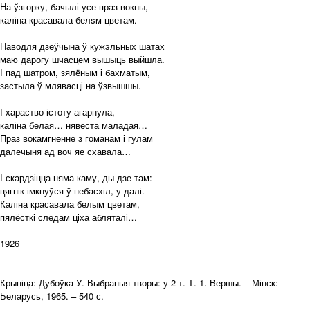
На ўзгорку, бачылі усе праз вокны,
каліна красавала белsм цветам.
Наводля дзеўчына ў кужэльных шатах
маю дарогу шчасцем вышыць выйшла.
І пад шатром, зялёным і бахматым,
застыла ў млявасці на ўзвышшы.
І хараство істоту агарнула,
каліна белая… нявеста маладая…
Праз вокамгненне з гоманам і гулам
далечыня ад воч яе схавала…
І скардзіцца няма каму, ды дзе там:
цягнік імкнуўся ў небасхіл, у далі.
Каліна красавала белым цветам,
пялёсткі следам ціха абляталі…
1926
Крыніца: Дубоўка У. Выбраныя творы: у 2 т. Т. 1. Вершы. – Мінск:
Беларусь, 1965. – 540 с.