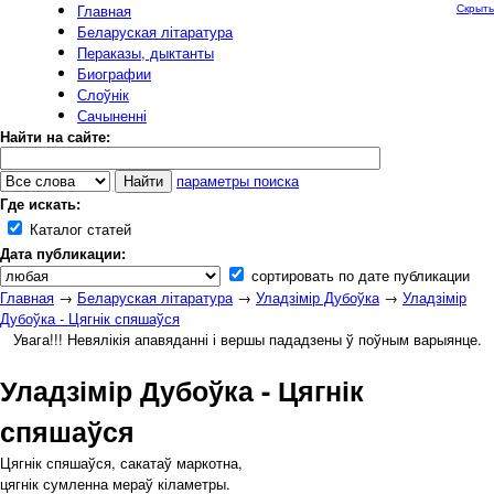
Главная
Скрыть
Беларуская літаратура
Пераказы, дыктанты
Биографии
Слоўнік
Сачыненні
Найти на сайте:
параметры поиска
Где искать:
Каталог статей
Дата публикации:
сортировать по дате публикации
Главная
→
Беларуская літаратура
→
Уладзімір Дубоўка
→
Уладзімір
Дубоўка - Цягнік спяшаўся
Увага!!! Невялікія апавяданні і вершы пададзены ў поўным варыянце.
Уладзімір Дубоўка - Цягнік
спяшаўся
Цягнік спяшаўся, сакатаў маркотна,
цягнік сумленна мераў кіламетры.