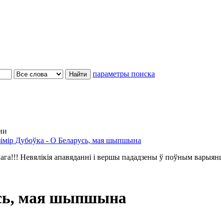
параметры поиска
ии
зімір Дубоўка - О Беларусь, мая шыпшына
ага!!! Невялікія апавяданні і вершы пададзены ў поўным варыян
усь, мая шыпшына