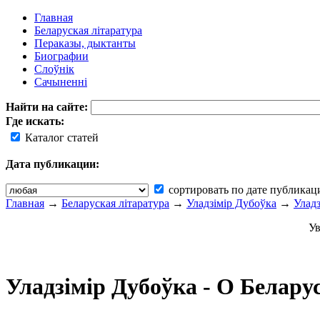
Главная
Беларуская літаратура
Пераказы, дыктанты
Биографии
Слоўнік
Сачыненні
Найти на сайте:
Где искать:
Каталог статей
Дата публикации:
сортировать по дате публикац
Главная
→
Беларуская літаратура
→
Уладзімір Дубоўка
→
Улад
Ув
Уладзімір Дубоўка - О Белар