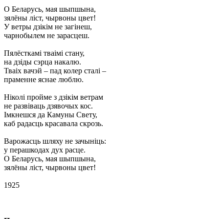
О Беларусь, мая шыпшына,
зялёны ліст, чырвоны цвет!
У ветры дзікім не загінеш,
чарнобылем не зарасцеш.
Пялёсткамі тваімі стану,
на дзіды сэрца накалю.
Тваіх вачэй – пад колер сталі –
праменне яснае люблю.
Ніколі пройме з дзікім ветрам
не развіваць дзявочых кос.
Імкнешся да Камуны Свету,
каб радасць красавала скрозь.
Варожасць шляху не зачыніць:
у перашкодах дух расце.
О Беларусь, мая шыпшына,
зялёны ліст, чырвоны цвет!
1925