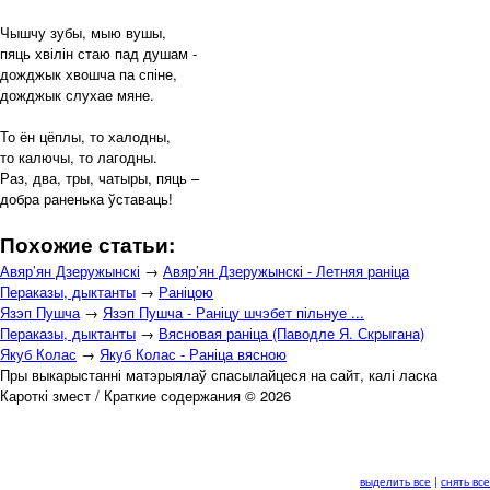
Чышчу зубы, мыю вушы,
пяць хвілін стаю пад душам -
дожджык хвошча па спіне,
дожджык слухае мяне.
То ён цёплы, то халодны,
то калючы, то лагодны.
Раз, два, тры, чатыры, пяць –
добра раненька ўставаць!
Похожие статьи:
Авяр’ян Дзеружынскі
→
Авяр’ян Дзеружынскі - Летняя раніца
Пераказы, дыктанты
→
Раніцою
Язэп Пушча
→
Язэп Пушча - Раніцу шчэбет пільнуе ...
Пераказы, дыктанты
→
Вясновая раніца (Паводле Я. Скрыгана)
Якуб Колас
→
Якуб Колас - Раніца вясною
Пры выкарыстанні матэрыялаў спасылайцеся на сайт, калі ласка
Кароткі змест / Краткие содержания © 2026
выделить все
|
снять все