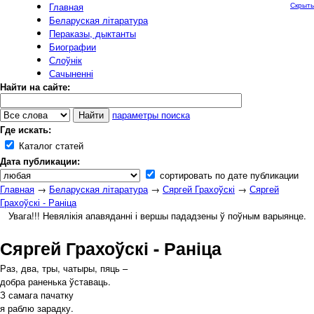
Главная
Скрыть
Беларуская літаратура
Пераказы, дыктанты
Биографии
Слоўнік
Сачыненні
Найти на сайте:
параметры поиска
Где искать:
Каталог статей
Дата публикации:
сортировать по дате публикации
Главная
→
Беларуская літаратура
→
Сяргей Грахоўскі
→
Сяргей
Грахоўскі - Раніца
Увага!!! Невялікія апавяданні і вершы пададзены ў поўным варыянце.
Сяргей Грахоўскі - Раніца
Раз, два, тры, чатыры, пяць –
добра раненька ўставаць.
З самага пачатку
я раблю зарадку.