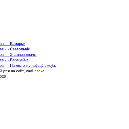
евіч - Камарык
віч - Свавольнікі
віч - Знатныя лісічкі
віч - Верабейка
віч - Па лісточку поўзаў смоўж
цеся на сайт, калі ласка
2026