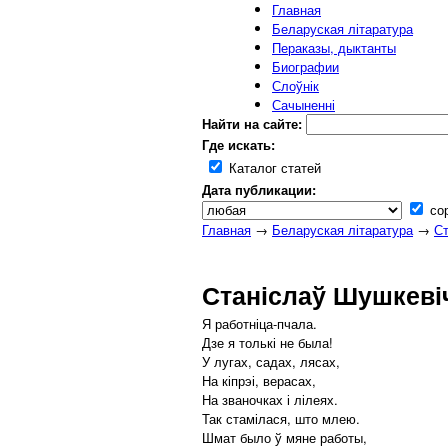
Главная
Беларуская літаратура
Пераказы, дыктанты
Биографии
Слоўнік
Сачыненні
Найти на сайте:
Где искать:
Каталог статей
Дата публикации:
сор
Главная
→
Беларуская літаратура
→
Ст
Станіслаў Шушкевіч
Я работніца-пчала.
Дзе я толькі не была!
У лугах, садах, лясах,
На кіпрэі, верасах,
На званочках і лілеях.
Так стамілася, што млею.
Шмат было ў мяне работы,