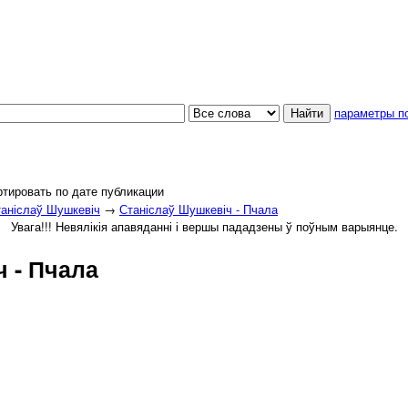
параметры п
тировать по дате публикации
аніслаў Шушкевіч
→
Станіслаў Шушкевіч - Пчала
Увага!!! Невялікія апавяданні і вершы пададзены ў поўным варыянце.
 - Пчала