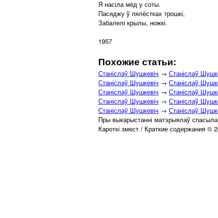
Я насіла мёд у соты.
Пасяджу ў пялёстках трошкі,
Забалелі крылы, ножкі.
1957
Похожие статьи:
Станіслаў Шушкевіч
→
Станіслаў Шушк
Станіслаў Шушкевіч
→
Станіслаў Шушке
Станіслаў Шушкевіч
→
Станіслаў Шушке
Станіслаў Шушкевіч
→
Станіслаў Шушке
Станіслаў Шушкевіч
→
Станіслаў Шушке
Пры выкарыстанні матэрыялаў спасылай
Кароткі змест / Краткие содержания © 