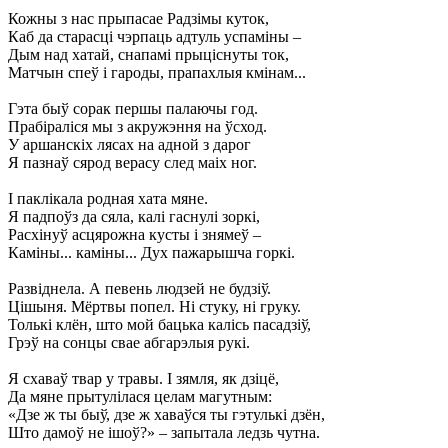
Кожны з нас прыпасае Радзімы куток,
Каб да старасці чэрпаць адтуль успаміны –
Дым над хатай, снапамі прыціснуты ток,
Матчын спеў і гароды, прапахлыя кмінам...
Гэта быў сорак першы палаючы год.
Прабіраліся мы з акружэння на ўсход.
У аршанскіх лясах на адной з дарог
Я пазнаў сярод верасу след маіх ног.
I паклікала родная хата мяне.
Я падпоўз да сяла, калі гаснулі зоркі,
Расхінуў асцярожна кусты і знямеў –
Каміны... каміны... Дух пажарышча горкі.
Развіднела. А певень людзей не будзіў.
Цішыня. Мёртвы попел. Ні стуку, ні груку.
Толькі клён, што мой бацька калісь пасадзіў,
Грэў на сонцы свае абгарэлыя рукі.
Я схаваў твар у травы. I зямля, як дзіцё,
Да мяне прытулілася целам магутным:
«Дзе ж ты быў, дзе ж хаваўся ты гэтулькі дзён,
Што дамоў не ішоў?» – запытала ледзь чутна.