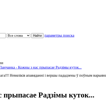
параметры поиска
ии
Панчанка - Кожны з нас прыпасае Радзімы куток...
ага!!! Невялікія апавяданні і вершы пададзены ў поўным варыян
 прыпасае Радзімы куток...