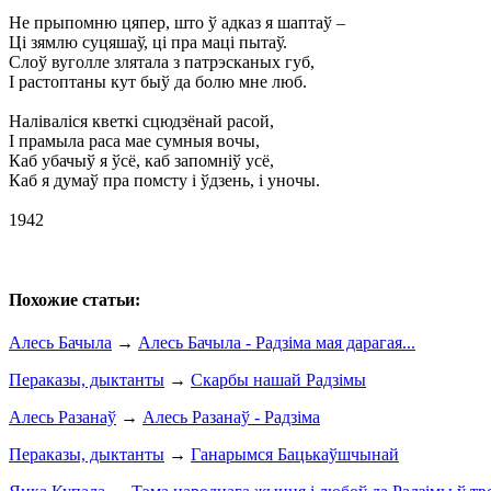
Не прыпомню цяпер, што ў адказ я шаптаў –
Ці зямлю суцяшаў, ці пра маці пытаў.
Слоў вуголле злятала з патрэсканых губ,
I растоптаны кут быў да болю мне люб.
Наліваліся кветкі сцюдзёнай расой,
I прамыла раса мае сумныя вочы,
Каб убачыў я ўсё, каб запомніў усё,
Каб я думаў пра помсту і ўдзень, і уночы.
1942
Похожие статьи:
Алесь Бачыла
→
Алесь Бачыла - Радзіма мая дарагая...
Пераказы, дыктанты
→
Скарбы нашай Радзімы
Алесь Разанаў
→
Алесь Разанаў - Радзіма
Пераказы, дыктанты
→
Ганарымся Бацькаўшчынай