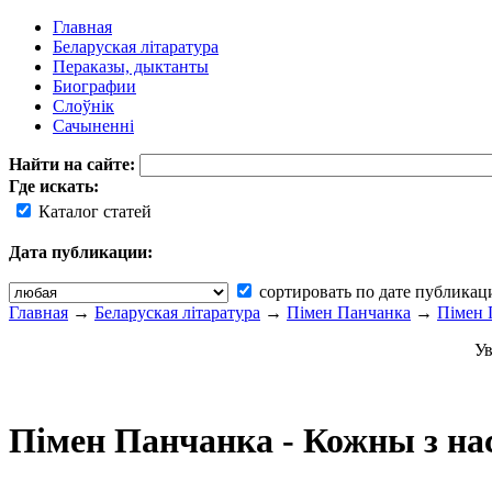
Главная
Беларуская літаратура
Пераказы, дыктанты
Биографии
Слоўнік
Сачыненні
Найти на сайте:
Где искать:
Каталог статей
Дата публикации:
сортировать по дате публикац
Главная
→
Беларуская літаратура
→
Пімен Панчанка
→
Пімен 
Ув
Пімен Панчанка - Кожны з нас