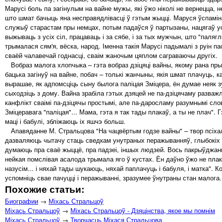
Марусі боль па загінулым на вайне мужы, які ўжо ніколі не вернецца, н
што шмат бачыць яна несправядлівасці ў гэтым жыцці. Маруся ўспаміна
служыў старастам пры немцах, потым падаўся ў партызаны, нацягаў уся
выжываць з усіх сіл, працаваць і за сябе, і за тых мужчын, што "паляг
трымалася сям'я, вёска, народ. Іменна такія Марусі падымалі з руін пас
сваёй чалавечай годнасці, сваім жаночым цяплом саграваючы другіх.
Вобраз малога хлопчыка – гэта вобраз дзіцяці вайны, якому рана пры
бацька загінуў на вайне, побач – толькі жанчыны, якія шмат плачуць, 
вырашае, як адпомсціць сыну былога паліцая Зміцера, ён думае неяк з
сыходзіць з дому. Вайна зрабіла гэтых дзяцей не па-дзіцячаму разваж
канфлікт сваімі па-дзіцячы простымі, але па-даросламу разумнымі слов
Зміцеравага "паліцая"... Мама, гэта я так тады плакаў, а ты не плач"
маці і бабулі, збліжаюць іх яшчэ больш.
Апавяданне М. Стральцова "На чацвёртым годзе вайны" – твор псіхала
дазваляюць чытачу стаць сведкам унутраных перажыванняў, глыбокіх пач
думаюць пра сваё жыццё, пра падзеі, іншых людзей. Вось пакрыўджаны х
нейкая помслівая асалода трымала яго ў кустах. Ён даўно ўжо не плакаў
назусім... і няхай тады шукаюць, няхай паплачуць і бабуля, і матка".
успомніць свае пачуцці і перажыванні, зразумее ўнутраны стан малога.
Похожие статьи:
Биографии
→
Міхась Стральцоў
Міхась Стральцоў
→
Міхась Стральцоў - Дзяцінства, якое мы помнім
Міхась Стральцоў
→
Творчасць Міхася Стральцова