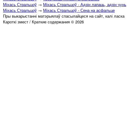
Міхась Стральцоў
→
Міхась Стральцоў - Адзін лапаць, адзін чунь
Міхась Стральцоў
→
Міхась Стральцоў - Сена на асфальце
Пры выкарыстанні матэрыялаў спасылайцеся на сайт, калі ласка
Кароткі змест / Краткие содержания © 2026