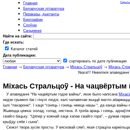
Главная
Скрыть
Беларуская літаратура
Пераказы, дыктанты
Биографии
Слоўнік
Сачыненні
Найти на сайте:
Где искать:
Каталог статей
Дата публикации:
сортировать по дате публикации
Главная
→
Беларуская літаратура
→
Міхась Стральцоў
→
Міхась Стра
Увага!!! Невялікія апавяданн
Міхась Стральцоў - На чацвёртым 
У апавяданні "На чацвёртым годзе вайны", якое было напісана
Міхас
недзе грымелі баі і гінулі людзі, калі чалавечае жыццё магло абарвац
ішлі "пахаронкі". I хаця "гоняць і гоняць немца нашы ", да канца вайн
Жывецца цяжка: холад, голад, нястача. А трэба араць і сеяць, аднаўля
свайго бацьку. "Цяпер у кожнай хаце хапае свайго гора", – думае гераі
крыўду сябе і сына".
Сюжэт твора зусім просты. У вясковай сям'і, якая страціла кармільц