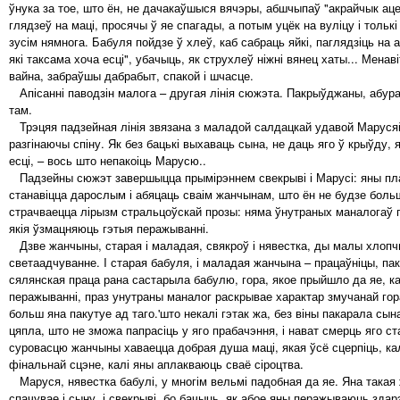
ўнука за тое, што ён, не дачакаўшыся вячэры, абшчыпаў "акрайчык аце
глядзеў на маці, просячы ў яе спагады, а потым уцёк на вуліцу і тольк
зусім нямнога. Бабуля пойдзе ў хлеў, каб сабраць яйкі, паглядзіць на 
які таксама хоча есці", убачыць, як струхлеў ніжні вянец хаты... Мена
вайна, забраўшы дабрабыт, спакой і шчасце.
Апісанні паводзін малога – другая лінія сюжэта. Пакрыўджаны, абур
там.
Трэцяя падзейная лінія звязана з маладой салдацкай удавой Марусяй,
разгінаючы спіну. Як без бацькі выхаваць сына, не даць яго ў крыўду,
есці, – вось што непакоіць Марусю..
Падзейны сюжэт завершыцца прымірэннем свекрыві і Марусі: яны плач
станавіцца дарослым і абяцаць сваім жанчынам, што ён не будзе больш
страчваецца лірызм стральцоўскай прозы: няма ўнутраных маналогаў ге
якія ўзмацняюць гэтыя перажыванні.
Дзве жанчыны, старая і маладая, свякроў і нявестка, ды малы хлопчы
светаадчуванне. I старая бабуля, і маладая жанчына – працаўніцы, па
сялянская праца рана састарыла бабулю, гора, якое прыйшло да яе, кал
перажыванні, праз унутраны маналог раскрывае характар змучанай гор
больш яна пакутуе ад таго.'што некалі гэтак жа, без віны пакарала сын
цяпла, што не зможа папрасіць у яго прабачэння, і нават смерць яго с
суровасцю жанчыны хаваецца добрая душа маці, якая ўсё сцерпіць, калі
фінальнай сцэне, калі яны аплакваюць сваё сіроцтва.
Маруся, нявестка бабулі, у многім вельмі падобная да яе. Яна такая 
спачувае і сыну, і свекрыві, бо бачыць, як абое яны перажываюць здар