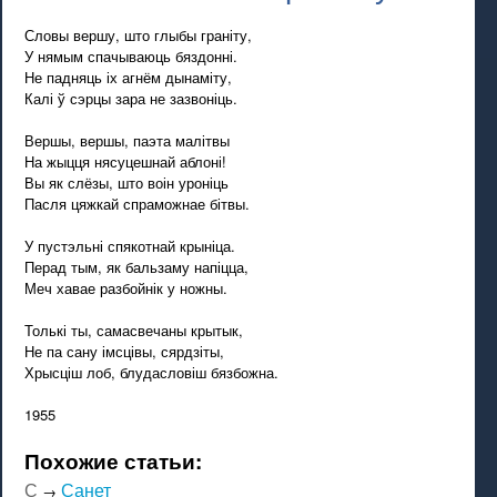
Словы вершу, што глыбы граніту,
У нямым спачываюць бяздонні.
Не падняць іх агнём дынаміту,
Калі ў сэрцы зара не зазвоніць.
Вершы, вершы, паэта малітвы
На жыцця нясуцешнай аблоні!
Вы як слёзы, што воін уроніць
Пасля цяжкай спраможнае бітвы.
У пустэльні спякотнай крыніца.
Перад тым, як бальзаму напіцца,
Меч хавае разбойнік у ножны.
Толькі ты, самасвечаны крытык,
Не па сану імсцівы, сярдзіты,
Хрысціш лоб, блудасловіш бязбожна.
1955
Похожие статьи:
С
Санет
→