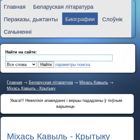
Главная
Беларуская літаратура
Пераказы, дыктанты
Биографии
Слоўнік
Сачыненні
Найти на сайте:
параметры поиска
Главная
→
Беларуская літаратура
→
Міхась Кавыль
→
Міхась Кавыль - Крытыку
Увага!!! Невялікія апавяданні і вершы пададзены ў поўным
варыянце.
Міхась Кавыль - Крытыку