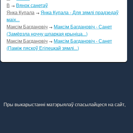
В
Вянок санетаў
→
Янка Купала
Янка Купала - Для зямлі прадзедаў
→
маіх...
Максім Багдановіч
Максім Багдановіч - Санет
→
(Замёрзла ноччу шпаркая крыніца...)
Максім Багдановіч
Максім Багдановіч - Санет
→
(Паміж пяскоў Егіпецкай зямлі...)
Пры выкарыстанні матэрыялаў спасылайцеся на сайт,
калі ласка