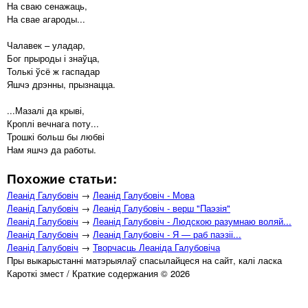
На сваю сенажаць,
На свае агароды...
Чалавек – уладар,
Бог прыроды і знаўца,
Толькі ўсё ж гаспадар
Яшчэ дрэнны, прызнацца.
...Мазалі да крыві,
Кроплі вечнага поту...
Трошкі больш бы любві
Нам яшчэ да работы.
Похожие статьи:
Леанід Галубовіч
→
Леанід Галубовіч - Мова
Леанід Галубовіч
→
Леанід Галубовіч - верш "Паэзія"
Леанід Галубовіч
→
Леанід Галубовіч - Людскою разумнаю воляй...
Леанід Галубовіч
→
Леанід Галубовіч - Я — раб паэзіі...
Леанід Галубовіч
→
Творчасць Леаніда Галубовіча
Пры выкарыстанні матэрыялаў спасылайцеся на сайт, калі ласка
Кароткі змест / Краткие содержания © 2026