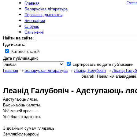
Главная
Скрыть
Беларуская літаратура
Пераказы, дыктанты
Биографии
Слоўнік
Сачыненні
Найти на сайте:
Где искать:
Каталог статей
Дата публикации:
сортировать по дате публикации
Главная
→
Беларуская літаратура
→
Леанід Галубовіч
→
Леанід Галуб
Увага!!! Невялікія апавяданн
Леанід Галубовіч - Адступаюць ляс
Адступаюць лясы.
Высыхаюць балоты.
Усё меней красы –
Усё больш адзіноты.
З дбайным сумам глядзяць
Землякі-хлебаробы