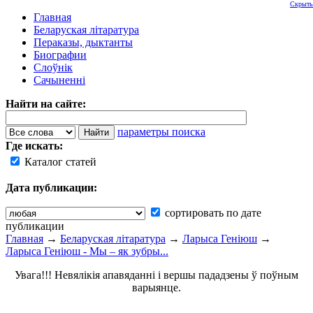
Скрыть
Главная
Беларуская літаратура
Пераказы, дыктанты
Биографии
Слоўнік
Сачыненні
Найти на сайте:
параметры поиска
Где искать:
Каталог статей
Дата публикации:
сортировать по дате
публикации
Главная
→
Беларуская літаратура
→
Ларыса Геніюш
→
Ларыса Геніюш - Мы – як зубры...
Увага!!! Невялікія апавяданні і вершы пададзены ў поўным
варыянце.