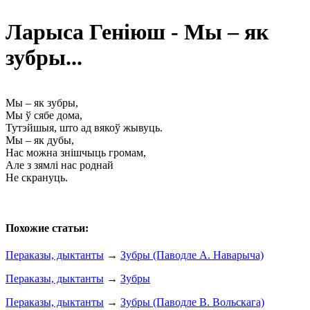
Ларыса Геніюш - Мы – як
зубры...
Мы – як зубры,
Мы ў сябе дома,
Тутэйшыя, што ад вякоў жывуць.
Мы – як дубы,
Нас можна знішчыць громам,
Але з зямлі нас роднай
Не скрануць.
Похожие статьи:
Пераказы, дыктанты
→
Зубры (Паводле А. Наварыча)
Пераказы, дыктанты
→
Зубры
Пераказы, дыктанты
→
Зубры (Паводле В. Вольскага)