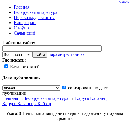
Скрыть
Главная
Беларуская літаратура
Пераказы, дыктанты
Биографии
Слоўнік
Сачыненні
Найти на сайте:
параметры поиска
Где искать:
Каталог статей
Дата публикации:
сортировать по дате
публикации
Главная
→
Беларуская літаратура
→
Карусь Каганец
→
Карусь Каганец - Кабзар
Увага!!! Невялікія апавяданні і вершы пададзены ў поўным
варыянце.