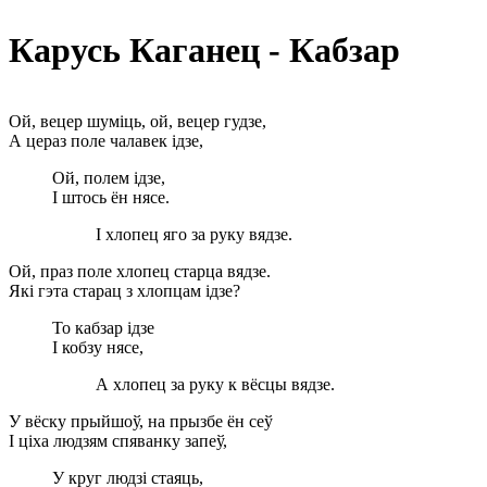
Карусь Каганец - Кабзар
Ой, вецер шуміць, ой, вецер гудзе,
А цераз поле чалавек ідзе,
Ой, полем ідзе,
I штось ён нясе.
I хлопец яго за руку вядзе.
Ой, праз поле хлопец старца вядзе.
Які гэта старац з хлопцам ідзе?
То кабзар ідзе
I кобзу нясе,
А хлопец за руку к вёсцы вядзе.
У вёску прыйшоў, на прызбе ён сеў
I ціха людзям спяванку запеў,
У круг людзі стаяць,