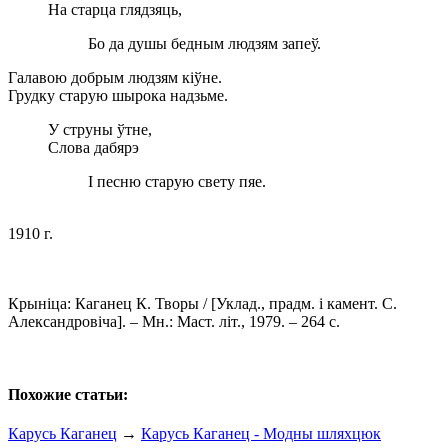
На старца глядзяць,
Бо да душы бедным людзям запеў.
Галавою добрым людзям кіўне.
Грудку старую шырока надзьме.
У струны ўтне,
Слова дабярэ
I песню старую свету пяе.
1910 г.
Крыніца: Каганец К. Творы / [Уклад., прадм. і камент. С.
Александровіча]. – Мн.: Маст. літ., 1979. – 264 с.
Похожие статьи:
Карусь Каганец
→
Карусь Каганец - Модны шляхцюк