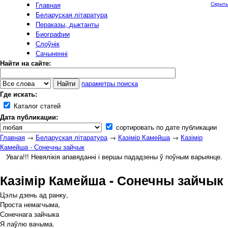
Главная
Скрыть
Беларуская літаратура
Пераказы, дыктанты
Биографии
Слоўнік
Сачыненні
Найти на сайте:
параметры поиска
Где искать:
Каталог статей
Дата публикации:
сортировать по дате публикации
Главная
→
Беларуская літаратура
→
Казімір Камейша
→
Казімір
Камейша - Сонечны зайчык
Увага!!! Невялікія апавяданні і вершы пададзены ў поўным варыянце.
Казімір Камейша - Сонечны зайчык
Цэлы дзень ад ранку,
Проста немагчыма,
Сонечнага зайчыка
Я лаўлю вачыма.