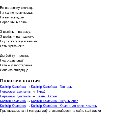
Ён на сценку скочыць,
Па сцяне прамчыцца,
На веласіпедзе
Пералічыць спіцы.
З шыбіны – на раму,
З шафы – на падлогу.
Скуль жа ўзяўся зайчык
Гэты хутканогі?
Ды ўсё тут проста.
І чаго дзівіцца?
Гэта ж у люстэрачка
Сонейка глядзіцца.
Похожие статьи:
Казімір Камейша
→
Казімір Камейша - Ганчары
Пераказы, дыктанты
→
Тураў
Пераказы, дыктанты
→
Званы Хатыні
Казімір Камейша
→
Казімір Камейша - Першы снег
Казімір Камейша
→
Казімір Камейша - Камень ля вёскі Камень
Пры выкарыстанні матэрыялаў спасылайцеся на сайт, калі ласка