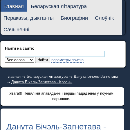
Главная
Беларуская літаратура
Пераказы, дыктанты
Биографии
Слоўнік
Сачыненні
Найти на сайте:
параметры поиска
Главная
→
Беларуская літаратура
→
Данута Бічэль-Загнетава
→
Данута Бічэль-Загнетава - Кросны
Увага!!! Невялікія апавяданні і вершы пададзены ў поўным
варыянце.
Данута Бічэль-Загнетава -