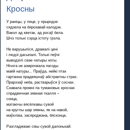
Кросны
У раніцы, у леце, у прыродзе
сядзела на бярозавай калодзе.
Вакол ад кветак, ад росаў бела.
Шчэ толькі сэрца істоту грэла.
Не варушыліся, драмалі цені
і людзі дасыпалі. Толькі пеўні
выводзілі свае чатыры ноты.
Нічога не азмрочвала пагоды
маёй натуры... Праўда, нейкі птах
гартанна прадвяшчаў абстрактны страх.
Прарэзаў неба, растварыўся ў соснах.
Снавала промні па тумановых кроснах
спрадвечная зямная ткалля –
сонца,
матаючы вясёлкавы сувой
на круглы шар зямны, як на навой,
маўкліва, засяроджана, бясконца.
Разгладжваю сівы сувой далонькай: