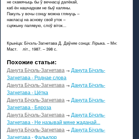
не скамячыць бы ў вечнасці далёкай,
каб ён нашчадкам не быў каляны.
Пакуль у вочы сонцу можна глянуць –
накласці на аснову свой уток –
сцяжыну палявую, слоў віток...
Крыніца: Бічэль-Загнетава Д. Даўняе сонца: Лірыка. – Мн:
Маст. літ., 1987. – 398 с.
Похожие статьи:
Данута Бічэль-Загнетава
Данута Бічэль-
→
Загнетава - Роднае слова
Данута Бічэль-Загнетава
Данута Бічэль-
→
Загнетава - Цётка
Данута Бічэль-Загнетава
Данута Бічэль-
→
Загнетава - Бяроза
Данута Бічэль-Загнетава
Данута Бічэль-
→
Загнетава - Не называй мяне жаданай...
Данута Бічэль-Загнетава
Данута Бічэль-
→
Загнетава - Фальклор