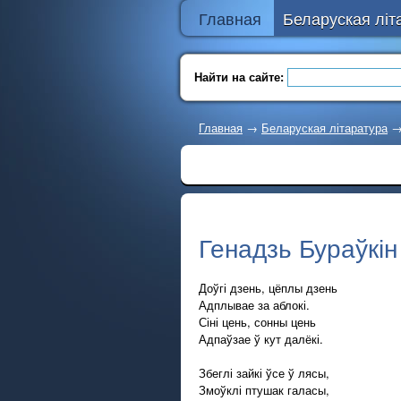
Главная
Беларуская літ
Найти на сайте:
Главная
→
Беларуская літаратура
Генадзь Бураўкін
Доўгі дзень, цёплы дзень
Адплывае за аблокі.
Сіні цень, сонны цень
Адпаўзае ў кут далёкі.
Збеглі зайкі ўсе ў лясы,
Змоўклі птушак галасы,