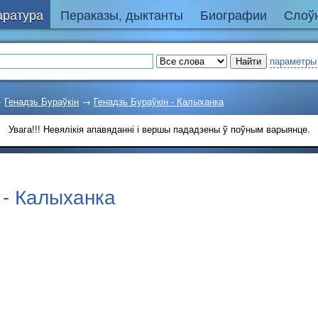
аратура
Пераказы, дыктанты
Биографии
Слоўн
параметры
→
Генадзь Бураўкін
→
Генадзь Бураўкін - Калыханка
Увага!!! Невялікія апавяданні і вершы пададзены ў поўным варыянце.
 - Калыханка