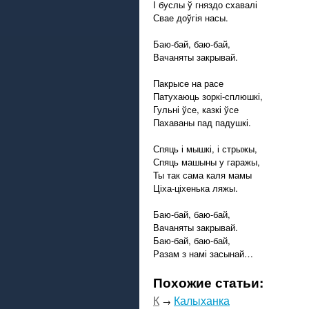
І буслы ў гняздо схавалі
Свае доўгія насы.
Баю-бай, баю-бай,
Вачаняты закрывай.
Пакрысе на расе
Патухаюць зоркі-сплюшкі,
Гульні ўсе, казкі ўсе
Пахаваны пад падушкі.
Спяць і мышкі, і стрыжы,
Спяць машыны у гаражы,
Ты так сама каля мамы
Ціха-ціхенька ляжы.
Баю-бай, баю-бай,
Вачаняты закрывай.
Баю-бай, баю-бай,
Разам з намі засынай…
Похожие статьи:
К
Калыханка
→