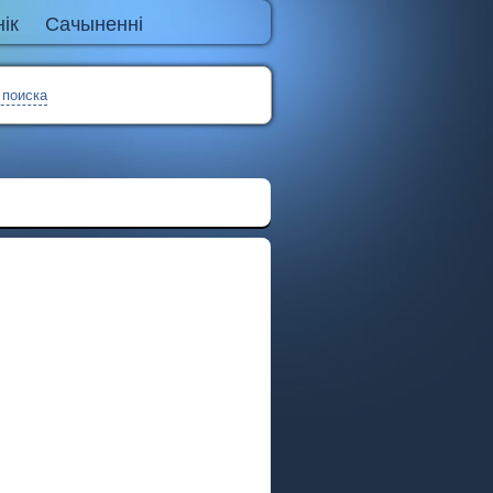
ік
Сачыненні
 поиска