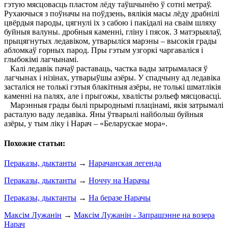
гэтую мясцовасць пластом лёду таўшчынёю ў сотні метраў.
Рухаючыся з поўначы на поўдзень, вялікія масы лёду драбнілі
цвёрдыя пароды, цягнулі іх з сабою і пакідалі на сваім шляху
буйныя валуны. дро6ныя каменні, гліну і пясок. З матэрыялаў,
прыцягнутых ледавіком, утварыліся марэны – высокія грады
абломкаў горных парод. Пры гэтым узгоркі чаргаваліся і
глыбокімі лагчынамі.
Калі ледавік пачаў раставаць, частка вады затрымалася ў
лагчынах і нізінах, утварыўшы азёры. У спадчыну ад ледавіка
засталіся не толькі гэтыя блакітныя азёры, не толькі шматлікія
каменні на палях, але і прыгожы, хвалісты рэльеф мясцовасці.
Марэнныя грады былі прыроднымі плацінамі, якія затрымалі
расталую ваду ледавіка. Яны ўтварылі найбольш буйныя
азёры, у тым ліку і Нарач – «Беларускае мора».
Похожие статьи:
Пераказы, дыктанты
→
Нарачанская легенда
Пераказы, дыктанты
→
Ноччу на Нарачы
Пераказы, дыктанты
→
На беразе Нарачы
Максім Лужанін
→
Максім Лужанін - Запрашэнне на возера
Нарач