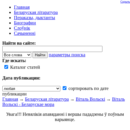
Скрыть
Главная
Беларуская літаратура
Пераказы, дыктанты
Биографии
Слоўнік
Сачыненні
Найти на сайте:
параметры поиска
Где искать:
Каталог статей
Дата публикации:
сортировать по дате
публикации
Главная
→
Беларуская літаратура
→
Віталь Вольскі
→
Віталь
Вольскі - Беларускае мора
Увага!!! Невялікія апавяданні і вершы пададзены ў поўным
варыянце.