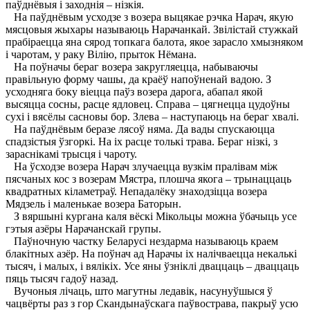
паўднёвыя і заходнія – нізкія.
На паўднёвым усходзе з возера выцякае рэчка Нарач, якую
мясцовыя жыхары называюць Нарачанкай. Звілістай стужкай
прабіраецца яна сярод топкага балота, якое зарасло хмызняком
і чаротам, у раку Вілію, прыток Нёмана.
На поўначы бераг возера закругляецца, набываючы
правільную форму чашы, да краёў напоўненай вадою. З
усходняга боку віецца паўз возера дарога, абапал якой
высяцца сосны, расце ядловец. Справа – цягнецца цудоўны
сухі і вясёлы сасновы бор. Злева – наступаюць на бераг хвалі.
На паўднёвым беразе лясоў няма. Да вады спускаюцца
спадзістыя ўзгоркі. На іх расце толькі трава. Бераг нізкі, з
зараснікамі трысця і чароту.
На ўсходзе возера Нарач злучаецца вузкім пралівам між
пясчаных кос з возерам Мястра, плошча якога – трынаццаць
квадратных кіламетраў. Непадалёку знаходзіцца возера
Мядзель і маленькае возера Баторын.
З вяршыні кургана каля вёскі Мікольцы можна ўбачыць усе
гэтыя азёры Нарачанскай групы.
Паўночную частку Беларусі нездарма называюць краем
блакітных азёр. На поўнач ад Нарачы іх налічваецца некалькі
тысяч, і малых, і вялікіх. Усе яны ўзніклі дваццаць – дваццаць
пяць тысяч гадоў назад.
Вучоныя лічаць, што магутны ледавік, насунуўшыся ў
чацвёрты раз з гор Скандынаўскага паўвострава, пакрыў усю