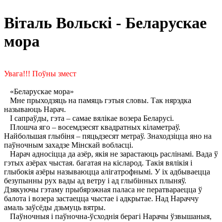
Віталь Вольскі - Беларускае
мора
Увага!!! Поўны змест
«Беларускае мора»
Мне прыходзяць на памяць гэтыя словы. Так нярэдка
называюць Нарач.
I сапраўды, гэта – самае вялікае возера Беларусі.
Плошча яго – восемдзесят квадратных кіламетраў.
Найбольшая глыбіня – пяцьдзесят метраў. Знаходзіцца яно на
паўночным захадзе Мінскай вобласці.
Нарач адносіцца да азёр, якія не зарастаюць раслінамі. Вада ў
гэтых азёрах чыстая. багатая на кісларод. Такія вялікія і
глыбокія азёры называюцца алігатрофнымі. У іх адбываецца
безупынны рух вады ад ветру і ад глыбінных плыняў.
Дзякуючы гэтаму прыбярэжная паласа не ператвараецца ў
балота і возера застаецца чыстае і адкрытае. Над Нараччу
амаль заўсёды дзьмуць вятры.
Паўночныя і паўночна-ўсходнія берагі Нарачы ўзвышаныя,