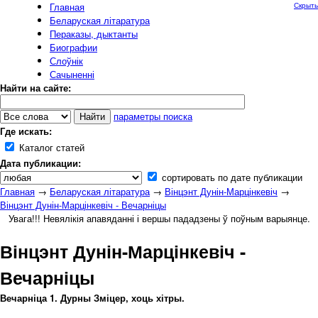
Главная
Скрыть
Беларуская літаратура
Пераказы, дыктанты
Биографии
Слоўнік
Сачыненні
Найти на сайте:
параметры поиска
Где искать:
Каталог статей
Дата публикации:
сортировать по дате публикации
Главная
→
Беларуская літаратура
→
Вінцэнт Дунін-Марцінкевіч
→
Вінцэнт Дунін-Марцінкевіч - Вечарніцы
Увага!!! Невялікія апавяданні і вершы пададзены ў поўным варыянце.
Вінцэнт Дунін-Марцінкевіч -
Вечарніцы
Вечарніца 1. Дурны Зміцер, хоць хітры.