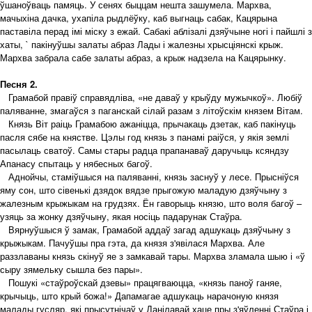
ўшаноўваць памяць. У сенях быццам нешта зашумела. Мархва,
мачыхіна дачка, ухапіла рыдлёўку, каб выгнаць сабак, Кацярына
паставіла перад імі міску з ежай. Сабакі аблізалі дзяўчыне ногі і пайшлі з
хаты, ` пакінуўшы залаты абраз Лады і жалезны хрысціянскі крыж.
Мархва забрала сабе залаты абраз, а крыж надзела на Кацярынку.
Песня 2.
Грамабой правіў справядліва, «не даваў у крыўду мужычкоў». Любіў
паляванне, змагаўся з паганскай сілай разам з літоўскім князем Вітам.
Князь Віт раіць Грамабою ажаніцца, прычакаць дзетак, каб пакінуць
пасля сябе на княстве. Цэлы год князь з панамі раіўся, у якія землі
пасылаць сватоў. Самы стары радца прапанаваў даручыць ксяндзу
Апанасу спытаць у нябесных багоў.
Аднойчы, стаміўшыся на паляванні, князь заснуў у лесе. Прысніўся
яму сон, што сівенькі дзядок вядзе прыгожую маладую дзяўчыну з
жалезным крыжыкам на грудзях. Ён гаворыць князю, што воля багоў –
узяць за жонку дзяўчыну, якая носіць падарунак Стаўра.
Вярнуўшыся ў замак, Грамабой аддаў загад адшукаць дзяўчыну з
крыжыкам. Пачуўшы пра гэта, да князя з'явілася Мархва. Але
раззлаваны князь скінуў яе з замкавай тары. Мархва зламала шыю і «ў
сыру зямельку сышла без пары».
Пошукі «стаўроўскай дзевы» працягваюцца, «князь паноў ганяе,
крычыць, што крый божа!» Дапамагае адшукаць нарачоную князя
малады гусляр, які прысутнічаў у Данілавай хаце пры з'яўленні Стаўра і