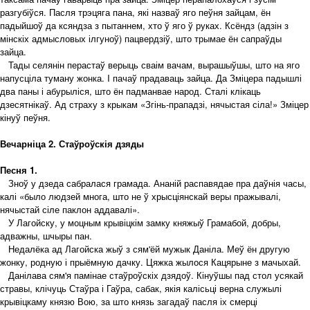
разгубіўся. Пасля трэцяга пана, які назваў яго пеўня зайцам, ён
падыйшоў да ксяндза з пытаннем, хто ў яго ў руках. Ксёндз (адзін з
мінскіх адмысловых ілгуноў) пацвердзіў, што трымае ён сапраўды
зайца.
Тады селянін перастаў верыць сваім вачам, вырашыўшы, што на яго
напусціла туману жонка. I пачаў прадаваць зайца. Да Зміцера падышлі
два паны і абурыліся, што ён падманвае народ. Сталі клікаць
дзесятнікаў. Ад страху з крыкам «Згінь-прападзі, нячыстая сіла!» Зміцер
кінуў пеўня.
Вечарніца 2. Стаўроўскія дзяды
Песня 1.
Зноў у дзеда сабралася грамада. Ананій распавядае пра даўнія часы,
калі «было людзей многа, што не ў хрысціянскай веры пражывалі,
нячыстай сіле паклон аддавалі».
У Лагойску, у моцным крывіцкім замку княжыў Грамабой, добры,
адважны, шчыры пан.
Недалёка ад Лагойска жыў з сям'ёй мужык Даніла. Меў ён другую
жонку, родную і прыёмную дачку. Цяжка жылося Кацярыне з мачыхай.
Данілава сям'я памінае стаўроўскіх дзядоў. Кінуўшы пад стол усякай
стравы, клічуць Стаўра і Гаўра, сабак, якія калісьці верна служылі
крывіцкаму князю Вою, за што князь загадаў пасля іх смерці