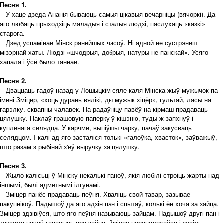
Песня 1.
У хаце дзеда Ананія бываюць самыя цікавыя вечарніцы (вячоркі). Да
яго любяць прыходзіць маладыя і сталыя людзі, паслухаць «казкі»
старога.
Дзед успамінае Мінск ранейшых часоў. Ні адной не сустрэнеш
мізэрнай хаты. Людзі «шчодрыя, добрыя, натуры не панскай». Усяго
хапала і ўсё было таннае.
Песня 2.
Дваццаць гадоў назад у Лошыцкім сяле каля Мінска жыў мужычок па
імені Зміцер, «хоць дурань вялікі, ды мужык хіцёр», гультай, ласы на
гарэлку, сквапны чалавек. На радаўніцу павёў на кірмаш прадаваць
цялушку. Паклаў грашовую паперку ў кішэню, туды ж запхнуў і
купленага селядца. У карчме, выпіўшы чарку, пачаў закусваць
селядцом. I калі ад яго засталіся толькі «галоўка, хвасток», заўважыў,
што разам з рыбінай з'еў выручку за цялушку.
Песня 3.
Жыло калісьці ў Мінску некалькі паноў, якія любілі строіць жарты над
іншымі, былі адметнымі ілгунамі.
Зміцер панёс прадаваць пеўня. Хваліць свой тавар, зазывае
пакупнікоў. Падышоў да яго адзін пан і спытаў, колькі ён хоча за зайца.
Зміцер здзівіўся, што яго пеўня называюць зайцам. Падышоў другі пан і
таксама пачаў гаварыць пра зайца. Зміцер перапалохаўся і зусім