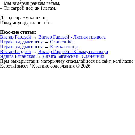
– Мы замерзлі ранкам гэтым,
– Ты сагрэй нас, як і летам.
Ды ад сораму, канечне,
Голаў апусціў сланечнік.
Похожие статьи:
Віктар Гардзей
→
Віктар Гардзей - Лясная трывога
Пераказы, дыктанты
→
Сланечнікі
Пераказы, дыктанты
→
Кветка сонца
Віктар Гардзей
→
Віктар Гардзей - Каламутная вада
Ядвіга Бяганская
→
Ядвіга Бяганская - Сланечнікі
Пры выкарыстанні матэрыялаў спасылайцеся на сайт, калі ласка
Кароткі змест / Краткие содержания © 2026