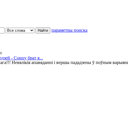
параметры поиска
и
рдзей - Сонцу брат я...
ага!!! Невялікія апавяданні і вершы пададзены ў поўным варыян