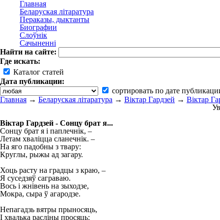
Главная
Беларуская літаратура
Пераказы, дыктанты
Биографии
Слоўнік
Сачыненні
Найти на сайте:
Где искать:
Каталог статей
Дата публикации:
сортировать по дате публикаци
Главная
→
Беларуская літаратура
→
Віктар Гардзей
→
Віктар Га
Ув
Віктар Гардзей - Сонцу брат я...
Сонцу брат я і паплечнік, –
Летам хваліцца сланечнік. –
На яго падобны з твару:
Круглы, рыжы ад загару.
Хоць расту на градцы з краю, –
Я суседзяў саграваю.
Вось і жнівень на зыходзе,
Мокра, сыра ў агародзе.
Непагадзь вятры прыносяць,
І хвалька расліны просяць: