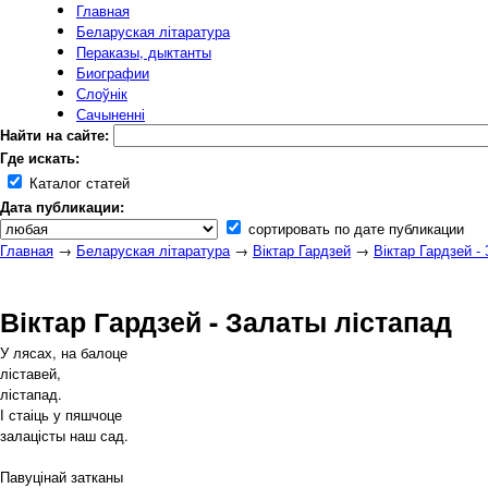
Главная
Беларуская літаратура
Пераказы, дыктанты
Биографии
Слоўнік
Сачыненні
Найти на сайте:
Где искать:
Каталог статей
Дата публикации:
сортировать по дате публикации
Главная
→
Беларуская літаратура
→
Віктар Гардзей
→
Віктар Гардзей -
Віктар Гардзей - Залаты лістапад
У лясах, на балоце
ліставей,
лістапад.
І стаіць у пяшчоце
залацісты наш сад.
Павуцінай затканы