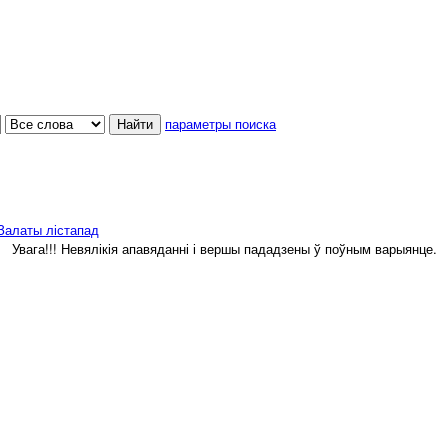
параметры поиска
 Залаты лістапад
Увага!!! Невялікія апавяданні і вершы пададзены ў поўным варыянце.