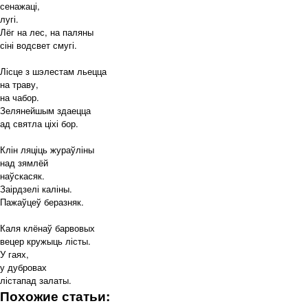
сенажаці,
лугі.
Лёг на лес, на паляны
сіні водсвет смугі.
Лісце з шэлестам льецца
на траву,
на чабор.
Зелянейшым здаецца
ад святла ціхі бор.
Клін ляціць жураўліны
над зямлёй
наўскасяк.
Заірдзелі каліны.
Пажаўцеў беразняк.
Каля клёнаў барвовых
вецер кружыць лісты.
У гаях,
у дубровах
лістапад залаты.
Похожие статьи: