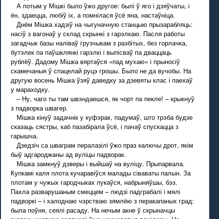
А потым у Мішкі было ўжо другое: былі ў яго і дзяўчаты, і
ён, здаецца, любіў іх, а помнілася ўсё яна, настаўніца.
Днём Мішка хадзіў на чыгуначную станцыю прызарабляць:
насіў з вагонаў у склад скрынкі з гарэлкаю. Пасля работы
загадчык базы наліваў грузчыкам з разбітых, без горлачка,
бутэлек па паўшклянкі гарэлкі і выпісваў па дваццаць
рублёў. Дадому Мішка вяртаўся «пад мухаю» і прыносіў
скамечаныя ў спацелай руцэ грошы. Было не да вучобы. На
другую восень Мішка ўзяў даведку за дзевяты клас і паехаў
у мараходку.
– Ну, чаго ты там швэндаешся, як чорт па пекле! – крыкнуў
з падворка швагер.
Мішка кінуў задачнік у куфэрак, падумаў, што трэба будзе
сказаць сястры, каб пазабірала ўсё, і пачаў спускацца з
гарышча.
Дзедзіч са шваграм пералазілі ўжо праз калючы дрот, якім
быў адгароджаны ад вуліцы падворак.
Мішка замкнуў дзверы і выйшаў на вуліцу. Прыпарвала.
Купкамі каля плота кучаравіўся малады сіваваты палын. За
плотам у чужых гародчыках пукаўся, набрыняўшы, бэз.
Пахла разварушаным смеццем – людзі падграбалі і мялі
падворкі – і халоднаю чэрстваю зямлёю з перакапаных град:
была поўня, сеялі расаду. На нечым акне ў скрыначцы