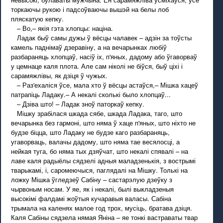
торкаючы рукою і падсоўваючы вышэй на белы лоб
пляскатую кепку.
– Во,– якія гэта хлопцы: націна.
Ладак быў самы дужы ў вёсцы чалавек – адзін за тоўсты
камель паднімаў дзеравіну, а на вечарынках любіў
разбараняць хлопцаў, насіў іх, п'яных, дадому або ўгаворваў
у цемнаце каля плота. Але сам ніколі не біўся, быў ціхі і
сарамяжлівы, як дзіця ў чужых.
– Раз'ехаліся ўсе, мала хто ў вёсцы астаўся,– Мішка хацеў
патрапіць Ладаку.– А некалі сколькі было хлопцаў...
– Дзіва што! – Ладак зноў паторкаў кепку.
Мішку зрабілася шкада сябе, шкада Ладака, таго, што
вечарынка без гармоні, што няма ў хаце п'яных, што ніхто не
будзе біцца, што Ладаку не будзе каго разбараняць,
угаворваць, валачы дадому, што няма тае весялосці, а
нейкая туга, бо няма тых дзяўчат, што некалі спявалі – на
лаве каля радыёлы сядзелі адныя маладзенькія, з вострымі
тварыкамі, і, саромеючыся, паглядалі на Мішку. Толькі на
ложку Мішка ўгледзеў Сабіну – састарэлую дзеўку з
чырвоным носам. У яе, як і некалі, былі выкладзеныя
высокімі фалдамі жоўтыя кучаравыя валасы. Сабіна
трымала на каленях малое год трох, мусіць, братава дзіця.
Каля Сабіны сядзела нямая Яніна – яе тонкі вастраваты твар