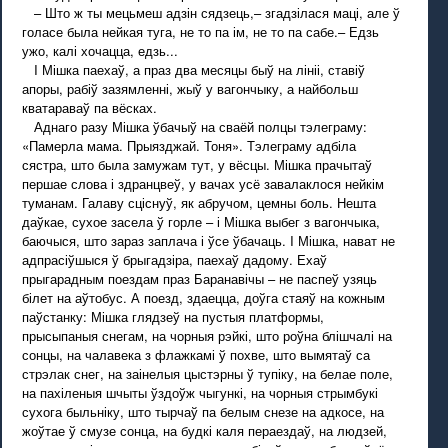
– Што ж ты мецьмеш адзін сядзець,– згадзілася маці, але ў
голасе была нейкая туга, не то па ім, не то па сабе.– Едзь
ужо, калі хочацца, едзь...
I Мішка паехаў, а праз два месяцы быў на лініі, ставіў
апоры, рабіў зазямленні, жыў у вагончыку, а найбольш
кватараваў па вёсках.
Аднаго разу Мішка ўбачыў на сваёй полцы тэлеграму:
«Памерла мама. Прыязджай. Тоня». Тэлеграму адбіла
сястра, што была замужам тут, у вёсцы. Мішка прачытаў
першае слова і здранцвеў, у вачах усё завалаклося нейкім
туманам. Галаву сціснуў, як абручом, цемны боль. Нешта
даўкае, сухое засела ў горле – і Мішка выбег з вагончыка,
баючыся, што зараз заплача і ўсе ўбачаць. I Мішка, нават не
адпрасіўшыся ў брыгадзіра, паехаў дадому. Ехаў
прыгарадным поездам праз Баранавічы – не паспеў узяць
білет на аўтобус. А поезд, здаецца, доўга стаяў на кожным
паўстанку: Мішка глядзеў на пустыя платформы,
прысыпаныя снегам, на чорныя рэйкі, што роўна блішчалі на
сонцы, на чалавека з флажкамі ў похве, што вымятаў са
стрэлак снег, на заінелыя цыстэрны ў тупіку, на белае поле,
на пахіленыя шчыты ўздоўж чыгункі, на чорныя стрымбукі
сухога быльніку, што тырчаў па белым снезе на адкосе, на
жоўтае ў смузе сонца, на будкі каля пераездаў, на людзей,