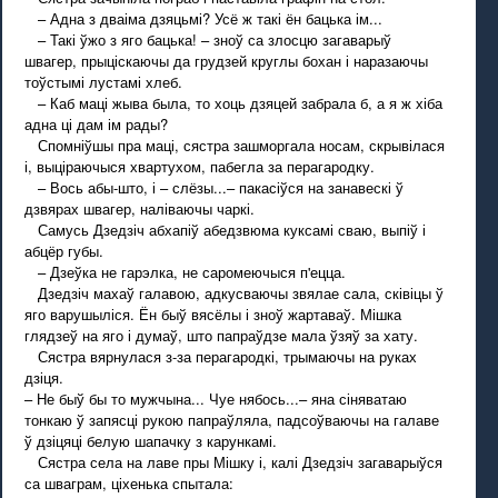
– Адна з дваіма дзяцьмі? Усё ж такі ён бацька ім...
– Такі ўжо з яго бацька! – зноў са злосцю загаварыў
швагер, прыціскаючы да грудзей круглы бохан і наразаючы
тоўстымі лустамі хлеб.
– Каб маці жыва была, то хоць дзяцей забрала б, а я ж хіба
адна ці дам ім рады?
Спомніўшы пра маці, сястра зашморгала носам, скрывілася
і, выціраючыся хвартухом, пабегла за перагародку.
– Вось абы-што, і – слёзы...– пакасіўся на занавескі ў
дзвярах швагер, наліваючы чаркі.
Самусь Дзедзіч абхапіў абедзвюма куксамі сваю, выпіў і
абцёр губы.
– Дзеўка не гарэлка, не саромеючыся п'ецца.
Дзедзіч махаў галавою, адкусваючы звялае сала, сківіцы ў
яго варушыліся. Ён быў вясёлы і зноў жартаваў. Мішка
глядзеў на яго і думаў, што папраўдзе мала ўзяў за хату.
Сястра вярнулася з-за перагародкі, трымаючы на руках
дзіця.
– Не быў бы то мужчына... Чуе нябось...– яна сіняватаю
тонкаю ў запясці рукою папраўляла, падсоўваючы на галаве
ў дзіцяці белую шапачку з карункамі.
Сястра села на лаве пры Мішку і, калі Дзедзіч загаварыўся
са шваграм, ціхенька спытала: