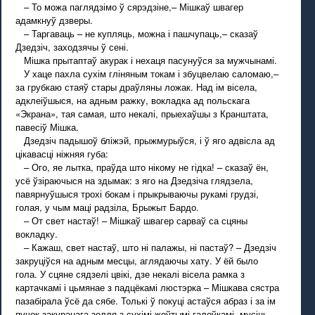
– То можа паглядзімо ў сярэдзіне,– Мішкаў швагер
адамкнуў дзверы.
– Таргаваць – не купляць, можна і пашчупаць,– сказаў
Дзедзіч, заходзячы ў сені.
Мішка прытаптаў акурак і нехаця пасунуўся за мужчынамі.
У хаце пахла сухім гліняным токам і збуцвелаю саломаю,–
за грубкаю стаяў стары драўляны ложак. Над ім вісела,
адклеіўшыся, на адным ражку, вокладка ад польскага
«Экрана», тая самая, што некалі, прыехаўшы з Кранштата,
павесіў Мішка.
Дзедзіч падышоў бліжэй, прыжмурыўся, і ў яго адвісла ад
цікавасці ніжняя губа:
– Ого, яе лытка, праўда што нікому не гідка! – сказаў ён,
усё ўзіраючыся на здымак: з яго на Дзедзіча глядзела,
павярнуўшыся трохі бокам і прыкрываючы рукамі грудзі,
голая, у чым маці радзіла, Брыжыт Бардо.
– От свет настаў! – Мішкаў швагер сарваў са сцяны
вокладку.
– Кажаш, свет настаў, што ні палажы, ні пастаў? – Дзедзіч
закруціўся на адным месцы, аглядаючы хату. У ёй было
гола. У сцяне сядзелі цвікі, дзе некалі вісела рамка з
картачкамі і цьмянае з падцёкамі люстэрка – Мішкава сястра
пазабірала ўсё да сябе. Толькі ў покуці астаўся абраз і за ім
пучок закуранага зелля з сухімі жоўтымі галоўкамі, мусіць,