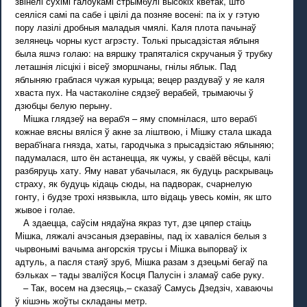
звінелі сухімі галоўкамі стрымбулі высокіх кветак, што
сеяліся самі па сабе і цвілі да позняе восені: па іх у гэтую
пору лазілі дробныя маладыя чмялі. Каля плота пачынаў
зелянець чорны куст агрэсту. Толькі прысадзістая яблыня
была яшчэ голаю: на вяршку трапяталіся скручаныя ў трубку
леташнія лісцікі і вісеў зморшчаны, гнілы яблык. Пад
яблыняю граблася чужая курыца; вецер раздуваў у яе каля
хваста пух. На частаколіне сядзеў верабей, трымаючы ў
дзюбцы белую перыну.
Мішка глядзеў на вераб'я – яму спомнілася, што вераб'і
кожнае вясны вяліся ў акне за ліштвою, і Мішку стала шкада
вераб'інага гнязда, хаты, гародчыка з прысадзістаю яблыняю;
падумалася, што ён астанецца, як чужы, у сваёй вёсцы, калі
разбяруць хату. Яму нават убачылася, як будуць раскрываць
страху, як будуць кідаць сюды, на падворак, счарнелую
гонту, і будзе трохі нязвыкла, што відаць увесь комін, як што
жывое і голае.
А здаецца, саўсім нядаўна якраз тут, дзе цяпер стаіць
Мішка, ляжалі ачэсаныя дзеравіны, пад іх хаваліся белыя з
чырвонымі вачыма ангорскія трусы і Мішка выпорваў іх
адтуль, а пасля стаяў зруб, Мішка разам з дзецьмі бегаў па
бэльках – тады зваліўся Косця Палусін і зламаў сабе руку.
– Так, восем на дзесяць,– сказаў Самусь Дзедзіч, хаваючы
ў кішэнь жоўты складаны метр.