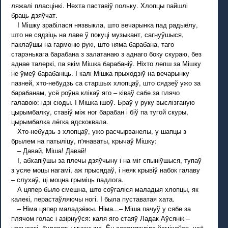
ляжалі пласцінкі. Нехта паставіў польку. Хлопцы пайшлі
браць дзяўчат.
I Мішку зрабілася нязвыкла, што вечарынка пад радыёлу,
што не сядзіць на лаве ў покуці музыкант, сагнуўшыся,
паклаўшы на гармоню рукі, што няма барабана, таго
старэнькага барабана з залатанаю з аднаго боку скураю, без
аднае талеркі, па якім Мішка барабаніў. Ніхто лепш за Мішку
не ўмеў барабаніць. I калі Мішка прыходзіў на вечарынку
пазней, хто-небудзь са старшых хлопцаў, што сядзеў ужо за
барабанам, усё роўна клікаў яго – ківаў сабе за плячо
галавою: ідзі сюды. I Мішка ішоў. Браў у руку выслізганую
цырымбалку, ставіў між ног барабан і біў па тугой скуры,
цырымбалка лёгка адскоквала.
Хто-небудзь з хлопцаў, ужо расчырванелы, у шапцы з
брылем на патыліцу, п'янаваты, крычаў Мішку:
– Давай, Міша! Давай!
I, абхапіўшы за плечы дзяўчыну і на міг спыніўшыся, тупаў
з усяе моцы нагамі, аж прысядаў, і неяк крывіў набок галаву
– слухаў, ці моцна грыміць падлога.
А цяпер было смешна, што соўгаліся маладыя хлопцы, як
калекі, перастаўляючы ногі. I была пуставатая хата.
– Німа цяпер маладзёжы. Німа...– Міша пачуў у сябе за
плячом голас і азірнуўся: каля яго стаяў Ладак Аўсянік –
невысокі, булаваты мужчына. Ён сарамяжліва ўсміхаўся, усё