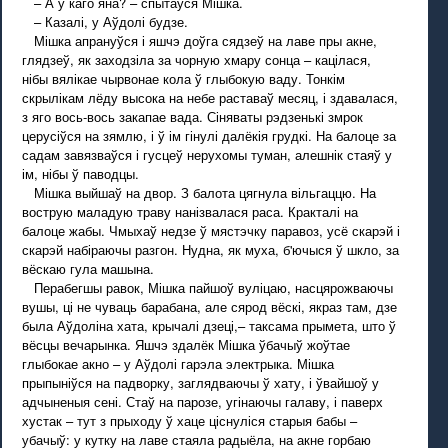
– А ў каго яна? – спытаўся Мішка.
– Казалі, у Аўдолі будзе.
Мішка апрануўся і яшчэ доўга сядзеў на лаве пры акне,
глядзеў, як заходзіла за чорную хмару сонца – кацілася,
нібы вялікае чырвонае кола ў глыбокую ваду. Тонкім
скрылікам лёду высока на небе раставаў месяц, і здавалася,
з яго вось-вось закапае вада. Сіняваты рэдзенькі змрок
церусіўся на зямлю, і ў ім гінулі далёкія грудкі. На балоце за
садам завязваўся і гусцеў нерухомы туман, алешнік стаяў у
ім, нібы ў паводцы.
Мішка выйшаў на двор. З балота цягнула вільгаццю. На
вострую маладую траву нанізвалася раса. Кракталі на
балоце жабы. Чмыхаў недзе ў мястэчку паравоз, усё скарэй і
скарэй набіраючы разгон. Нудна, як муха, б'ючыся ў шкло, за
вёскаю гула машына.
Перабегшы равок, Мішка пайшоў вуліцаю, насцярожваючы
вушы, ці не чуваць барабана, але сярод вёскі, якраз там, дзе
была Аўдоліна хата, крычалі дзеці,– таксама прымета, што ў
вёсцы вечарынка. Яшчэ здалёк Мішка ўбачыў жоўтае
глыбокае акно – у Аўдолі гарэла электрыка. Мішка
прыпыніўся на падворку, заглядваючы ў хату, і ўвайшоў у
адчыненыя сені. Стаў на парозе, угінаючы галаву, і паверх
хустак – тут з прыходу ў хаце ціснуліся старыя бабы –
убачыў: у кутку на лаве стаяла радыёла, на акне горбаю