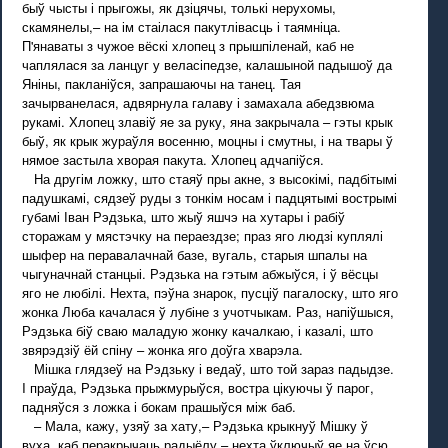
быў чысты і прыгожы, як дзіцячы, толькі нерухомы,
скамянелы,– на ім стаілася пакутлівасць і таямніца.
П'янаваты з чужое вёскі хлопец з прышпіленай, каб не
чаплялася за ланцуг у веласіпедзе, калашыной падышоў да
Яніны, пакланіўся, запрашаючы на танец. Тая
зачырванелася, адвярнула галаву і замахала абедзвюма
рукамі. Хлопец злавіў яе за руку, яна закрычала – гэты крык
быў, як крык жураўля восенню, моцны і смутны, і на твары ў
нямое застыла хворая пакута. Хлопец адчапіўся.
На другім ложку, што стаяў пры акне, з высокімі, падбітымі
падушкамі, сядзеў руды з тонкім носам і падцятымі вострымі
губамі Іван Рэдзька, што жыў яшчэ на хутары і рабіў
сторажам у мястэчку на пераездзе; праз яго людзі куплялі
шыфер на перавалачнай базе, вугаль, старыя шпалы на
чыгуначнай станцыі. Рэдзька на гэтым абжыўся, і ў вёсцы
яго не любілі. Нехта, пэўна знарок, пусціў пагалоску, што яго
жонка Люба качалася ў лубіне з учотчыкам. Раз, напіўшыся,
Рэдзька біў сваю маладую жонку качалкаю, і казалі, што
звярэдзіў ёй спіну – жонка яго доўга хварэла.
Мішка глядзеў на Рэдзьку і ведаў, што той зараз падыдзе.
I праўда, Рэдзька прыжмурыўся, востра цікуючы ў парог,
падняўся з ложка і бокам прашыўся між баб.
– Мала, кажу, узяў за хату,– Рэдзька крыкнуў Мішку ў
вуха, каб перакрычаць радыёлу – нехта ўключыў яе на ўсю