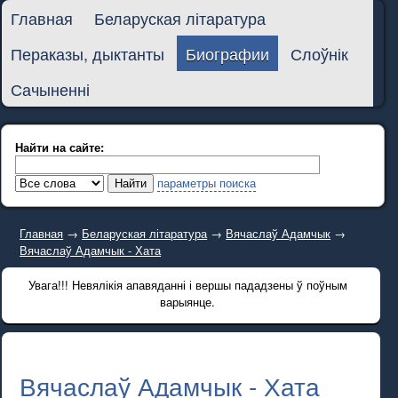
Главная
Беларуская літаратура
Пераказы, дыктанты
Биографии
Слоўнік
Сачыненні
Найти на сайте:
параметры поиска
Главная
→
Беларуская літаратура
→
Вячаслаў Адамчык
→
Вячаслаў Адамчык - Хата
Увага!!! Невялікія апавяданні і вершы пададзены ў поўным
варыянце.
Вячаслаў Адамчык - Хата