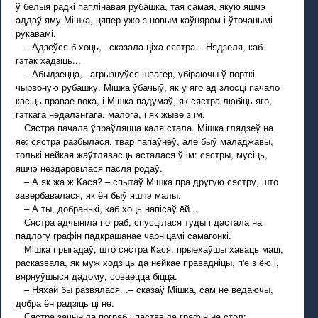
ў белыя радкі паплінавая рубашка, тая самая, якую яшчэ
аддаў яму Мішка, цяпер ужо з новым каўняром і ўточанымі
рукавамі.
– Адзеўся б хоць,– сказала ціха сястра.– Нядзеля, каб
гэтак хадзіць...
– Абыдзецца,– агрызнуўся швагер, убіраючы ў порткі
чырвоную рубашку. Мішка ўбачыў, як у яго ад злосці пачало
касіць правае вока, і Мішка падумаў, як сястра любіць яго,
гэткага недалэнгага, малога, і як жыве з ім.
Сястра пачала ўпраўляцца каля стала. Мішка глядзеў на
яе: сястра разбылася, твар папаўнеў, але быў маладжавы,
толькі нейкая жаўтлявасць асталася ў ім: сястры, мусіць,
яшчэ нездаровілася пасля родаў.
– А як жа ж Кася? – спытаў Мішка пра другую сястру, што
завербавалася, як ён быў яшчэ малы.
– А ты, добранькі, каб хоць напісаў ёй...
Сястра адчыніла пограб, спусцілася туды і дастала на
падлогу графін падкрашанае чарніцамі самагонкі.
Мішка прыгадаў, што сястра Кася, прыехаўшы хаваць маці,
расказвала, як муж ходзіць да нейкае правадніцы, п'е з ёю і,
вярнуўшыся дадому, соваецца біцца.
– Няхай бы развялася...– сказаў Мішка, сам не ведаючы,
добра ён радзіць ці не.
Сястра зачыніла пограб і паставіла графін на стол: