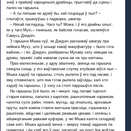
зняў з прабояў кароценькія драбінцы, прыставіў да сцяны і
палез на гарышча.
– А ты лепшае не адзеў бы, каб пэцкацца ў пыл? –
спытаўся, крыкнуўшы з падворка, швагер.
– Няхай паглядзіць. Чаго ты? Можа, і ў яго двайны шчыт,
як у таго Мухі,– тоненька, як бабскім голасам, засмяяўся
Самусь Дзедзіч.
З гарышча Мішка чуў, як Дзедзіч расказваў швагру пра
нейкага Муху, што ў шчыце хаваў мануфактуру – было гэта
вайною,– і ён, Дзедзіч, разбіраючы Мухаву хату немцам на
дровы, прынёс сабе кавалак сукна аж на тры каптаны.
Праз малюсенькае, у адну абалонку, акенца на гарышча
свяціла сонца, у яго жаўтаватым слупку клубкамі віўся пыл –
Мішка хадзіў па гарышчы, столь рыпела ў яго пад нагамі, і
яму спомнілася, што яна гэтак рыпела заўсёды, калі хто
хадзіў па гарышчы, і ў хату са столі парушыўся пясок.
На гарышчы ўсё было, як і некалі: пад латамі тырчэлі
старыя капачы, лапатка з кароткім, рашчэпленым чаранком,
чачотка сухіх рабін, тонкія, мусіць, ад нічальніц, арэхавыя
пруты, каля коміна стаяла матчына прасніца, скрыначка з
рашпілем, абцугамі і цалёвымі ржавымі цвікамі, і зялёны з
абшморганымі ражкамі куфэрак, у які Мішка каліта складваў
свае кнігі. Мішка адчыніў вечка – зверху ляжаў задачнік па
геаметрыі, і ён узяў яго ў рукі, пагартаў; на другі бок жоўтае