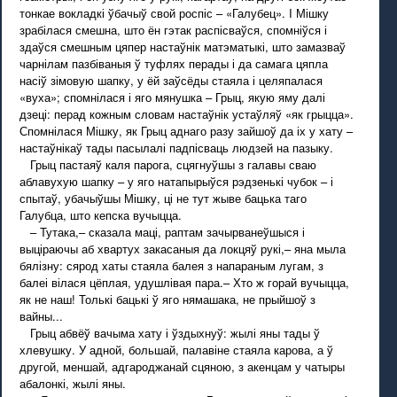
тонкае вокладкі ўбачыў свой роспіс – «Галубец». I Мішку
зрабілася смешна, што ён гэтак распісваўся, спомніўся і
здаўся смешным цяпер настаўнік матэматыкі, што замазваў
чарнілам пазбіваныя ў туфлях перады і да самага цяпла
насіў зімовую шапку, у ёй заўсёды стаяла і целяпалася
«вуха»; спомнілася і яго мянушка – Грыц, якую яму далі
дзеці: перад кожным словам настаўнік устаўляў «як грыцца».
Спомнілася Мішку, як Грыц аднаго разу зайшоў да іх у хату –
настаўнікаў тады пасылалі падпісваць людзей на пазыку.
Грыц пастаяў каля парога, сцягнуўшы з галавы сваю
аблавухую шапку – у яго натапырыўся рэдзенькі чубок – і
спытаў, убачыўшы Мішку, ці не тут жыве бацька таго
Галубца, што кепска вучыцца.
– Тутака,– сказала маці, раптам зачырванеўшыся і
выціраючы аб хвартух закасаныя да локцяў рукі,– яна мыла
бялізну: сярод хаты стаяла балея з напараным лугам, з
балеі вілася цёплая, удушлівая пара.– Хто ж горай вучыцца,
як не наш! Толькі бацькі ў яго нямашака, не прыйшоў з
вайны...
Грыц абвёў вачыма хату і ўздыхнуў: жылі яны тады ў
хлевушку. У адной, большай, палавіне стаяла карова, а ў
другой, меншай, адгароджанай сцяною, з акенцам у чатыры
абалонкі, жылі яны.