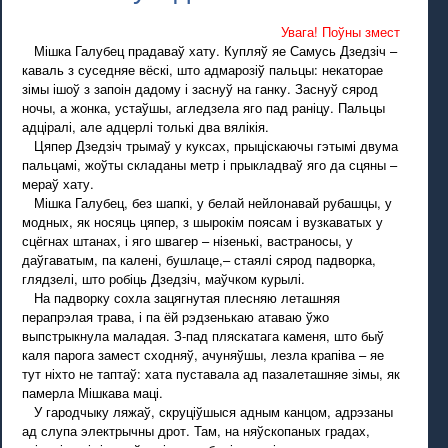
Увага! Поўны змест
Мішка Галубец прадаваў хату. Купляў яе Самусь Дзедзіч –
каваль з суседняе вёскі, што адмарозіў пальцы: некаторае
зімы ішоў з запоін дадому і заснуў на ганку. Заснуў сярод
ночы, а жонка, устаўшы, агледзела яго пад раніцу. Пальцы
адціралі, але адцерлі толькі два вялікія.
Цяпер Дзедзіч трымаў у куксах, прыціскаючы гэтымі двума
пальцамі, жоўты складаны метр і прыкладваў яго да сцяны –
мераў хату.
Мішка Галубец, без шапкі, у белай нейлонавай рубашцы, у
модных, як носяць цяпер, з шырокім поясам і вузкаватых у
сцёгнах штанах, і яго швагер – нізенькі, вастраносы, у
даўгаватым, па калені, бушлаце,– стаялі сярод падворка,
глядзелі, што робіць Дзедзіч, маўчком курылі.
На падворку сохла зацягнутая плесняю леташняя
перапрэлая трава, і па ёй рэдзенькаю атаваю ўжо
выпстрыкнула маладая. З-пад пляскатага каменя, што быў
каля парога замест сходняў, ачуняўшы, лезла крапіва – яе
тут ніхто не таптаў: хата пуставала ад пазалеташняе зімы, як
памерла Мішкава маці.
У гародчыку ляжаў, скруціўшыся адным канцом, адрэзаны
ад слупа электрычны дрот. Там, на няўскопаных градах,