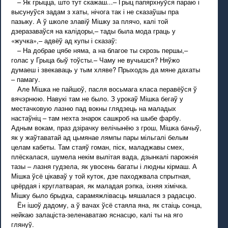
– Як грыцца, што тут скажаш...– Грыц папярхнуўся параю і
высунуўся задам з хаты, нічога так і не сказаўшы пра
пазыку. А ў школе злавіў Мішку за плячо, калі той
дзеразаваўся на калідоры,– тады была мода граць у
«жучка»,– адвёў ад купы і сказаў:
– На добрае цябе няма, а на благое ты скрозь першы,–
голас у Грыца быў тоўсты.– Чаму не вучышся? Няўжо
думаеш і звекаваць у тым хляве? Прыходзь да мяне дахаты
– памагу.
Але Мішка не пайшоў, пасля восьмага класа перавёўся ў
вячэрнюю. Навукі там не было. З урокаў Мішка бегаў у
местачковую лазню пад вокны глядзець на маладых
настаўніц – там нехта знарок сашкроб на шыбе фарбу.
Адным вокам, праз дзірачку велічынёю з грош, Мішка бачыў,
як у жаўтаватай ад цьмянае лямпы пары мільгалі белым
целам кабеты. Там стаяў гоман, піск, маладжавы смех,
плёскалася, шумела некім вылітая вада, дзынкалі парожнія
тазы – лазня гудзела, як увосень багаты і людны кірмаш. А
Мішка ўсё цікаваў у той куток, дзе паходжвала спрытная,
цвёрдая і круглатварая, як маладая рэпка, іхняя хімічка.
Мішку было брыдка, сарамяжлівасць мяшалася з радасцю.
Ён ішоў дадому, а ў вачах ўсё стаяла яна, як стаіць сонца,
нейкаю залаціста-зеленаватаю яснасцю, калі ты на яго
глянуў.