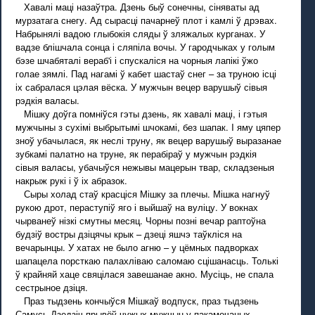
Хавалі маці назаўтра. Дзень быў сонечны, сіняваты ад
мурзатага снегу. Ад сырасці пачарнеў плот і камлі ў дрэвах.
Набрынялі вадою глыбокія сляды ў зляжалых курганах. У
вадзе блішчала сонца і сляпіла вочы. У гародчыках у голым
бэзе шчабяталі вераб'і і спускаліся на чорныя лапікі ўжо
голае зямлі. Пад нагамі ў кабет шастаў снег – за труною ісці
іх сабралася цэлая вёска. У мужчын вецер варушыў сівыя
рэдкія валасы.
Мішку доўга помніўся гэты дзень, як хавалі маці, і гэтыя
мужчыны з сухімі выбрытымі шчокамі, без шапак. I яму цяпер
зноў убачылася, як неслі труну, як вецер варушыў выразанае
зубкамі палатно на труне, як перабіраў у мужчын рэдкія
сівыя валасы, убачыўся нежывы мацерын твар, складзеныя
накрыж рукі і ў іх абразок.
Сыры холад стаў красціся Мішку за плечы. Мішка нагнуў
рукою дрот, пераступіў яго і выйшаў на вуліцу. У вокнах
чырванеў нізкі смутны месяц. Чорны позні вечар раптоўна
будзіў востры дзіцячы крык – дзеці яшчэ таўкліся на
вечарынцы. У хатах не было агню – у цёмных падворках
шапацела порсткаю палахліваю саломаю сцішанасць. Толькі
ў крайняй хаце свяцілася завешанае акно. Мусіць, не спала
сестрыное дзіця.
Праз тыдзень кончыўся Мішкаў водпуск, праз тыдзень
Самусь Дзедзіч прывёў чужых мужчын у пакамечаных