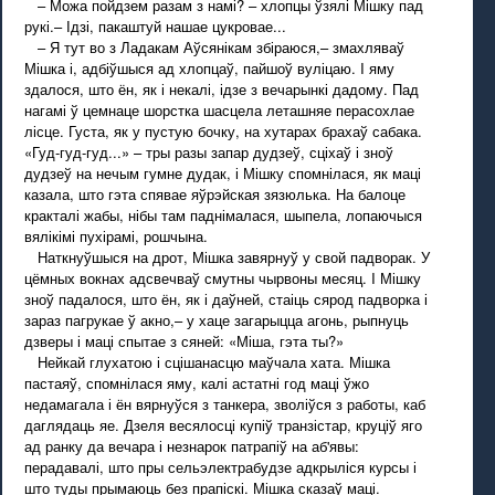
– Можа пойдзем разам з намі? – хлопцы ўзялі Мішку пад
рукі.– Ідзі, пакаштуй нашае цукровае...
– Я тут во з Ладакам Аўсянікам збіраюся,– змахляваў
Мішка і, адбіўшыся ад хлопцаў, пайшоў вуліцаю. I яму
здалося, што ён, як і некалі, ідзе з вечарынкі дадому. Пад
нагамі ў цемнаце шорстка шасцела леташняе перасохлае
лісце. Густа, як у пустую бочку, на хутарах брахаў сабака.
«Гуд-гуд-гуд...» – тры разы запар дудзеў, сціхаў і зноў
дудзеў на нечым гумне дудак, і Мішку спомнілася, як маці
казала, што гэта спявае яўрэйская зязюлька. На балоце
кракталі жабы, нібы там паднімалася, шыпела, лопаючыся
вялікімі пухірамі, рошчына.
Наткнуўшыся на дрот, Мішка завярнуў у свой падворак. У
цёмных вокнах адсвечваў смутны чырвоны месяц. I Мішку
зноў падалося, што ён, як і даўней, стаіць сярод падворка і
зараз пагрукае ў акно,– у хаце загарыцца агонь, рыпнуць
дзверы і маці спытае з сяней: «Міша, гэта ты?»
Нейкай глухатою і сцішанасцю маўчала хата. Мішка
пастаяў, спомнілася яму, калі астатні год маці ўжо
недамагала і ён вярнуўся з танкера, зволіўся з работы, каб
даглядаць яе. Дзеля весялосці купіў транзістар, круціў яго
ад ранку да вечара і незнарок патрапіў на аб'явы:
перадавалі, што пры сельэлектрабудзе адкрыліся курсы і
што туды прымаюць без прапіскі. Мішка сказаў маці.