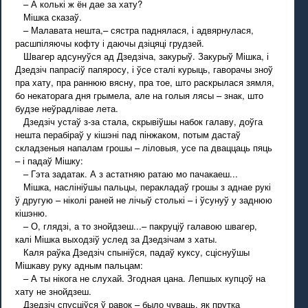
– А колькі ж ён дае за хату?
Мішка сказаў.
– Малавата нешта,– сястра паднялася, і адвярнулася,
расшпіляючы кофту і даючы дзіцяці грудзей.
Швагер адсунуўся ад Дзедзіча, закурыў. Закурыў Мішка, і
Дзедзіч папрасіў папяросу, і ўсе сталі курыць, гаворачы зноў
пра хату, пра раннюю вясну, пра тое, што раскрылася зямля,
бо некаторага дня грымела, але на голыя лясы – знак, што
будзе неўрадлівае лета.
Дзедзіч устаў з-за стала, скрывіўшы набок галаву, доўга
нешта перабіраў у кішэні пад пінжаком, потым дастаў
складзеныя напалам грошы – ліловыя, усе па дваццаць пяць
– і падаў Мішку:
– Гэта задатак. А з астатняю ратаю мо пачакаеш...
Мішка, наслініўшы пальцы, перакладаў грошы з аднае рукі
ў другую – ніколі раней не лічыў столькі – і ўсунуў у заднюю
кішэню.
– О, глядзі, а то знойдзеш...– пакруціў галавою швагер,
калі Мішка выходзіў услед за Дзедзічам з хаты.
Каля раўка Дзедзіч спыніўся, падаў куксу, сціснуўшы
Мішкаву руку адным пальцам:
– А ты нікога не слухай. Згодная цана. Лепшых купцоў на
хату не знойдзеш.
Дзедзіч спусціўся ў равок – было чуваць, як прутка