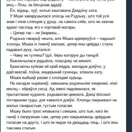
моц.– Лічы, за бясцэнак аддаў.
Ён, відаць, чуў, колькі каштавала Дзедзічу хата.
У Мішкі заварушылася злосць на Рэдзьку, што той усё
знае і лезе сляпцом у душу, на самога сябе, што не хватае
адвагі паслаць яго к чортавай матары.
– Цяпер так – не ўварвеш...
Рэдзька гаварыў нешта, але Мішка адвярнуўся – падышлі
хлопцы. Мішка іх помніў малымі, цяпер яны цвёрда і стала
падавалі руку, пыталіся:
– Чаму не гуляеш? Ідзі, бяры каторую ды танцуй.
Выключылася радыёла, пласцінку не мянялі.
Бразгаючы кубкам аб край вядра, маладое дзяўчо, у
даўгаватай, пэўна, мацерынай сукенцы, злівала хату.
Мішка выйшаў разам з хлопцамі курыць.
На захадзе чырванеў, завешаны рэдзенькімі хмаркамі, нізкі
месяц – збіраўся сесці. Ад зямлі паднімалася, як
прытаптаная кудзеля, рэдкаватая цемната. Дзеці бліскалі
ліхтарыкам туды, дзе хаваліся дзеўкі. Хлопцы пакрыквалі на
малых ганарыстым, густым голасам.
Мішку было трохі нязвыкла і смешна, што тыя, каго ён
ганяў з папружкаю сам, цяпер ужо пакрыкваюць цвёрдым
голасам на другіх, і што ім недзе па дваццаць пяць, і што яны
таксама сталыя.