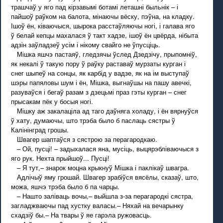
трашчаў у яго пад кірзавымі ботамі леташні быльнік – і
пайшоў раўком на балота, мінаючы вёску, пэўна, на кладку.
Ішоў ён, ківаючыся, шырока расстаўляючы ногі, і галава яго
ў белай кепцы махалася ў такт хадзе, ішоў ён цвёрда, нібыта
адзін заўладзеў усім і нікому свайго не ўпусціць.
Мішка яшчэ пастаяў, гледзячы ўслед Дзедзічу, прыпомніў,
як некалі ў такую пору ў раўку раставаў мурзаты курган і
снег шыпеў на сонцы, як карбід у вадзе, як на ім выступаў
шэры папяловы шум і ён, Мішка, выгнаўшы на пашу авечкі,
разуваўся і бегаў разам з дзецьмі праз гэты курган – снег
прысакам пёк у босыя ногі.
Мішку аж закалаціла ад таго даўняга холаду, і ён вярнуўся
ў хату, думаючы, што трэба было б паслаць сястры ў
Калінінград грошы.
Швагер шаптаўся з сястрою за перагародкаю.
– Ой, пусці! – задыхалася яна, мусіць, выцярэбліваючыся з
яго рук. Нехта прыйшоў... Пусці!
– Я тут,– знарок моцна крыкнуў Мішка і паклікаў швагра.
Адлічыў яму грошай. Швагер зрабіўся вясёлы, сказаў, што,
можа, яшчэ трэба было б па чарцы.
– Нашто заліваць вочы,– выйшла з-за перагародкі сястра,
загладжваючы пад хустку валасы.– Няхай на вечарынку
схадзіў бы.– На твары ў яе гарэла ружовасць.