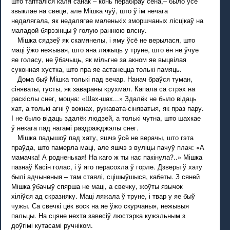
што тапталіся каля санак – конь перабіраў сена,– было ўсё
звыклае на свеце, але Мішка чуў, што ў ім нечага
недалягала, як недалягае маленькіх зморшчаных лісцікаў на
маладой бярэзінцы ў голую раннюю вясну.
Мішка сядзеў як скамянелы, і яму ўсё не верылася, што
маці ўжо нежывая, што яна ляжыць у труне, што ён не ўчуе
яе голасу, не ўбачыць, як мільгне за акном яе выцвілая
суконная хустка, што пра яе астанецца толькі памяць.
Дома быў Мішка толькі пад вечар. Нанач браўся туман,
сіняваты, густы, як завараны крухмал. Капала са стрэх на
раскіслы снег, моцна: «Шах-шах...» Здалёк не было відаць
хат, а толькі агні ў вокнах, ружавата-сіняватыя, як праз пару.
I не было відаць здалёк людзей, а толькі чутна, што шахкае
ў некага пад нагамі раздражджэлы снег.
Мішка падышоў пад хату, яшчэ ўсё не верачы, што гэта
праўда, што памерла маці, але яшчэ з вуліцы пачуў плач: «А
мамачка! А родненькая! На каго ж ты нас пакінула?..» Мішка
пазнаў Касін голас, і ў яго перасохла ў горле. Дзверы ў хату
былі адчыненыя – там стаялі, сцішыўшыся, кабеты. З сяней
Мішка ўбачыў спярша не маці, а свечку, жоўты язычок
хіліўся ад скразняку. Маці ляжала ў труне, і твар у яе быў
чужы. Са свечкі цёк воск на яе ўжо скурчаныя, нежывыя
пальцы. На сцяне нехта завесіў люстэрка кужэльным з
доўгімі кутасамі ручніком.