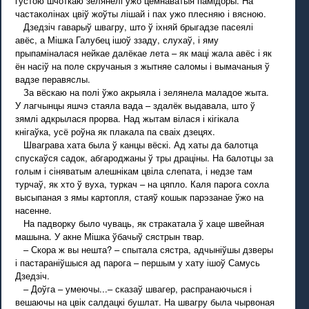
густою шчоткаю зелянелі ўжо цемнаватыя памідоры. На
частаколінах цвіў жоўты лішай і пах ужо плесняю і вясною.
Дзедзіч гаварыў швагру, што ў іхняй брыгадзе пасеялі
авёс, а Мішка Галубец ішоў ззаду, слухаў, і яму
прыпаміналася нейкае далёкае лета – як маці жала авёс і як
ён насіў на поле скручаныя з жытняе саломы і вымачаныя ў
вадзе перавяслы.
За вёскаю на полі ўжо акрыяла і зелянела маладое жыта.
У лагчынцы яшчэ стаяла вада – здалёк выдавала, што ў
зямлі адкрылася прорва. Над жытам вілася і кігікала
кнігаўка, усё роўна як плакала па сваіх дзецях.
Шваграва хата была ў канцы вёскі. Ад хаты да балотца
спускаўся садок, абгароджаны ў тры драціны. На балотцы за
голым і сіняватым алешнікам цвіла слепата, і недзе там
турчаў, як хто ў вуха, туркач – на цяпло. Каля парога сохла
высыпаная з ямы картопля, стаяў кошык парэзанае ўжо на
насенне.
На падворку было чуваць, як стракатала ў хаце швейная
машына. У акне Мішка ўбачыў сястрын твар.
– Скора ж вы нешта? – спытала сястра, адчыніўшы дзверы
і пастараніўшыся ад парога – першым у хату ішоў Самусь
Дзедзіч.
– Доўга – умеючы...– сказаў швагер, распранаючыся і
вешаючы на цвік салдацкі бушлат. На швагру была чырвоная