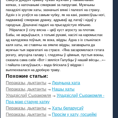
кепках, з наточанымі сякеркамі за папругамі. Мужчыны
пахадзілі кругом хаты, зазначылі вянкі і палезлі на страху.
Адзін з іх усеўся на самым чубку, як на кані, развесіўшы ногі,
падважваў сякеркаю дранку, адрываў ад латаў і кідаў у
гародчык. Дошчачкі падалі на прысадзістую яблыню.
Убіралася ў сілу вясна – цвіў куст агрэсту за плотам.
Бабы, не акрыўшыся, з голымі рукамі, насілі на каромыслах
ад калодзежа поўныя, як вока, вёдры. Адна з іх спынілася
каля хаты, не ставячы на зямлю вёдры, загаварыла да
мужчын тыя зарагаталі на страсе. «Яна засаромелася гэтага
рогату, апусціла галаву і, гледзячы ў цёмныя, пустыя вокны,
сказала сама сабе «Вот і звяліся Галубцы ў нашай вёсцы...»–
і пайшла сагнуўшыся,– вада бліскала ў вёдрах і
выплюхвалася на дробную траву.
Похожие статьи:
Пераказы, дыктанты
Людчына хата
→
Пераказы, дыктанты
Нашы хаты
→
Уладзіслаў Сыракомля
Уладзіслаў Сыракомля -
→
Пра маю старую хатку
Пераказы, дыктанты
Хаты беларусаў
→
Пераказы, дыктанты
Просім у хату, госцейкі
→