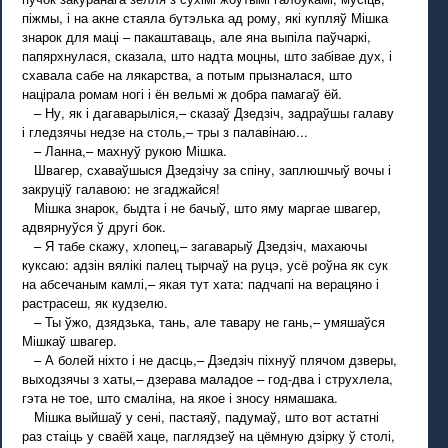
піжмы, і на акне стаяла бутэлька ад рому, які купляў Мішка
знарок для маці – пакаштаваць, але яна выпіла паўчаркі,
папярхнулася, сказала, што надта моцны, што забівае дух, і
схавала сабе на лякарства, а потым прызналася, што
націрала ромам ногі і ён вельмі ж добра памагаў ёй.
– Ну, як і дагаварыліся,– сказаў Дзедзіч, задраўшы галаву
і гледзячы недзе на столь,– тры з палавінаю...
– Ланна,– махнуў рукою Мішка.
Швагер, схаваўшыся Дзедзічу за спіну, заплюшчыў вочы і
закруціў галавою: не згаджайся!
Мішка знарок, быдта і не бачыў, што яму маргае швагер,
адвярнуўся ў другі бок.
– Я табе скажу, хлопец,– загаварыў Дзедзіч, махаючы
куксаю: адзін вялікі палец тырчаў на руцэ, усё роўна як сук
на абсечаным камлі,– якая тут хата: падчапі на верацяно і
растрасеш, як кудзелю.
– Ты ўжо, дзядзька, тань, але тавару не гань,– умяшаўся
Мішкаў швагер.
– А болей ніхто і не дасць,– Дзедзіч піхнуў плячом дзверы,
выходзячы з хаты,– дзерава маладое – год-два і струхлела,
гэта не тое, што смаліна, на якое і зносу нямашака.
Мішка выйшаў у сені, пастаяў, падумаў, што вот астатні
раз стаіць у сваёй хаце, паглядзеў на цёмную дзірку ў столі,