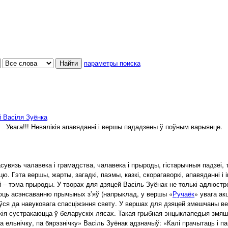
параметры поиска
 Васіля Зуёнка
Увага!!! Невялікія апавяданні і вершы пададзены ў поўным варыянце.
вязь чалавека і грамадства, чалавека і прыроды, гістарычныя падзеі, тэ
эта вершы, жарты, загадкі, паэмы, казкі, скорагаворкі, апавяданні і ін
й – тэма прыроды. У творах для дзяцей Васіль Зуёнак не толькі адлюст
ыяюць асэнсаванню прычыных з’яў (напрыклад, у вершы «
Ручаёк
» увага ак
я да навуковага спасціжэння свету. У вершах для дзяцей змешчаны веды з
 якія сустракаюцца ў беларускіх лясах. Такая грыбная энцыклапедыя змяш
к «Па ельнічку, па бярэзнічку» Васіль Зуёнак адзначыў: «Калі прачытаць і