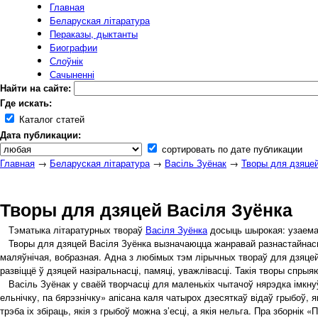
Главная
Беларуская літаратура
Пераказы, дыктанты
Биографии
Слоўнік
Сачыненні
Найти на сайте:
Где искать:
Каталог статей
Дата публикации:
сортировать по дате публикации
Главная
→
Беларуская літаратура
→
Васіль Зуёнак
→
Творы для дзяцей
Творы для дзяцей Васіля Зуёнка
Тэматыка літаратурных твораў
Васіля Зуёнка
досыць шырокая: узаемасу
Творы для дзяцей Васіля Зуёнка вызначаюцца жанравай разнастайнасцю. Г
маляўнічая, вобразная. Адна з любімых тэм лірычных твораў для дзяце
развіццё ў дзяцей назіральнасці, памяці, уважлівасці. Такія творы спр
Васіль Зуёнак у сваёй творчасці для маленькіх чытачоў нярэдка імкнуўс
ельнічку, па бярэзнічку» апісана каля чатырох дзесяткаў відаў грыбоў,
трэба іх збіраць, якія з грыбоў можна з’есці, а якія нельга. Пра зборні