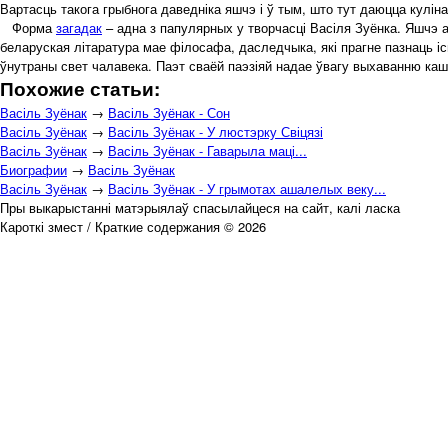
Вартасць такога грыбнога даведніка яшчэ і ў тым, што тут даюцца кулін
Форма
загадак
– адна з папулярных у творчасці Васіля Зуёнка. Яшчэ а
беларуская літаратура мае філосафа, даследчыка, які прагне пазнаць іс
ўнутраны свет чалавека. Паэт сваёй паэзіяй надае ўвагу выхаванню ка
Похожие статьи:
Васіль Зуёнак
→
Васіль Зуёнак - Сон
Васіль Зуёнак
→
Васіль Зуёнак - У люстэрку Свіцязі
Васіль Зуёнак
→
Васіль Зуёнак - Гаварыла маці...
Биографии
→
Васіль Зуёнак
Васіль Зуёнак
→
Васіль Зуёнак - У грымотах ашалелых веку...
Пры выкарыстанні матэрыялаў спасылайцеся на сайт, калі ласка
Кароткі змест / Краткие содержания © 2026