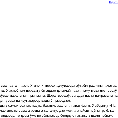
Скрыть
ма паэта і паэзіі. У многіх творах адчуваецца аўтабіяграфічны пачатак.
ш. У асноўным перавагу ён аддае дзіцячай паэзіі, таму мова яго твораў
роўвае маральныя прынцыпы. Шэраг вершаў, загадак паэта накіраваны на
цэнтуецца на кругавароце вады ў прыродзе).
 самых розных навук: батанікі, заалогіі, нават фізікі. У зборніку «Па
чае звесткі самага рознага кшталту: дзе можна знайсці пэўны грыб, калі
 паглядзець, то дзеці ўжо не зблытаюць бледную паганку з шампіньёнам.