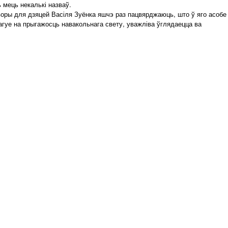
 мець некалькі назваў.
воры для дзяцей Васіля Зуёнка яшчэ раз пацвярджаюць, што ў яго асобе
эагуе на прыгажосць навакольнага свету, уважліва ўглядаецца ва