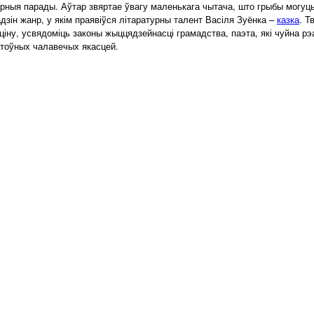
арныя парады. Аўтар звяртае ўвагу маленькага чытача, што грыбы могуць
дзін жанр, у якім праявіўся літаратурны талент Васіля Зуёнка –
казка
. Т
ціну, усвядоміць законы жыццядзейнасці грамадства, паэта, які чуйна р
штоўных чалавечых якасцей.