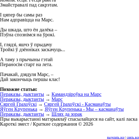
Змайстравалі пад сакрэтам.
I цяпер бы самы раз
Нам адправіцца на Марс.
Ды шкада, што ён далёка –
Пэўна спознімся на ўрокі.
I, глядзі, яшчэ ў прыдачу
Тройкі ў дзённіках заскачуць...
А таму з прычыны гэтай
Пераносім старт на лета.
Пачакай, дзядуля Марс, –
Дай закончыць першы клас!
Похожие статьи:
Пераказы, дыктанты
→
Камандзіроўка на Марс
Пераказы, дыктанты
→
Марс
Сяргей Грахоўскі
→
Сяргей Грахоўскі - Касманаўты
Яўген Крупенька
→
Яўген Крупенька - Мы – касманаўты
Пераказы, дыктанты
→
Шлях да зорак
Пры выкарыстанні матэрыялаў спасылайцеся на сайт, калі ласка
Кароткі змест / Краткие содержания © 2026
выделить все
|
снять все