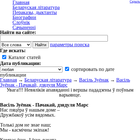
Главная
Скрыть
Беларуская літаратура
Пераказы, дыктанты
Биографии
Слоўнік
Сачыненні
Найти на сайте:
параметры поиска
Где искать:
Каталог статей
Дата публикации:
сортировать по дате
публикации
Главная
→
Беларуская літаратура
→
Васіль Зуёнак
→
Васіль
Зуёнак - Пачакай, дзядуля Марс
Увага!!! Невялікія апавяданні і вершы пададзены ў поўным
варыянце.
Васіль Зуёнак - Пачакай, дзядуля Марс
Нас пяцёра ў нашым доме –
Дружбакоў усім вядомых.
Толькі дом не знае наш;
Мы - касмічны экіпаж!
Компас ёсць. I ёсць ракета