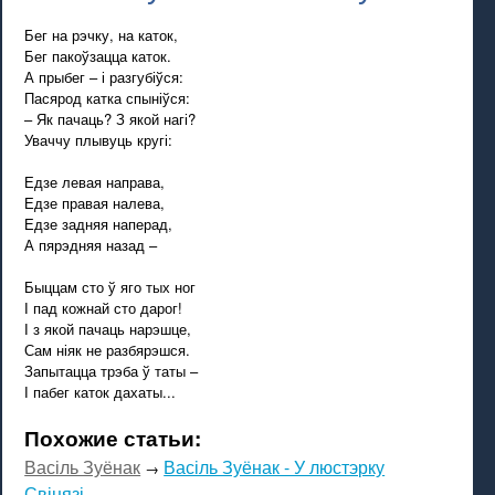
Бег на рэчку, на каток,
Бег пакоўзацца каток.
А прыбег – і разгубіўся:
Пасярод катка спыніўся:
– Як пачаць? З якой нагі?
Уваччу плывуць кругі:
Едзе левая направа,
Едзе правая налева,
Едзе задняя наперад,
А пярэдняя назад –
Быццам сто ў яго тых ног
І пад кожнай сто дарог!
І з якой пачаць нарэшце,
Сам ніяк не разбярэшся.
Запытацца трэба ў таты –
І пабег каток дахаты...
Похожие статьи:
Васіль Зуёнак
Васіль Зуёнак - У люстэрку
→
Свіцязі