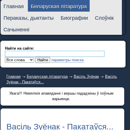
Главная
Беларуская літаратура
Пераказы, дыктанты
Биографии
Слоўнік
Сачыненні
Найти на сайте:
параметры поиска
Главная
→
Беларуская літаратура
→
Васіль Зуёнак
→
Васіль
Зуёнак - Пакатаўся...
Увага!!! Невялікія апавяданні і вершы пададзены ў поўным
варыянце.
Васіль Зуёнак - Пакатаўся...