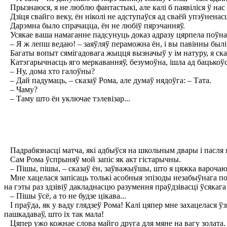
Прызнаюся, я не люблю фантастыкі, але калі б паявіліся ў нас кн
Дзіця свайго веку, ён ніколі не адступаўся ад сваёй упэўненасц
Дарэмна было спрачацца, ён не любіў пярэчанняў.
Усякае ваша намаганне падсунуць доказ адразу цярпела поўна
– Я ж лепш ведаю! – заяўляў пераможна ён, і вы павінны был
Багаты вопыт сямігадовага жыцця вызначыў у ім натуру, я сказ
Катэгарычнасць яго меркаванняў, безумоўна, ішла ад бацькоўска
– Ну, дома хто галоўны?
– Дай падумаць, – сказаў Рома, але думаў нядоўга: – Тата.
– Чаму?
– Таму што ён уключае тэлевізар...
Падрабязнасці матча, які адбыўся на школьным двары і пасля я
Сам Рома ўспрыняў мой запіс як акт гістарычны.
– Пішы, пішы, – сказаў ён, заўважыўшы, што я цяжка варочаю 
Мне хацелася запісаць толькі асобныя эпізоды незабыўнага подз
на гэты раз здзівіў дакладнасцю разумення праўдзівасці ўсякага 
– Пішы ўсё, а то не будзе цікава...
I праўда, як у ваду глядзеў Рома! Калі цяпер мне захацелася ў
пашкадаваў, што іх так мала!
Цяпер ужо кожнае слова майго друга для мяне на вагу золата.