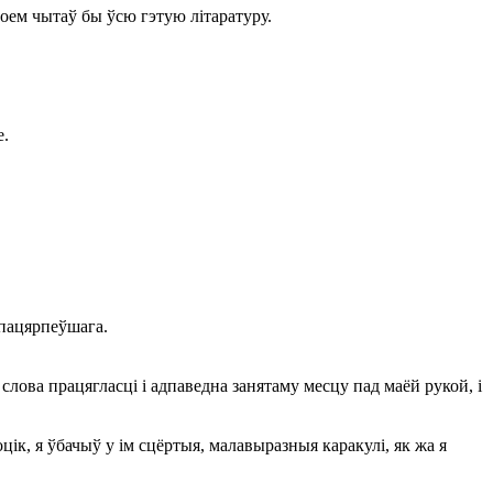
апоем чытаў бы ўсю гэтую літаратуру.
е.
 пацярпеўшага.
слова працягласці і адпаведна занятаму месцу пад маёй рукой, і
цік, я ўбачыў у ім сцёртыя, малавыразныя каракулі, як жа я