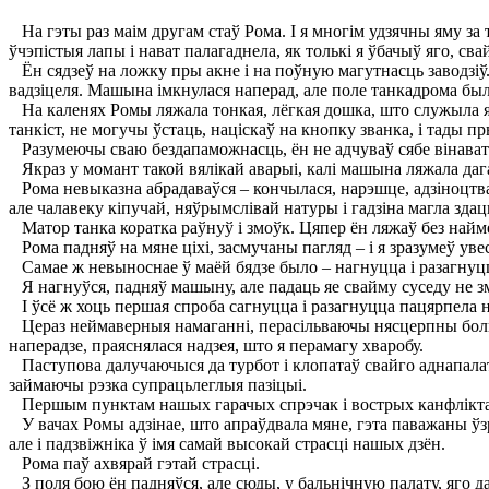
На гэты раз маім другам стаў Рома. I я многім удзячны яму за то
ўчэпістыя лапы і нават палагаднела, як толькі я ўбачыў яго, свай
Ён сядзеў на ложку пры акне і на поўную магутнасць заводзіў..
вадзіцеля. Машына імкнулася наперад, але поле танкадрома бы
На каленях Ромы ляжала тонкая, лёгкая дошка, што служыла яму
танкіст, не могучы ўстаць, націскаў на кнопку званка, і тады п
Разумеючы сваю бездапаможнасць, ён не адчуваў сябе вінава
Якраз у момант такой вялікай аварыі, калі машына ляжала дагар
Рома невыказна абрадаваўся – кончылася, нарэшце, адзіноцтва! 
але чалавеку кіпучай, няўрымслівай натуры і гадзіна магла зда
Матор танка коратка раўнуў і змоўк. Цяпер ён ляжаў без на
Рома падняў на мяне ціхі, засмучаны пагляд – і я зразумеў уве
Самае ж невыноснае ў маёй бядзе было – нагнуцца і разагнуцца
Я нагнуўся, падняў машыну, але падаць яе свайму суседу не змо
I ўсё ж хоць першая спроба сагнуцца і разагнуцца пацярпела н
Цераз неймаверныя намаганні, перасільваючы нясцерпны боль, чы
наперадзе, праяснялася надзея, што я перамагу хваробу.
Паступова далучаючыся да турбот і клопатаў свайго аднапалатнік
займаючы рэзка супрацьлеглыя пазіцыі.
Першым пунктам нашых гарачых спрэчак і вострых канфліктаў
У вачах Ромы адзінае, што апраўдвала мяне, гэта паважаны ўзрос
але і падзвіжніка ў імя самай высокай страсці нашых дзён.
Рома паў ахвярай гэтай страсці.
З поля бою ён падняўся, але сюды, у бальнічную палату, яго да