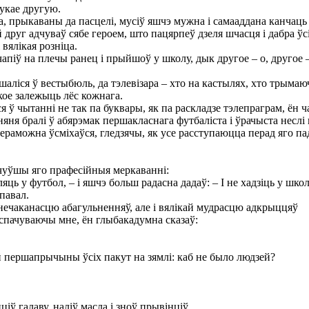
укае другую.
а, прыкаваны да пасцелі, мусіў яшчэ мужна і самааддана канчаць
друг адчуваў сябе героем, што пацярпеў дзеля шчасця і дабра ўсі
вялікая розніца.
піў на плечы ранец і прыйшоў у школу, дык другое – о, другое 
аліся ў вестыбюль, да тэлевізара – хто на кастылях, хто трымаю
кое залежыць лёс кожнага.
 чытанні не так па буквары, як па раскладзе тэлепраграм, ён чак
няня бралі ў абярэмак першакласнага футбаліста і ўрачыста неслі н
аможна ўсміхаўся, гледзячы, як усе расступаюцца перад яго пад
ачуўшы яго прафесійныя меркаванні:
яць у футбол, – і яшчэ больш радасна дадаў: – I не хадзіць у шко
павал.
нечаканасцю абагульненняў, але і вялікай мудрасцю адкрыццяў
спачуваючы мне, ён глыбакадумна сказаў:
 першапрычыны ўсіх пакут на зямлі: каб не было людзей?
іў галаву, наліў масла і зноў прывінціў.