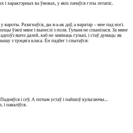
 і характэрных ва ўмовах, у якіх пачаўся гэты летапіс.
вароты. Разагнаўся, ды я-а-ак даў, а варатар – мне пад ногі.
опцы ўзялі мяне і вынеслі з поля. Гульня не спынілася. За мяне
 адпоўз яшчэ далей, каб не замінаць гульні, і стаў думаць: як
рышу з трэцяга класа. Ён падбег і спытаўся:
Падняўся і сеў. А потым устаў і пайшоў кульгаючы...
 і паваліўся.