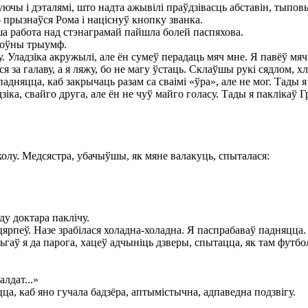
чы і дэталямі, што надта ажывілі праўдзівасць абставін, тыповых
– прызнаўся Рома і націснуў кнопку званка.
ша работа над стэнаграмай пайшла болей паспяхова.
поўны трыумф.
Уладзіка акружылі, але ён сумеў перадаць мяч мне. Я павёў мяч у 
я за галаву, а я ляжу, бо не магу ўстаць. Склаўшы рукі сядлом, хл
 падняцца, каб закрычаць разам са сваімі «ўра», але не мог. Тады я
іка, свайго друга, але ён не чуў майго голасу. Тады я паклікаў Г
колу. Медсястра, убачыўшы, як мяне валакуць, спыталася:
ду доктара паклічу.
рпеў. Назе зрабілася холадна-холадна. Я паспрабаваў падняцца. 
ьгаў я да парога, хацеў адчыніць дзверы, спытацца, як там футбол,
алдат...»
, каб яно гучала бадзёра, аптымістычна, адпаведна подзвігу.