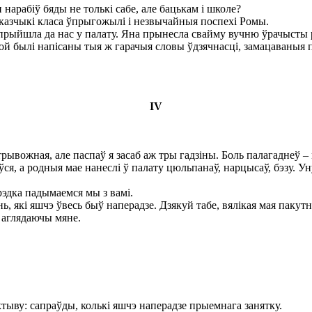
нарабіў бяды не толькі сабе, але бацькам і школе?
азчыкі класа ўпрыгожылі і незвычайныя поспехі Ромы.
 прыйшла да нас у палату. Яна прынесла свайму вучню ўрачысты р
якой былі напісаны тыя ж гарачыя словы ўдзячнасці, замацаваныя 
IV
рывожная, але паспаў я засаб аж тры гадзіны. Боль палагаднеў 
ўся, а родныя мае нанеслі ў палату цюльпанаў, нарцысаў, бэзу. У
рэдка падымаемся мы з вамі.
ь, які яшчэ ўвесь быў наперадзе. Дзякуй табе, вялікая мая пакутн
 аглядаючы мяне.
тыву: сапраўды, колькі яшчэ наперадзе прыемнага занятку.