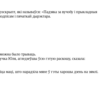
эскрыпт, які называўся: «Падзяка за вучобу і прыкладныя
подпісам і пячаткай дырэктара.
– можна было трываць.
нучка Юля, агледзеўшы ўсю гэтую раскошу, сказала:
іца маці, што нарадзіла мяне ў гэты харошы дзень на зямлі.