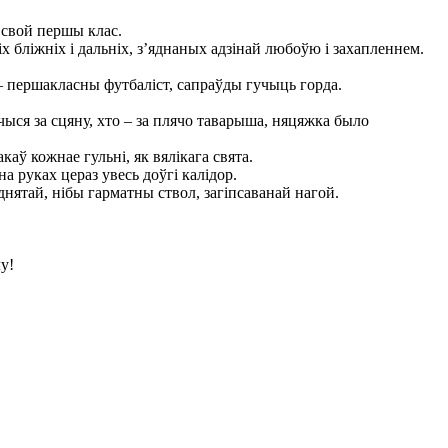
 свой першы клас.
х бліжніх і дальніх, з’яднаных адзінай любоўю і захапленнем.
– першакласны футбаліст, сапраўды гучыць горда.
чыся за сцяну, хто – за плячо таварыша, няцяжка было
аў кожнае гульні, як вялікага свята.
а руках цераз увесь доўгі калідор.
нятай, нібы гарматны ствол, загіпсаванай нагой.
лу!