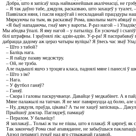
Добра, што я запісаў хоць найважнейшыя акалічнасці, не грэбую
– Я так даўно табе, дзядуля, расказваю, што захацеў у туалет, 
Паявілася няня, і пасля нядоўгай і нескладанай працэдуры на
Мяркуючы па тым, як расказваў Рома, школьны матч абяцаў 
«Я быў нападаючы, гнаў мяч у вароты. Р-раз нагой – і Уладзіку. 
Мы абодва ўпалі. Я яму нагой – у патыліцу. Ён ускочыў і схапіўс
білі штрафны. I зраўнялі лік: адзін-адзін. У-р-ра! Я паспрабаваў
дабрацца дадому аж цераз чатыры вуліцы? Я ўвесь час зваў Уладз
– Што з табой?
– Баліць нага.
– Я пайду пазаву медсястру.
– Ой, не трэба.
Але падышлі яшчэ з трэцяга класа, паднялі мяне і панеслі ў ш
– Што з ім?
– Нага.
– У футбол ганяў?
– Ганяў.
– Скора і галовы паскручваеце. Давайце ў медкабінет. А я пай
Мяне палажылі на тапчан. Я не мог павярнуцца ад болю, але ця
– Ну, дзядуля, праўда, цікава? А ты не хацеў запісваць... Дакул
Прыйшоў доктар. Паглядзеў, памацаў
– Пералом. У бальніцу!
Я заплакаў... Толькі ж ты не пішы, што я плакаў. Я цярпеў, як с
Так закончыў Рома сваё апавяданне, не забыўшыся паклапаціцца
Арэол перамогі лунаў над яго стрыжанай галавой.