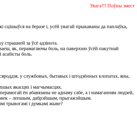
Увага!!! Поўны змест
кі сцішыўся на беразе і, усёй увагай прыкаваны да паплаўка,
у страшней за ўсё адзінота.
аеш, як, перамагаючы боль, на паверхню ўсёй пакутнай
 асабісты боль.
асяроддзя, у службовых, бытавых і штодзённых клопатах, яны,
йлепшых якасцях і магчымасцях.
перамогай ён абавязаны не аднаму сабе, а і намаганням людзей,
 чалавек – лепшым, дабрэйшым, прыгажэйшым.
кімі трывогамі і думкамі жыве?