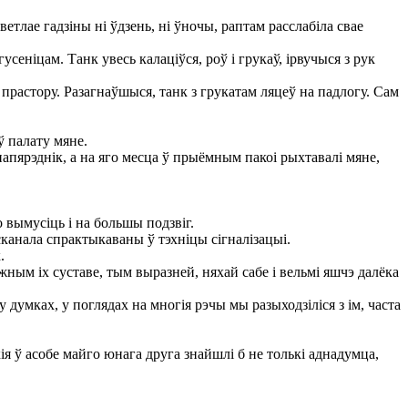
ветлае гадзіны ні ўдзень, ні ўночы, раптам расслабіла свае
еніцам. Танк увесь калаціўся, роў і грукаў, ірвучыся з рук
прастору. Разагнаўшыся, танк з грукатам ляцеў на падлогу. Сам
ў палату мяне.
апярэднік, а на яго месца ў прыёмным пакоі рыхтавалі мяне,
 вымусіць і на большы подзвіг.
сканала спрактыкаваны ў тэхніцы сігналізацыі.
.
ным іх суставе, тым выразней, няхай сабе і вельмі яшчэ далёка
 думках, у поглядах на многія рэчы мы разыходзіліся з ім, часта
ія ў асобе майго юнага друга знайшлі б не толькі аднадумца,