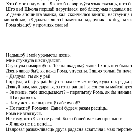
Хто б мог падумаць і ў каго б павярнуўся язык сказаць, што ён 
Што вы! Школа першай парупілася, каб бліскучыя гадавыя пак
У дзень апошняга званка, калі скончыліся заняткі, настаўніца
паводзіны», а ў дадатак яшчэ і памятны падарунак – кнігу, на 
Рома зіхацеў у промнях славы!
Надышоў і мой урачысты дзень.
Мне стукнула шэсцьдзясят.
Стукнула памяркоўна. Лёс пашкадаваў мяне. I хоць ноч была т
Дзень якраз быў, як кажа Рома, упускны. I яшчэ толькі ён пача
– Дзядуля, ты як у раі!
I праўда, я быў у раі. Быў на тым сёмым небе, куды так рэдка-
Дзякуй вам, мае дарагія, за гэты ранак і за сонечны майскі дзен
– Значыць, табе шэсцьдзясят? – перапытаў Рома. як бы нанава
– Шэсцьдзясят.
– Чаму ж ты не вырасціў сабе вусоў?
– Не паспеў, Ромачка. Давай будзем разам расціць...
Рома не згадзіўся.
Не таму, што ў яго не раслі. Была болей важкая прычына:
– Я яшчэ не на пенсіі...
Цвярозая разважлівасць друга радасна асвятліла і маю перспек