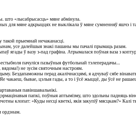
вы. што «лысабрысасць» мяне абмінула.
 для мяне адкрыццях не выклікала ў мяне сумненняў яшчэ і там
у такой прыемнай нечаканасці.
 чынам, усе далейшыя знакі пашаны мы пачалі прымаць разам.
ягады ў вазу з-пад графіна. Атрымалася поўная ваза з коптурам.
вестыбюля пачуліся пазыўныя футбольнай тэлеперадачы...
, вядома!) не зусім святочным настроям.
ыму. Бездапаможны перад акалічнасцямі, я адчуваў сябе вінаватым
. Яе чакаеш, бывае, цэлыя гады, а то і ўсё жыццё, ды ўсё не рашае
артаваныя павіншавальнікі.
эрмацінавыя папкі, поўныя аптымізму, што здольны падняць віно
шчотны клопат: «Куды несці кветкі, якія закупіў мясцкам?» Калі 
м ордэнам.