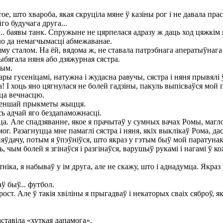
е, што хвароба, якая скруціла мяне ў казіны рог і не давала прас
го будучага друга...
. баявы танк. Спружыне не цярпелася адразу ж даць ход цяжкім гус
ло да немагчымасці абмежаванае.
 сталом. На ёй, вядома ж, не ставала патрэбнага аператыўнага 
рыбягала няня або дзяжурная сястра.
тым.
ы гусеніцамі, натужна і жудасна равучы, сястра і няня прывялі 
I хоць яно цягнулася не болей гадзіны, пакуль выпісваўся мой п
цца вечнасцю.
йменшай прыкметы жыцця.
сь адчай яго бездапаможнасці.
. Але спадзяванне, якое я прачытаў у сумных вачах Ромы, магло
г. Разагнуцца мне памаглі сястра і няня, якіх выклікаў Рома, да
яўдачу, потым я ўпэўніўся, што якраз у гэтым быў мой паратунак
м болей я згінаўся і разгінаўся, варушыў рукамі і нагамі ў кож
а, я набываў у ім друга, але не скажу, што і аднадумца. Якраз у
 быў... футбол.
т. Але ў такія хвіліны я прыгадваў і некаторых сваіх сяброў, як
ставіла «хуткая дапамога».