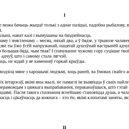
І
е можа бачыць жыццё толькі з аднае пазіцыі, падобна рыбалову, я
й.
плыні, нават калі і вымушаны на бяздзейнасць.
 і знясіленаму – месяц, няхай два, а ў бядзе, у трывозе чалавек
дзве ты ўжо ўсёй напружанай, нацятай душэўнай вастрынёй адчув
чэ большая бяда, чым твая? I спачуванне чужому гору суцішае твой
дчуў, што і самому стала лягчэй.
ць, не кідай у яе каменняў горкай крыўды.
одзіла мяне з харошымі людзьмі, хоць раней, ва ўмовах свайго 
а іх інтарэсаў, якімі яны жылі, не памаглі ім выявіцца ў сваіх на
 пераможцам з цяжкага выпрабавання, пераканаўшыся, што гэтай 
пачуццямі. Пасля такога спазнання яснейшаю становіцца душа, а
асць і цікаўнасць да кожнага – хто ён, якімі клопатамі заняты, я
ІІ