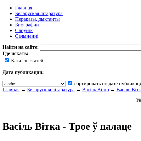
Главная
Беларуская літаратура
Пераказы, дыктанты
Биографии
Слоўнік
Сачыненні
Найти на сайте:
Где искать:
Каталог статей
Дата публикации:
сортировать по дате публикац
Главная
→
Беларуская літаратура
→
Васіль Вітка
→
Васіль Вітк
Ув
Васіль Вітка - Трое ў палаце