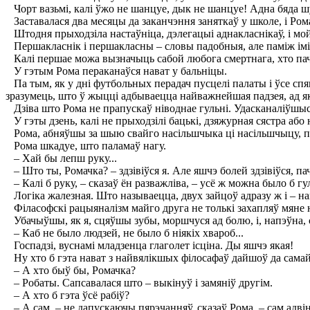
Чорт вазьмі, калі ўжо не шанцуе, дык не шанцуе! Адна бяда ш
Заставалася два месяцы да заканчэння заняткаў у школе, і Ром
Штодня прыходзіла настаўніца, дэлегацыі аднакласнікаў, і мой 
Першакласнік і першакласны – словы падобныя, але паміж імі 
Калі першае можа вызначыць сабой любога смертнага, хто пача
У гэтым Рома пераканаўся нават у бальніцы.
Па тым, як у дні футбольных перадач пусцелі палаты і ўсе спяш
зразумець, што ў жыцці адбываецца найважнейшая падзея, ад я
Дзіва што Рома не прапускаў ніводнае гульні. Удасканаліўшыся ў
У гэты дзень, калі не прыходзілі бацькі, дзяжурная сястра або 
Рома, абняўшы за шыю свайго насільшчыка ці насільшчыцу, пер
Рома шкадуе, што паламаў нагу.
– Хай бы лепш руку...
– Што ты, Ромачка? – здзівіўся я. Але яшчэ болей здзівіўся, п
– Калі б руку, – сказаў ён разважліва, – усё ж можна было б гул
Логіка жалезная. Што называецца, двух зайцоў адразу ж і – на
Філасофскі рацыяналізм майго друга не толькі захапляў мяне 
Убачыўшы, як я, сцяўшы зубы, моршчуся ад болю, і, напэўна, 
– Каб не было людзей, не было б ніякіх хвароб...
Госпадзі, вуснамі младзенца глаголет ісціна. Ды яшчэ якая!
Ну хто б гэта нават з найвялікшых філосафаў дайшоў да самай
– А хто быў бы, Ромачка?
– Робаты. Сапсавалася што – выкінуў і замяніў другім.
– А хто б гэта ўсё рабіў?
– А сам, – не дапускаючы пярэчанняў, сказаў Рома, – сам адвінц