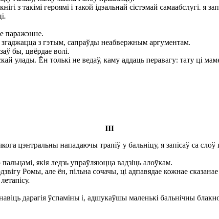
ігі з такімі героямі і такой ідэальнай сістэмай самаабслугі. я з
і.
е паражэнне.
і згаджацца з гэтым, сапраўды неабвержным аргументам.
аў бы, цвёрдае волі.
й улады. Ён толькі не ведаў, каму аддаць перавагу: тату ці мам
III
кога цэнтральны нападаючы трапіў у бальніцу, я запісаў са слоў
пальцамі, якія ледзь упраўляюцца вадзіць алоўкам.
вігу Ромы, але ён, пільна сочачы, ці адпавядае кожнае сказанае 
летапісу.
знавіць дарагія ўспаміны і, адшукаўшы маленькі бальнічны блакно