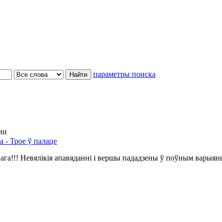
параметры поиска
ии
а - Трое ў палаце
ага!!! Невялікія апавяданні і вершы пададзены ў поўным варыян