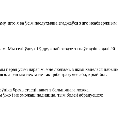
у, што я ва ўсім паслухмяна згаджаўся з яго неабвержным
 Мы селі ўдвух і ў дружнай згодзе за паўгадзіны далі ёй
 перад усімі дарагімі мне людзьмі, з якімі хацелася пабыць
шся: а раптам нехта не так цябе зразумее або, крый бог,
ўніка ўрачыстасці нават з бальнічнага ложка.
ты ўжо і не зможаш падняцца, тым болей абрадуешся: