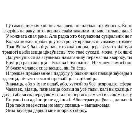
I ў самыя цяжкія хвіліны чалавека не пакідае цікаўнасць. Ён н
глядзіць на раку, што, верная сваім законам, плыве і плыве дале
У кожнага свая рака. Але рэдка хто безуважны сузіральнік яе 
Колькі можна прабыць у настроі сузіральнасці самаму стомленаму
Трапіўшы ў бальніцу нават цяжка хворы, цераз якую хвіліну-
трывогі выбіваецца цікаўнасць: хто твае суседзі, можа, у іх яш
Далучыўшыся да агульных намаганняў перамагчы хваробу, ты а
Бруіцца рака жыцця – імкліва і няспынна. Не маючы змогі плы
У бядзе чалавек спазнаецца, які ён ёсць.
Нярэдкае прабыванне і падоўгу ў бальнічнай палаце заўсёды зв
здаецца, нічым не маглі прывабіць і зацікавіць.
Значыць, або я іх не ведаў, або, хутчэй за ўсё, асяроддзе, сфер
Чалавек, відаць, пазнаецца больш за ўсё тады, калі выходзіць
доўг і абавязак перад якімі сталі цяпер яго самымі высокімі 
Ён ужо і на адзіноце не адзінокі. Абвастраецца ўвага, дапытлів
Пра такія знаёмствы не магу сказаць – выпадковыя.
Яны заўсёды дарылі мне добрых сяброў.