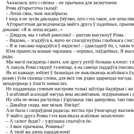
Аказалася, што і сівізна – не прычына для засмучэння.
Рома аўтарытэтна сказаў:
– Лепш сівы, чым лысабрысы.
I хоць я не зусім дакладна ўяўляю, што гэта такое, але шчаслі
Аўтарытэтная дасведчанасць майго друга ў падобных, прыемных
доказам: «Я ж лепш ведаю...»
– Дзядуля, мы з табой равеснікі! – раптам выгукнуў Рома.
– Вядома, – згадзіўся я, яшчэ не спасцігнуўшы глыбокага сэнс
– Я ж таксама нарадзіўся ў нядзелю! – удакладніў ён, і, такім
Юля прынесла кошык чарэшань – першых, паўднёвых. Я высыпаў 
рады.
Мы маглі пасядзець і яшчэ, але другу рупіў большы клопат: з 
А пакуль Рома глядзеў тэлевізар, я на самоце паддаўся (часова
Як ні кажыце, юбілеі ў бальніцах не выклікаюць асаблівага ўзд
разам і ўсім сказаць словы, для якіх так рэдка здараецца нагода
западозрыць у благіх намыслах.
Не паддаюцца сумным настроям толькі заўсёды бадзёрыя і заг
З асаблівай асалодай нясуць яны аксамітавыя, ледэрынавыя і д
Ну хіба не можа расчуліць і ўзрушыць такі даверлівы, такі пя
– Давайце сюды, мае мілыя. Нясіце!
Але была і сапраўдная радасць: вестка пра ўзнагароду высокі
У майго друга Ромы гэта выклікала асаблівае захапленне:
– А салют будзе? – узрушана спытаўся ён.
– З якое прычыны, Ромачка?
– А твой жа дзень нараджэння!