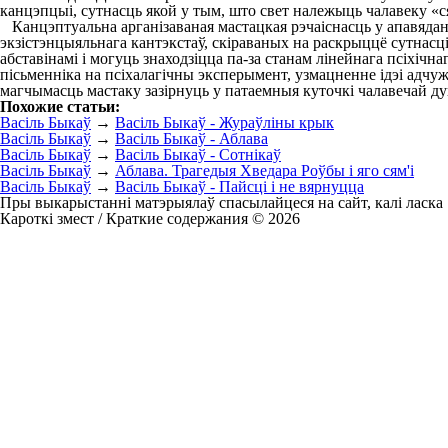
канцэпцыі, сутнасць якой у тым, што свет належыць чалавеку «с
Канцэптуальна арганізаваная мастацкая рэчаіснасць у апавяданн
экзістэнцыяльнага кантэкстаў, скіраваных на раскрыццё сутнасц
абставінамі і могуць знаходзіцца па-за станам лінейнага псіхі
пісьменніка на псіхалагічны эксперымент, узмацненне ідэі адчу
магчымасць мастаку зазірнуць у патаемныя куточкі чалавечай ду
Похожие статьи:
Васіль Быкаў
→
Васіль Быкаў - Жураўліны крык
Васіль Быкаў
→
Васіль Быкаў - Аблава
Васіль Быкаў
→
Васіль Быкаў - Сотнікаў
Васіль Быкаў
→
Аблава. Трагедыя Хведара Роўбы і яго сям'і
Васіль Быкаў
→
Васіль Быкаў - Пайсці і не вярнуцца
Пры выкарыстанні матэрыялаў спасылайцеся на сайт, калі ласка
Кароткі змест / Краткие содержания © 2026