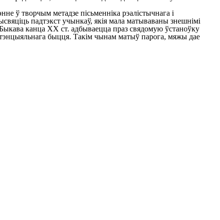
нне ў творчым метадзе пісьменніка рэалістычнага і
высвяціць падтэкст учынкаў, якія мала матываваны знешнімі
В. Быкава канца XX ст. адбываецца праз свядомую ўстаноўку
істэнцыяльнага быцця. Такім чынам матыў парога, мяжы дае