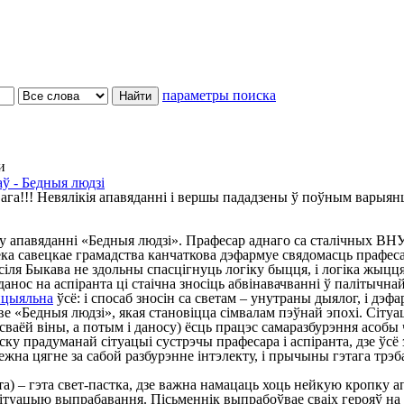
параметры поиска
и
ў - Бедныя людзі
ага!!! Невялікія апавяданні і вершы пададзены ў поўным варыян
у апавяданні «Бедныя людзі». Прафесар аднаго са сталічных ВНУ 
ка савецкае грамадства канчаткова дэфармуе свядомасць прафесар
асіля Быкава не здольны спасцігнуць логіку быцця, і логіка жыцця
ос на аспіранта ці стаічна зносіць абвінавачванні ў палітычнай
нцыяльна
ўсё: і спосаб зносін са светам – унутраны дыялог, і дэфа
азве «Бедныя людзі», якая становіцца сімвалам пэўнай эпохі. Сіт
сваёй віны, а потым і даносу) ёсць працэс самаразбурэння асобы
прадуманай сітуацыі сустрэчы прафесара і аспіранта, дзе ўсё за
жна цягне за сабой разбурэнне інтэлекту, і прычыны гэтага трэба
) – гэта свет-пастка, дзе важна намацаць хоць нейкую кропку ап
ітуацыю выпрабавання. Пісьменнік выпрабоўвае сваіх герояў на 