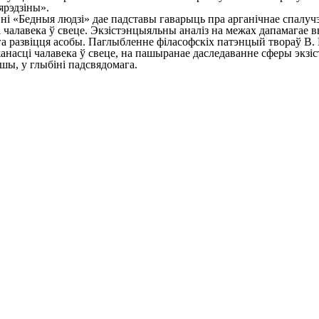
ярэдзіны».
і «Бедныя людзі» дае падставы гаварыць пра арганічнае спалучэ
і чалавека ў свеце. Экзістэнцыяльны аналіз на межах дапамагае 
чнага развіцця асобы. Паглыбленне філасофскіх патэнцый твораў 
жанасці чалавека ў свеце, на пашыранае даследаванне сферы экз
шы, у глыбіні падсвядомага.