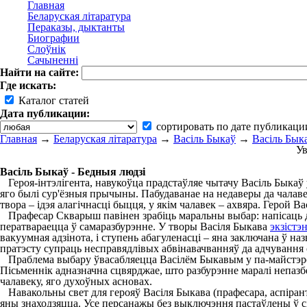
Главная
Беларуская літаратура
Пераказы, дыктанты
Биографии
Слоўнік
Сачыненні
Найти на сайте:
Где искать:
Каталог статей
Дата публикации:
сортировать по дате публикаци
Главная
→
Беларуская літаратура
→
Васіль Быкаў
→
Васіль Быка
Ув
Васіль Быкаў - Бедныя людзі
Героя-інтэлігента, навукоўца прадстаўляе чытачу Васіль Быкаў 
яго былі сур'ёзныя прычыны. Пабудаванае на недаверы да чалаве
твора – ідэя алагічнасці быцця, у якім чалавек – ахвяра. Герой В
Прафесар Скварыш павінен зрабіць маральны выбар: напісаць дан
ператвараецца ў самаразбурэнне. У творы Васіля Быкава
экзістэ
вакуумная адзінота, і ступень абагуленасці – яна заключана ў н
пратэсту супраць несправядлівых абвінавачванняў да адчування 
Праблема выбару ўвасабляецца Васілём Быкавым у па-майстэрску 
Пісьменнік адназначна сцвярджае, што разбурэнне маралі непазбе
чалавеку, яго духоўных асновах.
Навакольны свет для герояў Васіля Быкава (прафесара, аспіранта
яны знаходзяцца. Усе персанажы без выключэння пастаўлены ў с