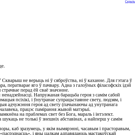
Скрыть
це.
Скварыш не верыць ні ў сяброўства, ні ў каханне. Для гэтага ў
а, ператварае яго ў пачвару. Адна з галоўных філасофскіх ідэй
 страчвае перад ёй сваё значэнне.
 ненадзейнасці. Напружаная барацьба героя з самім сабой
рмацыя псіхікі, і ўнутранае супрацьстаянне свету, людзям, і
уацыя адчужэння героя ад свету (пачынаючы ад унутранага
 чалавека, працэс памірання жывой матэрыі.
мкнёна на праблемах свет без Бога, мараль і інтэлект.
 шукаць не толькі ў знешніх абставінах, а найперш у самім
оры, каб зразумець, у якім вымярэнні, часавым і прасторавым,
«пасрэднасць», і яны цалкам адпавядаюць мастакоўскай