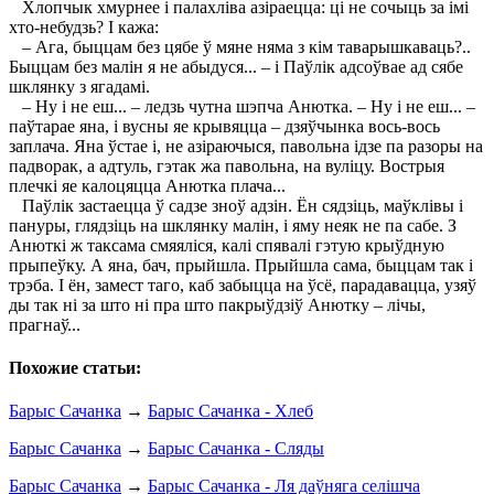
Хлопчык хмурнее і палахліва азіраецца: ці не сочыць за імі
хто-небудзь? І кажа:
– Ага, быццам без цябе ў мяне няма з кім таварышкаваць?..
Быццам без малін я не абыдуся... – і Паўлік адсоўвае ад сябе
шклянку з ягадамі.
– Ну і не еш... – ледзь чутна шэпча Анютка. – Ну і не еш... –
паўтарае яна, і вусны яе крывяцца – дзяўчынка вось-вось
заплача. Яна ўстае і, не азіраючыся, павольна ідзе па разоры на
падворак, а адтуль, гэтак жа павольна, на вуліцу. Вострыя
плечкі яе калоцяцца Анютка плача...
Паўлік застаецца ў садзе зноў адзін. Ён сядзіць, маўклівы і
пануры, глядзіць на шклянку малін, і яму неяк не па сабе. З
Анюткі ж таксама смяяліся, калі спявалі гэтую крыўдную
прыпеўку. А яна, бач, прыйшла. Прыйшла сама, быццам так і
трэба. I ён, замест таго, каб забыцца на ўсё, парадавацца, узяў
ды так ні за што ні пра што пакрыўдзіў Анютку – лічы,
прагнаў...
Похожие статьи:
Барыс Сачанка
→
Барыс Сачанка - Хлеб
Барыс Сачанка
→
Барыс Сачанка - Сляды
Барыс Сачанка
→
Барыс Сачанка - Ля даўняга селішча