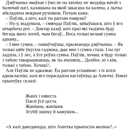
Дзяўчынка змаўкае і ўжо не на хвіліну не зводзіць вачэй з
балючай нагі, калашына на якой закасана па калена, а лытка
абкладзена мокрым ручніком. Потым кажа:
– Паўлік, а што, калі ты раптам памрэш?
– Ну-у, выдумала, – смяецца Паўлік, забыўшыся, што ў яго
шчарбаты рот. – Доктар казаў, што праз які тыдзень буду
бегаць яшчэ лепей, чым бегаў... Вось толькі вельмі сумна
аднаму...
– I мне сумна, – памаўчаўшы, прызнаецца дзяўчынка. – Як
толькі цябе ўкусіла гадзюка, дык мне і сумна стала. I на луг
хадзіла, і ў лес, а ўсе роўна сумна. Паўлік, хочаш, я буду толькі
з табою таварышкаваць, як ты ачуняеш... Далібог, ні з кім,
толькі э табою. Хочаш?..
Але Паўлік не адказвае. Ён раптам успамінае: з іх кпілі
аднакласнікі, калі яго перасадзіла настаўніца да Анюткі. Нават
прыпеўку склалі:
Жаніх і нявеста
Паелі ўсё цеста.
Жанішок, жанішок
Згубіў шапку й кажушок...
«А калі даведаюцца, што Анютка прыносіла маліны?..»