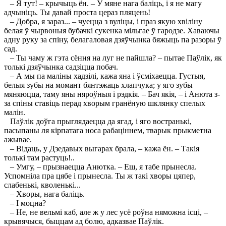
– Я тут! – крычыць ён. – У мяне нага баліць, і я не магу
адчыніць. Ты давай проста цераз пляцень!
– Добра, я зараз... – чуецца з вуліцы, і праз якую хвіліну
белая ў чырвоныя бубачкі сукенка мільгае ў гародзе. Хаваючы
адну руку за спіну, белагаловая дзяўчынка бяжыць па разоры ў
сад.
– Ты чаму ж гэта сёння на луг не пайшла? – пытае Паўлік, як
толькі дзяўчынка садзіцца побач.
– А мы па маліны хадзілі, кажа яна і ўсміхаецца. Густыя,
белыя зубы на момант бянтэжаць хлапчука; у яго зубы
мяняюцца, таму яны няроўныя і рэдкія. – Бач якія, – і Анюта з-
за спіны ставіць перад хворым гранёную шклянку спелых
малін.
Паўлік доўга прыглядаецца да ягад, і яго востранькі,
пасыпаны ля кірпатага носа рабаціннем, тварык прыкметна
ажывае.
– Відаць, у Дзедавых выгарах брала, – кажа ён. – Такія
толькі там растуць!..
– Умгу, – прызнаецца Анютка. – Еш, я табе прынесла.
Успомніла пра цябе і прынесла. Ты ж такі хворы цяпер,
слабенькі, кволенькі...
– Хворы, нага баліць.
– I моцна?
– Не, не вельмі каб, але ж у лес усё роўна няможна ісці, –
крывячыся, быццам ад болю, адказвае Паўлік.