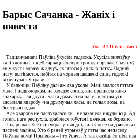
Барыс Сачанка - Жаніх і
нявеста
Увага!!! Поўны змест
Таццянчынага Паўліка ўкусіла гадзюка. Укусіла знячэўку,
калі хлопчык хацеў сарваць спелую гронку парэчак. Скокнуў
ён у куст і адразу ж адчуў, як штосьці апякло пятку. Падняў
нагу: выгінастая, пабітая на чорныя шашачкі спіна гадзюкі
віхлянулася ў траве...
У бальніцы Паўліку далі аж два ўколы. Маці здалося гэтага
мала, і надвячоркам, на захадзе сонца, яна прыцягла яшчэ
знахарку. Тая доўга і часта дзьмула на нагу і шэптам усё
адсылала хваробу «на дрымучыя лясы, на голыя лозы, на
быстрыя воды».
Але хвароба не паслухалася яе – не захацела нікуды ісці. Ад
гэтага нага распухла, зрабілася тоўстая і цяжкая, як бервяно.
І здарылася ўсё гэта якраз у тыя дні, калі ў лесе на дзялянках
паспелі маліны, Хто б раней утрымаў у гэты час непаседу
Паўліка дома! Прывяжы – і то ўцячэ. А так сядзіць ён ціха над