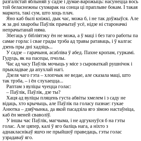
разгалістай яблыняй у садзе і думае-варожыць: насунецца вось
той беласнежны сухмарак на сонца ці праплыве бокам. I такая
маркота, такі сум, што хоць плач.
Яно каб былі кніжкі, дык час, можа б, і не так доўжыўся. Але
ж за дні хваробы Паўлік прачытаў усё, нідзе ні староначкі
непрачытанай няма.
Збегаць у бібліятэку ён не можа, а ў маці і без таго работы па
самае горла: і свае грады трэба ад травы ратаваць, і ў калгас
дзень пры дні хадзіць...
У садзе – гарачыня, асабліва ў абед. Пахне кропам, гуркамі.
Гудуць, як на пасецы, пчолы.
Час ад часу Паўлік мочыць у місе з сыроваткай рушнічок і
прыкладвае да апухлай нагі.
Дзеля чаго гэта – хлопчык не ведае, але сказала маці, што
так трэба, – і ён слухаецца...
Раптам з вуліцы чуецца голас:
– Паўлік, Паўлік, дзе ты?
Хаця ад вуліцы пляцень густа абвіты хмелем і з саду не
відаць, хто крычыць, але Паўлік па голасу пазнае: гукае
Анютка – дзяўчынка, да якой пасадзіла яго зімою настаўніца,
каб ён меней сваволіў.
У іншы час Паўлік, магчыма, і не адгукнуўся б на гэты
голас. Але цяпер, калі ў яго баліць нага, а ніхто з
аднакласнікаў яшчэ не прыйшоў праведаць, гэты голас
узрадаваў яго.