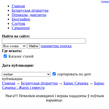
Скрыть
Главная
Беларуская літаратура
Пераказы, дыктанты
Биографии
Слоўнік
Сачыненні
Найти на сайте:
параметры поиска
Где искать:
Каталог статей
Дата публикации:
сортировать по дате
публикации
Главная
→
Беларуская літаратура
→
Барыс Сачанка
→
Барыс
Сачанка - Жаніх і нявеста
Увага!!! Невялікія апавяданні і вершы пададзены ў поўным
варыянце.