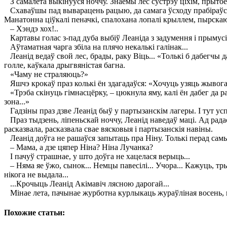
З самалёта выкінуўся ноччу. Знаёмы лес сустрэў ціхім, прыт
Схаваўшы пад выварацень рацыю, да самага ўсходу прабіраўся да
Манатонна ціўкалі пеначкі, спалохана лопалі крыллем, пырскаюч
– Хэндэ хох!..
Картавы голас з-пад дуба выбіў Леаніда з задумення і прымус
Аўтаматная чарга збіла на плячо некалькі галінак...
Леанід ведаў свой лес, брады, раку Віць... «Толькі б дабегчы да 
голле, каўкала дрыгвяністая багна.
«Чаму не страляюць?»
Яшчэ крокаў праз колькі ён здагадаўся: «Хочуць узяць жывога
«Трэба скінуць гімнасцёрку, – цюкнула яму, калі ён дабег да р
зона...»
Гадзіны праз дзве Леанід быў у партызанскім лагеры. І тут успо
Праз тыдзень, ліпеньскай ноччу, Леанід наведаў маці. Ад радасці
расказвала, расказвала свае вясковыя і партызанскія навіны.
Леанід доўга не рашаўся запытаць пра Ніну. Толькі перад самы
– Мама, а дзе цяпер Ніна? Ніна Лучанка?
І пачуў страшнае, у што доўга не хацелася верыць...
– Няма яе ўжо, сынок... Немцы павесілі... Учора... Кажуць, тр
нікога не выдала...
...Крочыць Леанід Акімавіч лясною дарогай...
Мінае лета, пачынае журботна курлыкаць жураўліная восень, пасля
Похожие статьи: