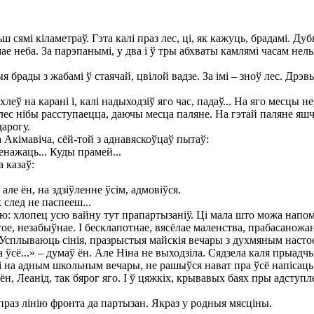
ямі кіламетраў. Гэта калі праз лес, ці, як кажуць, брадамі. Дуб
мае неба. За парэпанымі, у два і ў тры абхваты камлямі часам не
брады з жабамі ў стаячай, цвілой вадзе. За імі – зноў лес. Дрэвы
ухлеў на карані і, калі надыходзіў яго час, падаў... На яго месц
с нібы расступаецца, даючы месца паляне. На гэтай паляне яшчэ 
арогу.
 Акімавіча, сёй-той з аднавяскоўцаў пытаў:
енажаць... Куды прамей...
 казаў:
ле ён, на здзіўленне ўсім, адмовіўся.
 след не паспееш...
: хлопец усю вайну тут прапартызаніў. Ці мала што можа напомн
ое, незабыўнае. І бесклапотнае, вясёлае маленства, прабасаножана
. Усплываюць сінія, празрыстыя майскія вечары з духмяным настое
а ўсё...» – думаў ён. Але Ніна не выходзіла. Сядзела каля прыадч
ні на адным школьным вечары, не рашыўся нават пра ўсё напісаць. 
А ён, Леанід, так бярог яго. І ў цяжкіх, крывавых баях пры адступл
праз лінію фронта да партызан. Якраз у родныя мясціны.