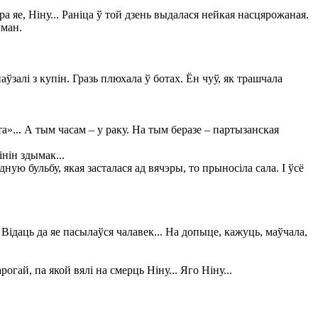
 яе, Ніну... Раніца ў той дзень выдалася нейкая насцярожаная.
уман.
паўзалі з купін. Гразь плюхала ў ботах. Ён чуў, як трашчала
а»... А тым часам – у раку. На тым беразе – партызанская
нін здымак...
ную бульбу, якая засталася ад вячэры, то прыносіла сала. І ўсё
Відаць да яе пасылаўся чалавек... На допыце, кажуць, маўчала,
гай, па якой вялі на смерць Ніну... Яго Ніну...