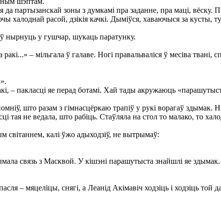
оеным шэптам.
 партызанскай зоны з думкамі пра заданне, пра маці, вёску. Пра
ы халоднай расой, дзікія качкі. Дыміўся, хаваючыся за кусты, т
іў нырнуць у гушчар, шукаць паратунку.
ракі...» – мільгала ў галаве. Ногі правальваліся ў месіва твані, с
».
акі, – пакласці яе перад ботамі. Хай тады акружаюць «парашутыст
мніў, што разам з гімнасцёркаю трапіў у рукі ворагаў здымак. Ні
 тая не ведала, што рабіць. Стаўляла на стол то малако, то халод
м світаннем, калі ўжо адыходзіў, не вытрымаў:
ымала связь з Масквой. У кішэні парашутыста знайшлі яе здымак. 
 – мяцеліцы, снягі, а Леанід Акімавіч ходзіць і ходзіць той даро