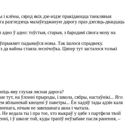
ы і клёны, сярод якіх дзе-нідзе пракідаюцца танклявыя
льга разгледзець малаўезджаную дарогу праз дзесяць-дваццаць
 адно ў адно: тоўстыя, старыя, з бародамі сівога моху на
ы неўпрыкмет падымаўся новы. Так ішлося спрадвеку.
да вайны стаяла леснічоўка. Цяпер тут засталося толькі
іць яму глухая лясная дарога?
е тут, на ўлонні прыроды, і школа, сябры, настаўнікі... Яго
м яблыневай квецені ў паветры... Ён хадзіў тады адзін каля
ыненага, нічым не завешанага акна і чытала.
Не ведала ты і пра тое, хто выкраў у цябе з партфеля твой
енні, і ў школе той, куды трапіў неўзабаве пасля ранення, –