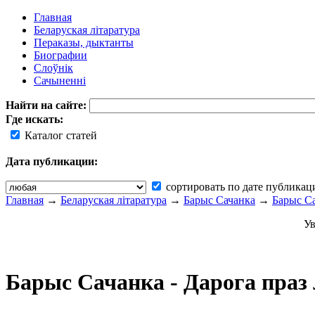
Главная
Беларуская літаратура
Пераказы, дыктанты
Биографии
Слоўнік
Сачыненні
Найти на сайте:
Где искать:
Каталог статей
Дата публикации:
сортировать по дате публикац
Главная
→
Беларуская літаратура
→
Барыс Сачанка
→
Барыс Са
Ув
Барыс Сачанка - Дарога праз 