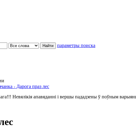
параметры поиска
ии
чанка - Дарога праз лес
ага!!! Невялікія апавяданні і вершы пададзены ў поўным варыян
лес