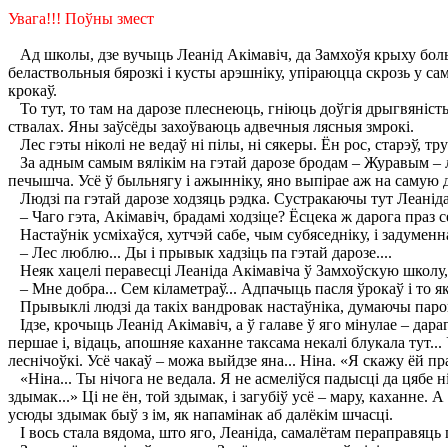
Увага!!! Поўны змест
Ад школы, дзе вучыць Леанід Акімавіч, да Замхоўя крыху больш с
беластвольныя бярозкі і кусты арэшніку, упіраюцца скрозь у са
крокаў.
То тут, то там на дарозе плеснеюць, гніюць доўгія дрыгвяністыя 
ствалах. Яны заўсёды захоўваюць адвечныя лясныя змрокі.
Лес гэты ніколі не ведаў ні пілы, ні сякеры. Ён рос, старэў, тр
За адным самым вялікім на гэтай дарозе бродам – Журавым – ле
печышча. Усё ў быльнягу і ажынніку, яно выпірае аж на самую д
Людзі па гэтай дарозе ходзяць рэдка. Сустракаючы тут Леаніда
– Чаго гэта, Акімавіч, брадамі ходзіце? Ёсцека ж дарога праз с
Настаўнік усміхаўся, хутчэй сабе, чым субяседніку, і задуменна
– Лес люблю... Ды і прывык хадзіць па гэтай дарозе....
Неяк хацелі перавесці Леаніда Акімавіча ў Замхоўскую школу, а
– Мне добра... Сем кіламетраў... Адпачыць пасля ўрокаў і то як
Прывыклі людзі да такіх вандровак настаўніка, думаючы парою
Ідзе, крочыць Леанід Акімавіч, а ў галаве ў яго мінулае – дараг
першае і, відаць, апошняе каханне таксама некалі блукала тут..
леснічоўкі. Усё чакаў – можа выйдзе яна... Ніна. «Я скажу ёй пр
«Ніна... Ты нічога не ведала. Я не асмеліўся падысці да цябе 
здымак...» Ці не ён, той здымак, і загубіў усё – мару, каханне. 
усюды здымак быў з ім, як напамінак аб далёкім шчасці.
І вось стала вядома, што яго, Леаніда, самалётам пераправяць 