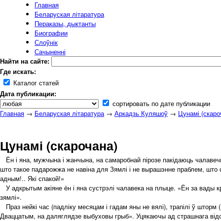
Главная
Беларуская літаратура
Пераказы, дыктанты
Биографии
Слоўнік
Сачыненні
Найти на сайте:
Где искать:
Каталог статей
Дата публикации:
сортировать по дате публикации
Главная
→
Беларуская літаратура
→
Аркадзь Куляшоў
→
Цунамі (скаро
Цунамі (скарочана)
Ён і яна, мужчына і жанчына, на самаробнай пірозе пакідаюць чалавечы
што такое падарожжа не навіна для Зямлі і не вырашэнне праблем, што 
адным!.. Які спакой!»
У адкрытым акіяне ён і яна сустрэлі чалавека на плыце. «Ён за вады кр
зямлі».
Праз нейкі час (падліку месяцам і гадам яны не вялі), трапілі ў шторм
Дваццатым, на даляглядзе выбуховы грыб». Уцякаючы ад страшнага відовіш