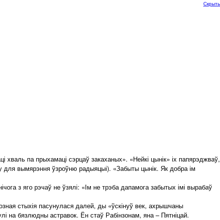
Скрыть
і хваль па прыхамаці сэрцаў закаханых». «Нейкі цынік» іх папярэджваў,
ду для вымярэння ўзроўню радыяцыі). «Забыты цынік. Як добра ім
чога з яго рэчаў не ўзялі: «Ім не трэба дапамога забытых імі вырабаў
Грозная стыхія пасунулася далей, ды «ўскінуў век, ахрышчаны
улі на бязлюдны астравок. Ён стаў Рабінзонам, яна – Пятніцай.