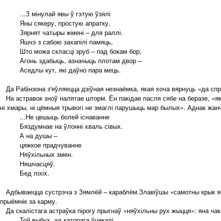
...З мінулай явы ў гэтую ўзялі
Яны сякеру, простую апратку,
Зярнят чатыры жмені – для раллі.
Яшчэ з сабою захапілі памяць,
Што можа скласці зруб – пад бокам бор,
Агонь здабыць, азначыць плотам двор –
Аседлы кут, які даўно пара мець.
Да Рабінзона з'яўляецца дзіўная незнаёмка, якая хоча вярнуць «да сп
На астравок зноў налятае шторм. Ён пакідае пасля сябе на беразе, «як
ні хмары, ні цёмныя трывогі не змаглі парушыць мар былых». Аднак жа
...Не цешыць болей існаванне
Бяздумнае на ўлонні хваль сівых.
А на душы –
цяжкое прадчуванне
Няўхільных змен.
Няшчасцяў.
Бед ліхіх.
Адбываецца сустрэча з Зямлёй – караблём.Злавіўшы «самотны крык яе ва
прыёмнік за карму.
Да скалістага астраўка пірогу прыгнаў «няўхільны рух жыцця»: яна ча
Той выбух, ад каторага ўцякалі