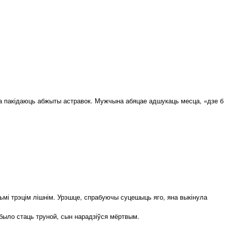
яна пакідаюць абжыты астравок. Мужчына абяцае адшукаць месца, «дзе б
ьмі трэцім лішнім. Урэшце, спрабуючы суцешыць яго, яна выкінула
было стаць труной, сын нарадзіўся мёртвым.