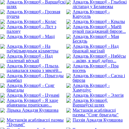
Аркадзь Куляшоў - Варшаўскі
Аркадзь Куляшоў - Глыбокі
шлях
лістапад у Белавежы
Аркадзь Куляшоў - Грозная
Аркадзь Куляшоў -
пушча
Карусель
Аркадзь Куляшоў - Колас
Аркадзь Куляшоў - Крылы
Аркадзь Куляшоў - Ліст з
Аркадзь Куляшоў - Маёй
палону
рукой пасаджанай бярозе...
Аркадзь Куляшоў - Маці
Аркадзь Куляшоў - Мая
Бесядзь
Аркадзь Куляшоў - На
Аркадзь Куляшоў - Над
паўмільярдным кіламетры
брацкай магілай
Аркадзь Куляшоў - Над
Аркадзь Куляшоў - Нябёсы
спаленай вёскай
– акіян, я знаў даўно...
Аркадзь Куляшоў - Плыла,
Аркадзь Куляшоў - Пра
цалавалася хмара з зямлёй...
восень
Аркадзь Куляшоў - Прыгоды
Аркадзь Куляшоў - Сасна і
цымбал
бяроза
Аркадзь Куляшоў - Сцяг
Аркадзь Куляшоў -
брыгады
Хамуціус
Аркадзь Куляшоў - Цунамі
Аркадзь Куляшоў - Элегія
Аркадзь Куляшоў - Я хаце
Аркадзь Куляшоў.
абавязаны прапіскаю...
Варшаўскі шлях
Лірыка Аркадзя Куляшова
Мастацкія асаблівасці
паэмы "Сцяг брыгады"
Мастацкія асаблівасці паэмы
Паэзія Аркадзя Куляшова
"Цунамі"