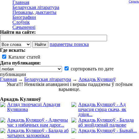
Главная
Скрыть
Беларуская літаратура
Пераказы, дыктанты
Биографии
Слоўнік
Сачыненні
Найти на сайте:
параметры поиска
Где искать:
Каталог статей
Дата публикации:
сортировать по дате
публикации
Главная
→
Беларуская літаратура
→
Аркадзь Куляшоў
Увага!!! Невялікія апавяданні і вершы пададзены ў поўным
варыянце.
Аркадзь Куляшоў
Агляд творчасці Аркадзя
Аркадзь Куляшоў - Ад
Куляшова
шчасця сэрца скача, як
дзіця...
Аркадзь Куляшоў - Адвечны
Аркадзь Куляшоў - Балада
час з нябачных нам дарог...
аб знойдзенай падкове
Аркадзь Куляшоў - Балада аб
Аркадзь Куляшоў - Бывай...
чатырох заложніках