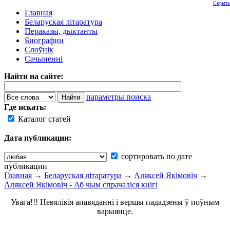
Скрыть
Главная
Беларуская літаратура
Пераказы, дыктанты
Биографии
Слоўнік
Сачыненні
Найти на сайте:
параметры поиска
Где искать:
Каталог статей
Дата публикации:
сортировать по дате
публикации
Главная
→
Беларуская літаратура
→
Аляксей Якімовіч
→
Аляксей Якімовіч - Аб чым спрачаліся кнігі
Увага!!! Невялікія апавяданні і вершы пададзены ў поўным
варыянце.