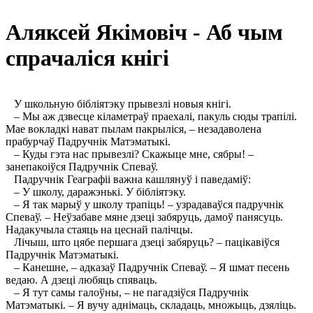
Аляксей Якімовіч - Аб чым
спрачаліся кнігі
У школьную бібліятэку прывезлі новыя кнігі.
– Мы аж дзвесце кіламетраў праехалі, пакуль сюды трапілі.
Мае вокладкі нават пылам пакрыліся, – незадаволена
прабурчаў Падручнік Матэматыкі.
– Куды гэта нас прывезлі? Скажыце мне, сябры! –
занепакоіўся Падручнік Спеваў.
Падручнік Геаграфіі важна кашлянуў і паведаміў:
– У школу, даражэнькі. У бібліятэку.
– Я так марыў у школу трапіць! – узрадаваўся падручнік
Спеваў. – Неўзабаве мяне дзеці забяруць, дамоў панясуць.
Надакучыла стаяць на цеснай палічцы.
Лічыш, што цябе першага дзеці забяруць? – пацікавіўся
Падручнік Матэматыкі.
– Канешне, – адказаў Падручнік Спеваў. – Я шмат песень
ведаю. А дзеці любяць спяваць.
– Я тут самы галоўны, – не пагадзіўся Падручнік
Матэматыкі. – Я вучу аднімаць, складаць, множыць, дзяліць.