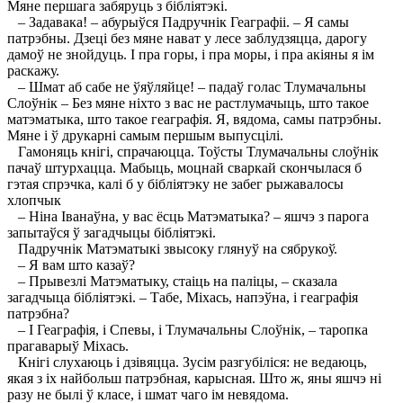
Мяне першага забяруць з бібліятэкі.
– Задавака! – абурыўся Падручнік Геаграфіі. – Я самы
патрэбны. Дзеці без мяне нават у лесе заблудзяцца, дарогу
дамоў не знойдуць. I пра горы, і пра моры, і пра акіяны я ім
раскажу.
– Шмат аб сабе не ўяўляйце! – падаў голас Тлумачальны
Слоўнік – Без мяне ніхто з вас не растлумачыць, што такое
матэматыка, што такое геаграфія. Я, вядома, самы патрэбны.
Мяне і ў друкарні самым першым выпусцілі.
Гамоняць кнігі, спрачаюцца. Тоўсты Тлумачальны слоўнік
пачаў штурхацца. Мабыць, моцнай сваркай скончылася б
гэтая спрэчка, калі б у бібліятэку не забег рыжавалосы
хлопчык
– Ніна Іванаўна, у вас ёсць Матэматыка? – яшчэ з парога
запытаўся ў загадчыцы бібліятэкі.
Падручнік Матэматыкі звысоку глянуў на сябрукоў.
– Я вам што казаў?
– Прывезлі Матэматыку, стаіць на паліцы, – сказала
загадчыца бібліятэкі. – Табе, Міхась, напэўна, і геаграфія
патрэбна?
– I Геаграфія, і Спевы, і Тлумачальны Слоўнік, – таропка
прагаварыў Міхась.
Кнігі слухаюць і дзівяцца. Зусім разгубіліся: не ведаюць,
якая з іх найбольш патрэбная, карысная. Што ж, яны яшчэ ні
разу не былі ў класе, і шмат чаго ім невядома.