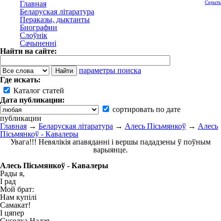
Главная
Скрыть
Беларуская літаратура
Пераказы, дыктанты
Биографии
Слоўнік
Сачыненні
Найти на сайте:
параметры поиска
Где искать:
Каталог статей
Дата публикации:
сортировать по дате
публикации
Главная
→
Беларуская літаратура
→
Алесь Пісьмянкоў
→
Алесь
Пісьмянкоў - Кавалеры
Увага!!! Невялікія апавяданні і вершы пададзены ў поўным
варыянце.
Алесь Пісьмянкоў - Кавалеры
Рады я,
І рад
Мой брат:
Нам купілі
Самакат!
І цяпер
Суседка Надзя