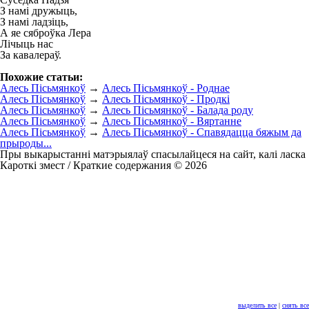
З намі дружыць,
З намі ладзіць,
А яе сяброўка Лера
Лічыць нас
За кавалераў.
Похожие статьи:
Алесь Пісьмянкоў
→
Алесь Пісьмянкоў - Роднае
Алесь Пісьмянкоў
→
Алесь Пісьмянкоў - Продкі
Алесь Пісьмянкоў
→
Алесь Пісьмянкоў - Балада роду
Алесь Пісьмянкоў
→
Алесь Пісьмянкоў - Вяртанне
Алесь Пісьмянкоў
→
Алесь Пісьмянкоў - Спавядацца бяжым да
прыроды...
Пры выкарыстанні матэрыялаў спасылайцеся на сайт, калі ласка
Кароткі змест / Краткие содержания © 2026
выделить все
|
снять все